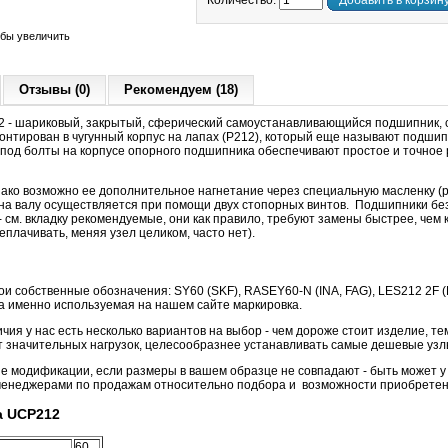
Количество:
Добавить в корзин
обы увеличить
Отзывы (0)
Рекомендуем (18)
 - шариковый, закрытый, сферический самоустанавливающийся подшипник, 
онтирован в чугунный корпус на лапах (P212), который еще называют подши
под болты на корпусе опорного подшипника обеспечивают простое и точное 
нако возможно ее дополнительное нагнетание через специальную масленку (р
на валу осуществляется при помощи двух стопорных винтов. Подшипники без
 - см. вкладку рекомендуемые, они как правило, требуют замены быстрее, чем 
плачивать, меняя узел целиком, часто нет).
ои собственные обозначения: SY60 (SKF), RASEY60-N (INA, FAG), LES212 2F 
 именно используемая на нашем сайте маркировка.
чия у нас есть несколько вариантов на выбор - чем дороже стоит изделие, те
ет значительных нагрузок, целесообразнее устанавливать самые дешевые узл
модификации, если размеры в вашем образце не совпадают - быть может у в
менеджерами по продажам относительно подбора и возможности приобретен
а UCP212
60