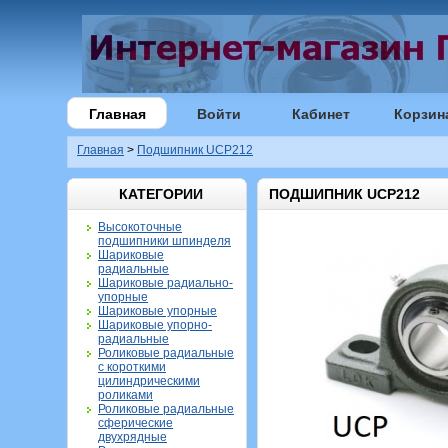
Главная
Войти
Кабинет
Корзин
Главная
>
Подшипник UCP212
КАТЕГОРИИ
ПОДШИПНИК UCP212
Высокоточные
подшипники шпинделя
Шариковые
радиальные
Шариковые радиально-
упорные
Шариковые упорные
Шариковые упорно-
радиальные
Роликовые радиальные
с короткими
цилиндрическими
роликами
Роликовые радиальные
сферические
двухрядные