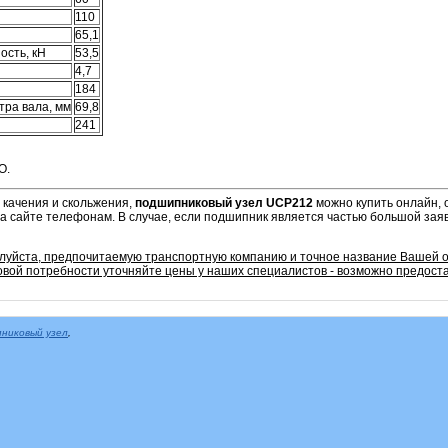
110
65,1
ость, кН
53,5
4,7
184
тра вала, мм
69,8
241
O.
 качения и скольжения,
подшипниковый узел UCP212
можно купить онлайн, 
а сайте телефонам. В случае, если подшипник является частью большой заяв
алуйста, предпочитаемую транспортную компанию и точное название Вашей 
овой потребности уточняйте цены у наших специалистов - возможно предоста
никовый узел
,