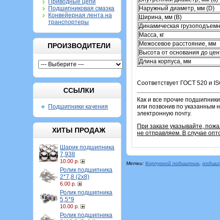
Приводные цепи
Подшипниковая смазка
Наружный диаметр, мм (D)
Конвейерная лента на
Ширина, мм (B)
транспортеры
Динамическая грузоподъемн
Масса, кг
Межосевое расстояние, мм
ПРОИЗВОДИТЕЛИ
Высота от основания до цен
Длина корпуса, мм
Соответствует ГОСТ 520 и IS
ССЫЛКИ
Как и все прочие подшипники
Подшипники качения
или позвонив по указанным н
электронную почту.
При заказе указывайте, пож
ХИТЫ ПРОДАЖ
не отправляем. В случае опт
Шарик подшипника
7,938
10.00 р.
Метки:
Корпусной подшипник
,
подшип
Ролик подшипника
2*7,8 (2х8)
6.00 р.
Ролик подшипника
5,5*9
10.00 р.
Ролик подшипника