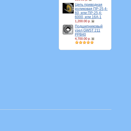
Цепь приводная
роликовая ПР-25,4-
60, или ПР-25,4-
6000, или 16A-1
1,200.00 р.
Подшипниковый
узел GWST 211
PPB40
4,700.00 р.