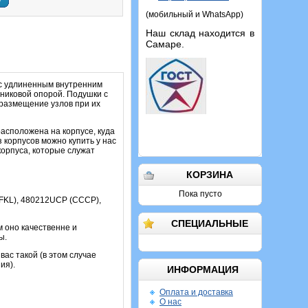
у
(мобильный и WhatsApp)
Наш склад находится в
Самаре.
с удлиненным внутренним
пниковой опорой. Подушки с
размещение узлов при их
асположена на корпусе, куда
 корпусов можно купить у нас
корпуса, которые служат
КОРЗИНА
Пока пусто
(FKL), 480212UCP (СССР),
СПЕЦИАЛЬНЫЕ
м оно качественне и
ы.
ас такой (в этом случае
ия).
ИНФОРМАЦИЯ
Оплата и доставка
О нас