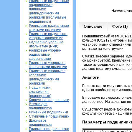
Роликовые радиальные
подшипники с
длинными
Нажмите, чт
цилиндрическими
роликами (игольчатые
подшипники)
Роликовые радиальные
Описание
Фото (1)
с витыми роликами
Роликовые радиально-
Подшипниковый узел UCP212
упорные конические
кольцом (UC212), который вм
Радиально-упорные
установочными отверстиями 
игольчатые (РИК)
монтаже на конструкции.
Роликовые упорно-
радиальные
Смазка внесена заранее, од
сферические
он монтируется). Крепление 
Роликовые упорные с
также из складского наличия
коническими роликами
дольше (поэтому смысла пере
Роликовые упорные с
короткими
Аналоги
цилиндрическими
роликами
Разные марки могут иметь св
Подшипники
однако наиболее применяема
скольжения
(шарнирные)
В продаже из складского нали
Корпусные подшипники
долговечнее. На валы, где н
Втулки для
подшипников
Существуют редкие дюймовые 
Линейные подшипники
консультируйтесь с нашими 
Ступичные подшипники
Шарики от
Параметры подшипник
подшипников
Ролики от подшипников
Внутренний диаметр, мм (d)