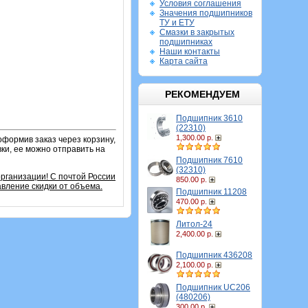
Условия соглашения
Значения подшипников
ТУ и ЕТУ
Смазки в закрытых
подшипниках
Наши контакты
Карта сайта
РЕКОМЕНДУЕМ
Подшипник 3610
(22310)
1,300.00 р.
оформив заказ через корзину,
ки, ее можно отправить на
Подшипник 7610
(32310)
организации!
С почтой России
850.00 р.
вление скидки от объема.
Подшипник 11208
470.00 р.
Литол-24
2,400.00 р.
Подшипник 436208
2,100.00 р.
Подшипник UC206
(480206)
300.00 р.