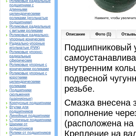
Роликовые радиальные
подшипники с
длинными
цилиндрическими
роликами (игольчатые
Нажмите, чтобы увеличит
подшипники)
Роликовые радиальные
с витыми роликами
Описание
Фото (1)
Отзывы
Роликовые радиально-
упорные конические
Радиально-упорные
Подшипниковый у
игольчатые (РИК)
Роликовые упорно-
самоустанавлив
радиальные
сферические
Роликовые упорные с
внутренним коль
коническими роликами
Роликовые упорные с
подвесной чугун
короткими
цилиндрическими
резьбе.
роликами
Подшипники
скольжения
(шарнирные)
Смазка внесена 
Корпусные подшипники
Втулки для
пополнение чере
подшипников
Линейные подшипники
Ступичные подшипники
(расположена на 
Шарики от
подшипников
Крепление на ва
Ролики от подшипников