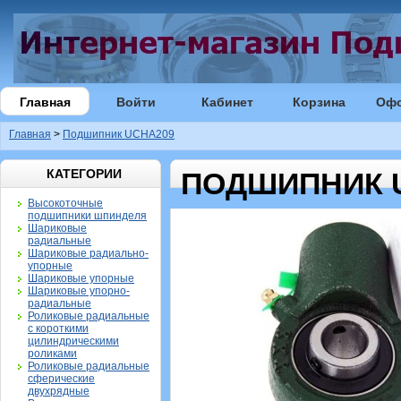
Главная
Войти
Кабинет
Корзина
Оф
Главная
>
Подшипник UCHA209
КАТЕГОРИИ
ПОДШИПНИК 
Высокоточные
подшипники шпинделя
Шариковые
радиальные
Шариковые радиально-
упорные
Шариковые упорные
Шариковые упорно-
радиальные
Роликовые радиальные
с короткими
цилиндрическими
роликами
Роликовые радиальные
сферические
двухрядные