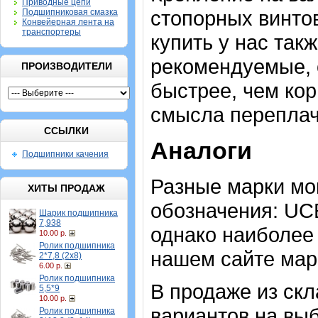
Приводные цепи
стопорных винто
Подшипниковая смазка
Конвейерная лента на
транспортеры
купить у нас такж
рекомендуемые, 
ПРОИЗВОДИТЕЛИ
быстрее, чем кор
смысла переплачи
ССЫЛКИ
Аналоги
Подшипники качения
Разные марки мо
ХИТЫ ПРОДАЖ
обозначения: UC
Шарик подшипника
7,938
однако наиболее
10.00 р.
Ролик подшипника
нашем сайте мар
2*7,8 (2х8)
6.00 р.
Ролик подшипника
В продаже из скл
5,5*9
10.00 р.
вариантов на выб
Ролик подшипника