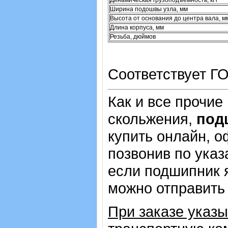
Динамическая грузоподъемность, кН
Ширина подошвы узла, мм
Высота от основания до центра вала, м
Длина корпуса, мм
Резьба, дюймов
Соответствует ГО
Как и все прочие
скольжения,
под
купить онлайн, о
позвонив по указ
если подшипник 
можно отправить 
При заказе указ