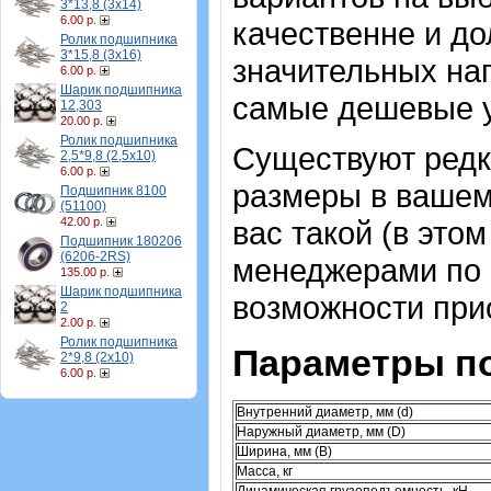
3*13,8 (3х14)
6.00 р.
качественне и до
Ролик подшипника
3*15,8 (3х16)
значительных на
6.00 р.
Шарик подшипника
самые дешевые 
12,303
20.00 р.
Ролик подшипника
Существуют ред
2,5*9,8 (2,5х10)
6.00 р.
размеры в вашем
Подшипник 8100
(51100)
42.00 р.
вас такой (в это
Подшипник 180206
(6206-2RS)
менеджерами по 
135.00 р.
Шарик подшипника
возможности при
2
2.00 р.
Ролик подшипника
Параметры п
2*9,8 (2х10)
6.00 р.
Внутренний диаметр, мм (d)
Наружный диаметр, мм (D)
Ширина, мм (B)
Масса, кг