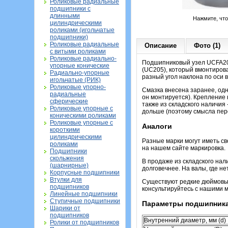
Роликовые радиальные
подшипники с
длинными
Нажмите, чт
цилиндрическими
роликами (игольчатые
подшипники)
Роликовые радиальные
Описание
Фото (1)
с витыми роликами
Роликовые радиально-
Подшипниковый узел UCFA20
упорные конические
(UC205), который вмонтиров
Радиально-упорные
разный угол наклона по оси в
игольчатые (РИК)
Роликовые упорно-
Смазка внесена заранее, од
радиальные
он монтируется). Крепление 
сферические
также из складского наличия
Роликовые упорные с
дольше (поэтому смысла пере
коническими роликами
Роликовые упорные с
Аналоги
короткими
цилиндрическими
Разные марки могут иметь с
роликами
на нашем сайте маркировка.
Подшипники
скольжения
В продаже из складского нали
(шарнирные)
долговечнее. На валы, где н
Корпусные подшипники
Втулки для
Существуют редкие дюймовые 
подшипников
консультируйтесь с нашими 
Линейные подшипники
Ступичные подшипники
Параметры подшипник
Шарики от
подшипников
Внутренний диаметр, мм (d)
Ролики от подшипников