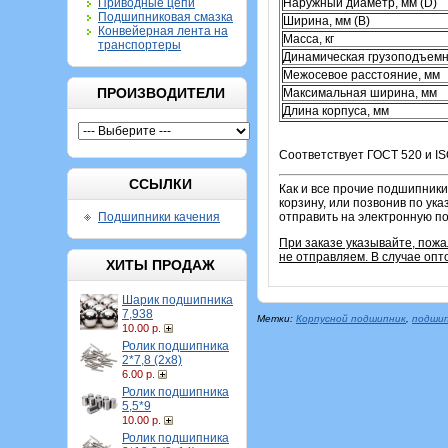
Приводные цепи
Наружный диаметр, мм (D)
Подшипниковая смазка
Ширина, мм (B)
Конвейерная лента на
Масса, кг
транспортеры
Динамическая грузоподъемн
Межосевое расстояние, мм
ПРОИЗВОДИТЕЛИ
Максимальная ширина, мм
Длина корпуса, мм
Соответствует ГОСТ 520 и IS
ССЫЛКИ
Как и все прочие подшипники
корзину, или позвонив по ук
Подшипники качения
отправить на электронную по
При заказе указывайте, пож
не отправляем. В случае опт
ХИТЫ ПРОДАЖ
Шарик подшипника
7,938
Метки:
Корпусной подшипник
,
подшип
10.00 р.
Ролик подшипника
2*7,8 (2х8)
6.00 р.
Ролик подшипника
5,5*9
10.00 р.
Ролик подшипника