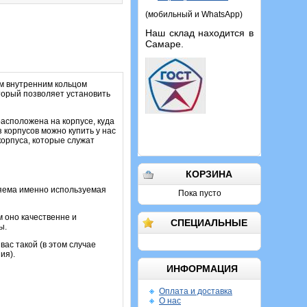
(мобильный и WhatsApp)
Наш склад находится в
Самаре.
м внутренним кольцом
торый позволяет установить
асположена на корпусе, куда
 корпусов можно купить у нас
корпуса, которые служат
КОРЗИНА
няема именно используемая
Пока пусто
м оно качественне и
СПЕЦИАЛЬНЫЕ
ы.
ас такой (в этом случае
ия).
ИНФОРМАЦИЯ
Оплата и доставка
О нас