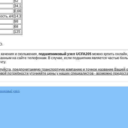
52
34,1
0,66
ость, кН
14,3
98
68
125
O.
 качения и скольжения,
подшипниковый узел
UCFA205
можно купить онлайн,
азанным на сайте телефонам. В случае, если подшипник является частью бол
чту.
алуйста, предпочитаемую транспортную компанию и точное название Вашей 
овой потребности уточняйте цены у наших специалистов - возможно предоста
никовый узел
,