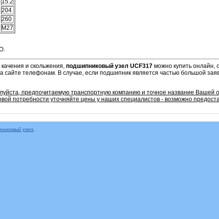
15.2
204
260
М27
O.
 качения и скольжения,
подшипниковый узел UCF317
можно купить онлайн, 
а сайте телефонам. В случае, если подшипник является частью большой заяв
алуйста, предпочитаемую транспортную компанию и точное название Вашей 
овой потребности уточняйте цены у наших специалистов - возможно предоста
никовый узел
,