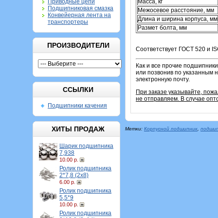
Приводные цепи
Масса, кг
Подшипниковая смазка
Межосевое расстояние, мм
Конвейерная лента на
Длина и ширина корпуса, мм
транспортеры
Размет болта, мм
ПРОИЗВОДИТЕЛИ
Соответствует ГОСТ 520 и IS
Как и все прочие подшипники
или позвонив по указанным н
электронную почту.
ССЫЛКИ
При заказе указывайте, пож
не отправляем. В случае опт
Подшипники качения
ХИТЫ ПРОДАЖ
Метки:
Корпусной подшипник
,
подшип
Шарик подшипника
7,938
10.00 р.
Ролик подшипника
2*7,8 (2х8)
6.00 р.
Ролик подшипника
5,5*9
10.00 р.
Ролик подшипника