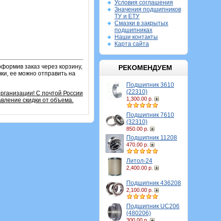
Условия соглашения
Значения подшипников
ТУ и ЕТУ
Смазки в закрытых
подшипниках
Наши контакты
Карта сайта
оформив заказ через корзину,
РЕКОМЕНДУЕМ
ки, ее можно отправить на
Подшипник 3610
(22310)
организации!
С почтой России
1,300.00 р.
вление скидки от объема.
Подшипник 7610
(32310)
850.00 р.
Подшипник 11208
470.00 р.
Литол-24
2,400.00 р.
Подшипник 436208
2,100.00 р.
Подшипник UC206
(480206)
300.00 р.