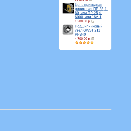
Цепь приводная
роликовая ПР-25,4-
60, или ПР-25,4-
6000, или 16A-1
1,200.00 р.
Подшипниковый
узел GWST 211
PPB40
4,700.00 р.