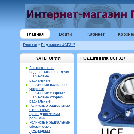
Главная
Войти
Кабинет
Корзин
Главная
>
Подшипник UCF317
КАТЕГОРИИ
ПОДШИПНИК UCF317
Высокоточные
подшипники шпинделя
Шариковые
радиальные
Шариковые радиально-
упорные
Шариковые упорные
Шариковые упорно-
радиальные
Роликовые радиальные
с короткими
цилиндрическими
роликами
Роликовые радиальные
сферические
двухрядные