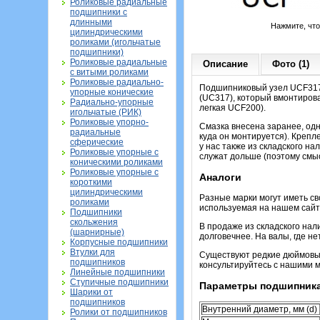
Роликовые радиальные
подшипники с
длинными
Нажмите, чт
цилиндрическими
роликами (игольчатые
подшипники)
Роликовые радиальные
Описание
Фото (1)
с витыми роликами
Роликовые радиально-
Подшипниковый узел UCF317
упорные конические
(UC317), который вмонтирова
Радиально-упорные
легкая UCF200).
игольчатые (РИК)
Роликовые упорно-
Смазка внесена заранее, од
радиальные
куда он монтируется). Крепл
сферические
у нас также из складского на
Роликовые упорные с
служат дольше (поэтому смыс
коническими роликами
Роликовые упорные с
Аналоги
короткими
цилиндрическими
Разные марки могут иметь с
роликами
используемая на нашем сайт
Подшипники
скольжения
В продаже из складского нали
(шарнирные)
долговечнее. На валы, где н
Корпусные подшипники
Втулки для
Существуют редкие дюймовые 
подшипников
консультируйтесь с нашими 
Линейные подшипники
Ступичные подшипники
Параметры подшипник
Шарики от
подшипников
Внутренний диаметр, мм (d)
Ролики от подшипников