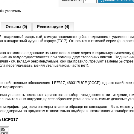
Количество:
Добавить в корзин
обы увеличить
Отзывы (0)
Рекомендуем (4)
 - шариковый, закрытый, самоустанавливающийся подшипник, с удлиненным
н в квадратный чугунный корпус (F317). Относится к тяжелой серии (она ра
нако возможно ее дополнительное пополнение через специальную масленку (
ение на валу осуществляется при помощи двух стопорных винтов. Подшипник
личия - см. вкладку рекомендуемые, они как правило, требуют замены быстрее
ла переплачивать, меняя узел целиком, часто нет).
вои собственные обозначения: LEF317, 480317UCF (СССР), однако наиболее
е маркировка.
чия у нас есть несколько вариантов на выбор - чем дороже стоит изделие, те
ет значительных нагрузок, целесообразнее устанавливать самые дешевые узл
модификации, если размеры в вашем образце не совпадают - быть может у в
менеджерами по продажам относительно подбора и возможности приобретен
а UCF317
85