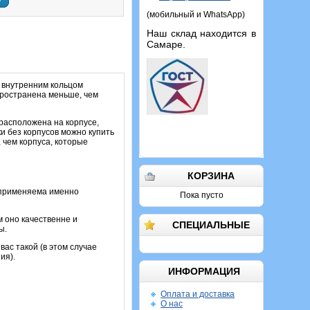
у
(мобильный и WhatsApp)
Наш склад находится в
Самаре.
 внутренним кольцом
спространена меньше, чем
расположена на корпусе,
и без корпусов можно купить
, чем корпуса, которые
КОРЗИНА
 применяема именно
Пока пусто
м оно качественне и
СПЕЦИАЛЬНЫЕ
ы.
ас такой (в этом случае
ия).
ИНФОРМАЦИЯ
Оплата и доставка
О нас