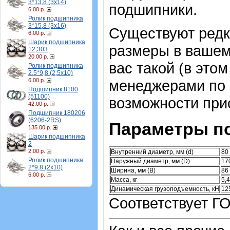
3*13,8 (3х14)
подшипники.
6.00 р.
Ролик подшипника
3*15,8 (3х16)
Существуют ред
6.00 р.
Шарик подшипника
размеры в вашем
12,303
20.00 р.
вас такой (в это
Ролик подшипника
2,5*9,8 (2,5х10)
6.00 р.
менеджерами по 
Подшипник 8100
(51100)
возможности при
42.00 р.
Подшипник 180206
(6206-2RS)
Параметры п
135.00 р.
Шарик подшипника
2
2.00 р.
Внутренний диаметр, мм (d)
80
Ролик подшипника
Наружный диаметр, мм (D)
17
2*9,8 (2х10)
Ширина, мм (B)
86
6.00 р.
Масса, кг
5,
Динамическая грузоподъемность, кН
12
Соответствует ГО