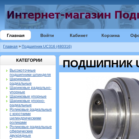
Главная
Войти
Кабинет
Корзина
Оф
Главная
>
Подшипник UC316 (480316)
КАТЕГОРИИ
ПОДШИПНИК UC
Высокоточные
подшипники шпинделя
Шариковые
радиальные
Шариковые радиально-
упорные
Шариковые упорные
Шариковые упорно-
радиальные
Роликовые радиальные
с короткими
цилиндрическими
роликами
Роликовые радиальные
сферические
двухрядные