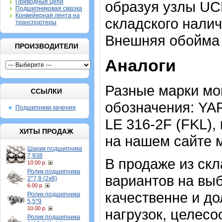
Приводные цепи
образуя узлы UCP
Подшипниковая смазка
Конвейерная лента на
складского налич
транспортеры
Внешняя обойма 
ПРОИЗВОДИТЕЛИ
Аналоги
Разные марки мо
ССЫЛКИ
обозначения: YAR
Подшипники качения
LE 316-2F (FKL)
ХИТЫ ПРОДАЖ
на нашем сайте 
Шарик подшипника
7,938
В продаже из скл
10.00 р.
Ролик подшипника
вариантов на выб
2*7,8 (2х8)
6.00 р.
качественне и до
Ролик подшипника
5,5*9
10.00 р.
нагрузок, целес
Ролик подшипника