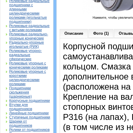
Роликовые радиальные
подшипники с
длинными
цилиндрическими
роликами (игольчатые
Нажмите, чтобы увеличит
подшипники)
Роликовые радиальные
с витыми роликами
Описание
Фото (1)
Отзывы
Роликовые радиально-
упорные конические
Радиально-упорные
Корпусной подши
игольчатые (РИК)
Роликовые упорно-
самоустанавлива
радиальные
сферические
Роликовые упорные с
кольцом. Смазка 
коническими роликами
Роликовые упорные с
дополнительное 
короткими
цилиндрическими
(расположена на 
роликами
Подшипники
скольжения
Крепление на ва
(шарнирные)
Корпусные подшипники
стопорных винтов
Втулки для
подшипников
Линейные подшипники
P316 (на лапах),
Ступичные подшипники
Шарики от
(в том числе из
подшипников
Ролики от подшипников