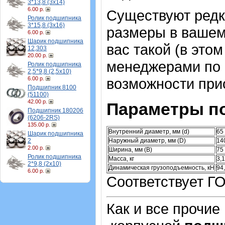
3*13,8 (3х14)
6.00 р.
Существуют ред
Ролик подшипника
3*15,8 (3х16)
размеры в вашем
6.00 р.
Шарик подшипника
вас такой (в это
12,303
20.00 р.
менеджерами по 
Ролик подшипника
2,5*9,8 (2,5х10)
6.00 р.
возможности при
Подшипник 8100
(51100)
42.00 р.
Параметры п
Подшипник 180206
(6206-2RS)
135.00 р.
Внутренний диаметр, мм (d)
65
Шарик подшипника
2
Наружный диаметр, мм (D)
14
2.00 р.
Ширина, мм (B)
75
Ролик подшипника
Масса, кг
3,
2*9,8 (2х10)
Динамическая грузоподъемность, кН
94
6.00 р.
Соответствует ГО
Как и все прочие