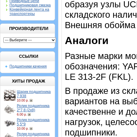
Приводные цепи
образуя узлы UCP
Подшипниковая смазка
Конвейерная лента на
складского налич
транспортеры
Внешняя обойма 
ПРОИЗВОДИТЕЛИ
Аналоги
Разные марки мо
ССЫЛКИ
обозначения: YAR
Подшипники качения
LE 313-2F (FKL).
ХИТЫ ПРОДАЖ
В продаже из скл
Шарик подшипника
7,938
вариантов на выб
10.00 р.
Ролик подшипника
качественне и до
2*7,8 (2х8)
6.00 р.
нагрузок, целес
Ролик подшипника
5,5*9
10.00 р.
подшипники.
Ролик подшипника