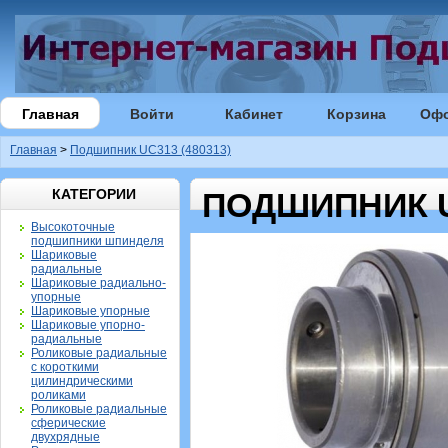
Главная
Войти
Кабинет
Корзина
Оф
Главная
>
Подшипник UC313 (480313)
КАТЕГОРИИ
ПОДШИПНИК UC
Высокоточные
подшипники шпинделя
Шариковые
радиальные
Шариковые радиально-
упорные
Шариковые упорные
Шариковые упорно-
радиальные
Роликовые радиальные
с короткими
цилиндрическими
роликами
Роликовые радиальные
сферические
двухрядные