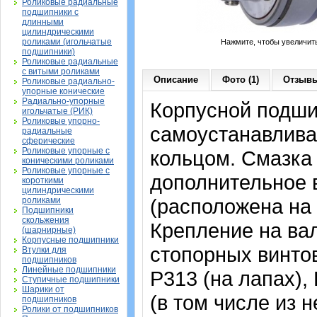
Роликовые радиальные
подшипники с
длинными
цилиндрическими
роликами (игольчатые
Нажмите, чтобы увеличит
подшипники)
Роликовые радиальные
с витыми роликами
Описание
Фото (1)
Отзывы
Роликовые радиально-
упорные конические
Радиально-упорные
Корпусной подши
игольчатые (РИК)
Роликовые упорно-
самоустанавлива
радиальные
сферические
Роликовые упорные с
кольцом. Смазка 
коническими роликами
Роликовые упорные с
дополнительное 
короткими
цилиндрическими
(расположена на 
роликами
Подшипники
скольжения
Крепление на ва
(шарнирные)
Корпусные подшипники
стопорных винтов
Втулки для
подшипников
Линейные подшипники
P313 (на лапах),
Ступичные подшипники
Шарики от
(в том числе из
подшипников
Ролики от подшипников