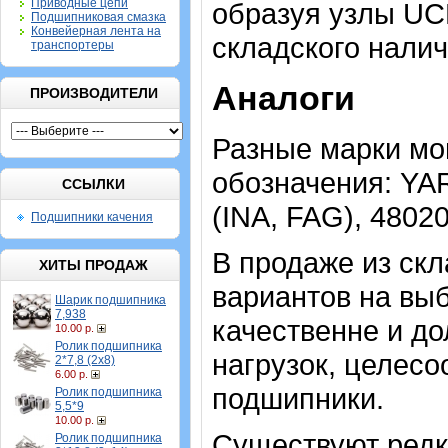
Приводные цепи
образуя узлы UCP
Подшипниковая смазка
Конвейерная лента на
складского налич
транспортеры
Аналоги
ПРОИЗВОДИТЕЛИ
Разные марки мо
обозначения: YA
ССЫЛКИ
(INA, FAG), 4802
Подшипники качения
В продаже из скл
ХИТЫ ПРОДАЖ
вариантов на выб
Шарик подшипника
7,938
качественне и до
10.00 р.
Ролик подшипника
нагрузок, целес
2*7,8 (2х8)
6.00 р.
подшипники.
Ролик подшипника
5,5*9
10.00 р.
Существуют ред
Ролик подшипника