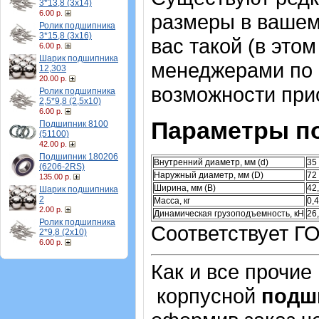
3*13,8 (3х14)
6.00 р.
размеры в вашем
Ролик подшипника
3*15,8 (3х16)
вас такой (в это
6.00 р.
Шарик подшипника
менеджерами по 
12,303
20.00 р.
возможности при
Ролик подшипника
2,5*9,8 (2,5х10)
6.00 р.
Параметры п
Подшипник 8100
(51100)
42.00 р.
Подшипник 180206
Внутренний диаметр, мм (d)
35
(6206-2RS)
Наружный диаметр, мм (D)
72
135.00 р.
Ширина, мм (B)
42
Шарик подшипника
2
Масса, кг
0,
2.00 р.
Динамическая грузоподъемность, кН
26
Ролик подшипника
Соответствует ГО
2*9,8 (2х10)
6.00 р.
Как и все прочие
корпусной
подш