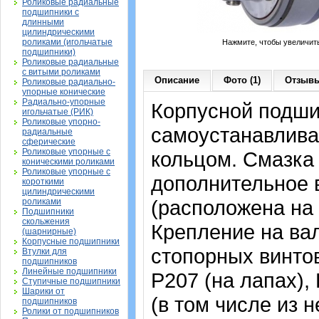
Роликовые радиальные
подшипники с
длинными
цилиндрическими
роликами (игольчатые
Нажмите, чтобы увеличит
подшипники)
Роликовые радиальные
с витыми роликами
Описание
Фото (1)
Отзывы
Роликовые радиально-
упорные конические
Радиально-упорные
Корпусной подши
игольчатые (РИК)
Роликовые упорно-
самоустанавлива
радиальные
сферические
Роликовые упорные с
кольцом. Смазка 
коническими роликами
Роликовые упорные с
дополнительное 
короткими
цилиндрическими
(расположена на 
роликами
Подшипники
скольжения
Крепление на ва
(шарнирные)
Корпусные подшипники
стопорных винтов
Втулки для
подшипников
Линейные подшипники
P207 (на лапах),
Ступичные подшипники
Шарики от
(в том числе из
подшипников
Ролики от подшипников