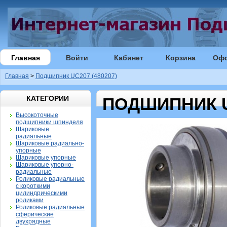
Главная
Войти
Кабинет
Корзина
Оф
Главная
>
Подшипник UC207 (480207)
КАТЕГОРИИ
ПОДШИПНИК UC
Высокоточные
подшипники шпинделя
Шариковые
радиальные
Шариковые радиально-
упорные
Шариковые упорные
Шариковые упорно-
радиальные
Роликовые радиальные
с короткими
цилиндрическими
роликами
Роликовые радиальные
сферические
двухрядные