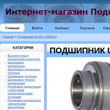
Главная
Войти
Кабинет
Корзина
Оф
Главная
>
Подшипник UC201 (480201)
КАТЕГОРИИ
ПОДШИПНИК UC
Высокоточные
подшипники шпинделя
Шариковые
радиальные
Шариковые радиально-
упорные
Шариковые упорные
Шариковые упорно-
радиальные
Роликовые радиальные
с короткими
цилиндрическими
роликами
Роликовые радиальные
сферические
двухрядные