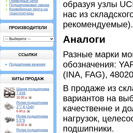
Приводные цепи
образуя узлы UC
Подшипниковая смазка
Конвейерная лента на
нас из складског
транспортеры
рекомендуемые).
ПРОИЗВОДИТЕЛИ
Аналоги
Разные марки мо
ССЫЛКИ
обозначения: YAR
Подшипники качения
(INA, FAG), 4802
ХИТЫ ПРОДАЖ
В продаже из скл
Шарик подшипника
7,938
вариантов на выб
10.00 р.
Ролик подшипника
качественне и до
2*7,8 (2х8)
6.00 р.
нагрузок, целес
Ролик подшипника
5,5*9
10.00 р.
подшипники.
Ролик подшипника