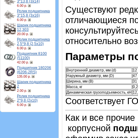
3*13,8 (3х14)
6.00 р.
Существуют ред
Ролик подшипника
3*15,8 (3х16)
отличающиеся по
6.00 р.
Шарик подшипника
консультируйтес
12,303
20.00 р.
относительно во
Ролик подшипника
2,5*9,8 (2,5х10)
6.00 р.
Параметры п
Подшипник 8100
(51100)
42.00 р.
Подшипник 180206
Внутренний диаметр, мм (d)
12
(6206-2RS)
Наружный диаметр, мм (D)
47
135.00 р.
Ширина, мм (B)
31
Шарик подшипника
2
Масса, кг
0,
2.00 р.
Динамическая грузоподъемность, кН
12
Ролик подшипника
Соответствует ГО
2*9,8 (2х10)
6.00 р.
Как и все прочие
корпусной
подш