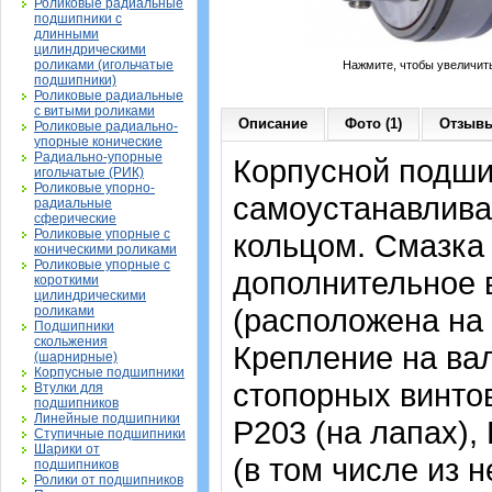
Роликовые радиальные
подшипники с
длинными
цилиндрическими
роликами (игольчатые
Нажмите, чтобы увеличит
подшипники)
Роликовые радиальные
с витыми роликами
Описание
Фото (1)
Отзывы
Роликовые радиально-
упорные конические
Радиально-упорные
Корпусной подши
игольчатые (РИК)
Роликовые упорно-
самоустанавлива
радиальные
сферические
Роликовые упорные с
кольцом. Смазка 
коническими роликами
Роликовые упорные с
дополнительное 
короткими
цилиндрическими
(расположена на 
роликами
Подшипники
скольжения
Крепление на ва
(шарнирные)
Корпусные подшипники
стопорных винтов
Втулки для
подшипников
Линейные подшипники
P203 (на лапах),
Ступичные подшипники
Шарики от
(в том числе из
подшипников
Ролики от подшипников