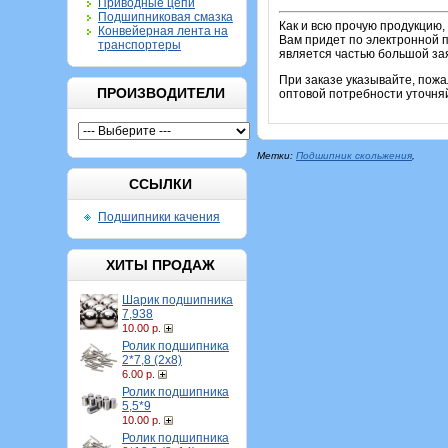
Приводные цепи
Подшипниковая смазка
Как и всю прочую продукцию,
Конвейерная лента на
Вам придет по электронной п
транспортеры
является частью большой зая
При заказе указывайте, пож
ПРОИЗВОДИТЕЛИ
оптовой потребности уточня
Метки:
Подшипник скольжения
,
ССЫЛКИ
Подшипники качения
ХИТЫ ПРОДАЖ
Шарик подшипника
7,938
10.00 р.
Ролик подшипника
2*7,8 (2х8)
6.00 р.
Ролик подшипника
5,5*9
10.00 р.
Ролик подшипника