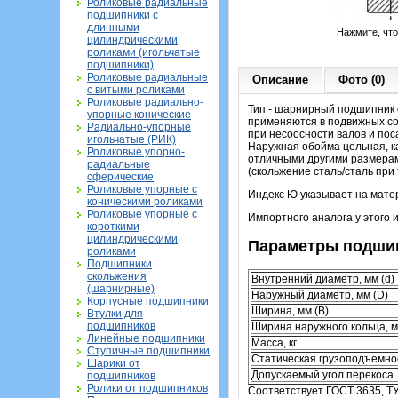
Роликовые радиальные
подшипники с
длинными
Нажмите, чт
цилиндрическими
роликами (игольчатые
подшипники)
Роликовые радиальные
Описание
Фото (0)
с витыми роликами
Роликовые радиально-
Тип - шарнирный подшипник 
упорные конические
применяются в подвижных сое
Радиально-упорные
при несоосности валов и пос
игольчатые (РИК)
Наружная обойма цельная, ка
Роликовые упорно-
отличными другими размерам
радиальные
(скольжение сталь/сталь при 
сферические
Роликовые упорные с
Индекс Ю указывает на матер
коническими роликами
Роликовые упорные с
Импортного аналога у этого 
короткими
цилиндрическими
Параметры подши
роликами
Подшипники
скольжения
Внутренний диаметр, мм (d)
(шарнирные)
Наружный диаметр, мм (D)
Корпусные подшипники
Ширина, мм (B)
Втулки для
подшипников
Ширина наружного кольца, м
Линейные подшипники
Масса, кг
Ступичные подшипники
Статическая грузоподъемнос
Шарики от
Допускаемый угол перекоса
подшипников
Ролики от подшипников
Соответствует ГОСТ 3635, ТУ