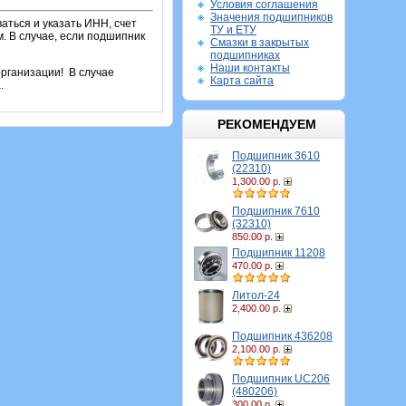
Условия соглашения
Значения подшипников
аться и указать ИНН, счет
ТУ и ЕТУ
. В случае, если подшипник
Смазки в закрытых
подшипниках
Наши контакты
рганизации! В случае
Карта сайта
.
РЕКОМЕНДУЕМ
Подшипник 3610
(22310)
1,300.00 р.
Подшипник 7610
(32310)
850.00 р.
Подшипник 11208
470.00 р.
Литол-24
2,400.00 р.
Подшипник 436208
2,100.00 р.
Подшипник UC206
(480206)
300.00 р.