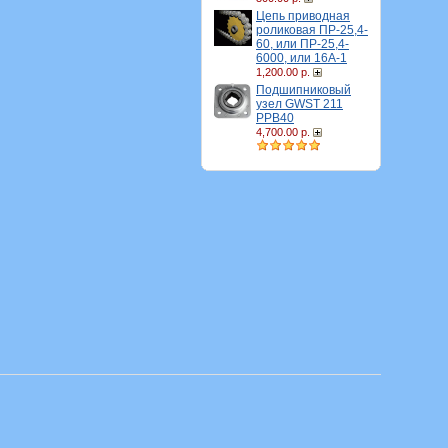
Цепь приводная
роликовая ПР-25,4-
60, или ПР-25,4-
6000, или 16A-1
1,200.00 р.
Подшипниковый
узел GWST 211
PPB40
4,700.00 р.