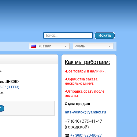
Искать
Russian
Рубль
Как мы работаем:
р.
-Все товары в наличии.
-Обработка заказа
ик ШН30Ю
несколько минут.
-3" (3 ГПЗ)
-Отправка сразу после
ок
оплаты.
Отдел продаж:
у
mts-vostok@yandex.ru
+7 (846) 379-41-47
(городской)
☎
+7(960) 820-86-27