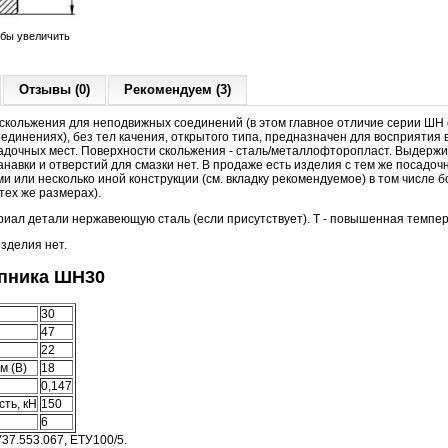
обы увеличить
Отзывы (0)
Рекомендуем (3)
скольжения для неподвижных соединений (в этом главное отличие серии ШН 
динениях), без тел качения, открытого типа, предназначен для восприятия 
адочных мест. Поверхности скольжения - сталь/металлофторопласт. Выдержи
навки и отверстий для смазки нет. В продаже есть изделия с тем же посадоч
и или несколько иной конструкции (см. вкладку рекомендуемое) в том числе
тех же размерах).
иал детали нержавеющую сталь (если присутствует). Т - повышенная темпер
изделия нет.
пника ШН30
30
47
22
м (B)
18
0,147
ть, кН
150
6
37.553.067, ЕТУ100/5.