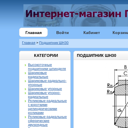
Главная
Войти
Кабинет
Корзин
Главная
>
Подшипник ШН30
КАТЕГОРИИ
ПОДШИПНИК ШН30
Высокоточные
подшипники шпинделя
Шариковые
радиальные
Шариковые радиально-
упорные
Шариковые упорные
Шариковые упорно-
радиальные
Роликовые радиальные
с короткими
цилиндрическими
роликами
Роликовые радиальные
сферические
двухрядные