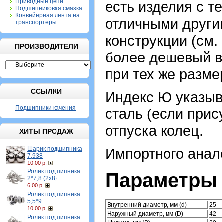
Приводные цепи
есть изделия с т
Подшипниковая смазка
Конвейерная лента на
отличными други
транспортеры
конструкции (см.
ПРОИЗВОДИТЕЛИ
более дешевый в
при тех же разме
ССЫЛКИ
Индекс Ю указыв
Подшипники качения
сталь (если прис
отпуска колец.
ХИТЫ ПРОДАЖ
Шарик подшипника
Импортного анало
7,938
10.00 р.
Ролик подшипника
Параметры
2*7,8 (2х8)
6.00 р.
Ролик подшипника
5,5*9
Внутренний диаметр, мм (d)
25
10.00 р.
Наружный диаметр, мм (D)
42
Ролик подшипника