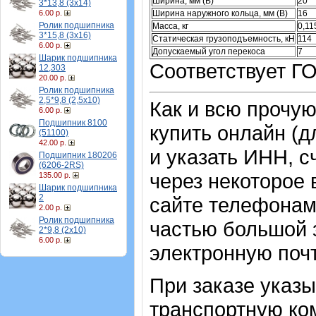
Ширина, мм (B)
20
3*13,8 (3х14)
Ширина наружного кольца, мм (B)
16
6.00 р.
Ролик подшипника
Масса, кг
0,11
3*15,8 (3х16)
Статическая грузоподъемность, кН
114
6.00 р.
Допускаемый угол перекоса
7
Шарик подшипника
Соответствует ГО
12,303
20.00 р.
Ролик подшипника
2,5*9,8 (2,5х10)
Как и всю прочу
6.00 р.
Подшипник 8100
купить онлайн (д
(51100)
42.00 р.
и указать ИНН, с
Подшипник 180206
(6206-2RS)
через некоторое 
135.00 р.
Шарик подшипника
2
сайте телефонам
2.00 р.
Ролик подшипника
частью большой з
2*9,8 (2х10)
6.00 р.
электронную почт
При заказе указ
транспортную ко