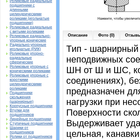
Роликовые радиальные
подшипники с
длинными
цилиндрическими
роликами (игольчатые
Нажмите, чтобы увеличит
подшипники)
Роликовые радиальные
с витыми роликами
Описание
Фото (0)
Отзывы
Роликовые радиально-
упорные конические
Радиально-упорные
Тип - шарнирный
игольчатые (РИК)
Роликовые упорно-
неподвижных сое
радиальные
сферические
Роликовые упорные с
ШН от Ш и ШС, к
коническими роликами
Роликовые упорные с
соединениях), бе
короткими
цилиндрическими
предназначен дл
роликами
Подшипники
скольжения
нагрузки при нес
(шарнирные)
Корпусные подшипники
Поверхности ско
Втулки для
подшипников
Линейные подшипники
Выдерживает уда
Ступичные подшипники
Шарики от
цельная, канавки
подшипников
Ролики от подшипников