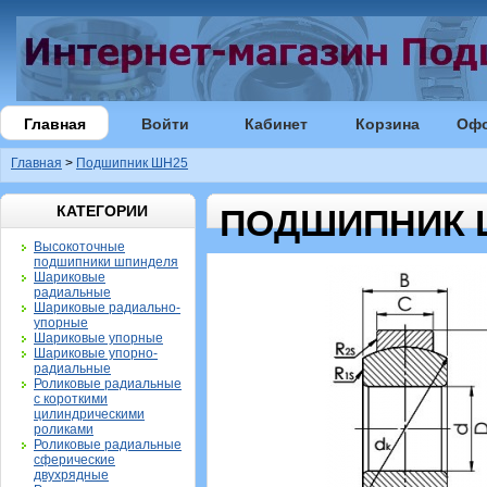
Главная
Войти
Кабинет
Корзина
Оф
Главная
>
Подшипник ШН25
КАТЕГОРИИ
ПОДШИПНИК 
Высокоточные
подшипники шпинделя
Шариковые
радиальные
Шариковые радиально-
упорные
Шариковые упорные
Шариковые упорно-
радиальные
Роликовые радиальные
с короткими
цилиндрическими
роликами
Роликовые радиальные
сферические
двухрядные