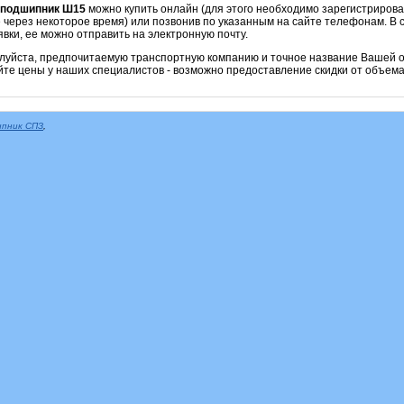
подшипник
Ш15
можно купить онлайн (для этого необходимо зарегистрирова
 через некоторое время) или позвонив по указанным на сайте телефонам. В 
вки, ее можно отправить на электронную почту.
алуйста, предпочитаемую транспортную компанию и точное название Вашей о
йте цены у наших специалистов - возможно предоставление скидки от объема
пник СПЗ
,