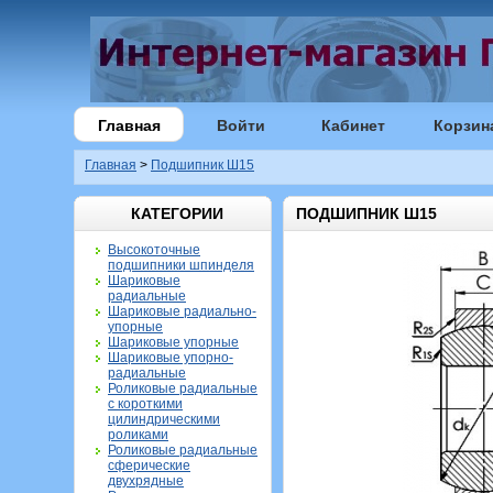
Главная
Войти
Кабинет
Корзин
Главная
>
Подшипник Ш15
КАТЕГОРИИ
ПОДШИПНИК Ш15
Высокоточные
подшипники шпинделя
Шариковые
радиальные
Шариковые радиально-
упорные
Шариковые упорные
Шариковые упорно-
радиальные
Роликовые радиальные
с короткими
цилиндрическими
роликами
Роликовые радиальные
сферические
двухрядные