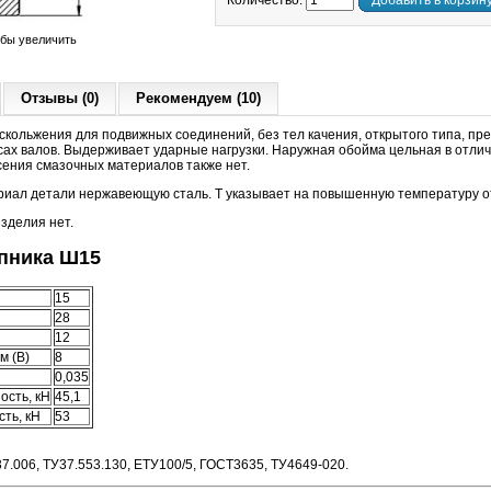
Количество:
Добавить в корзин
обы увеличить
Отзывы (0)
Рекомендуем (10)
скольжения для подвижных соединений, без тел качения, открытого типа, пр
осах валов. Выдерживает ударные нагрузки. Наружная обойма цельная в отли
сения смазочных материалов также нет.
риал детали нержавеющую сталь. Т указывает на повышенную температуру от
изделия нет.
пника Ш15
15
28
12
м (B)
8
0,035
ость, кН
45,1
ть, кН
53
7.006, ТУ37.553.130, ЕТУ100/5, ГОСТ3635, ТУ4649-020.