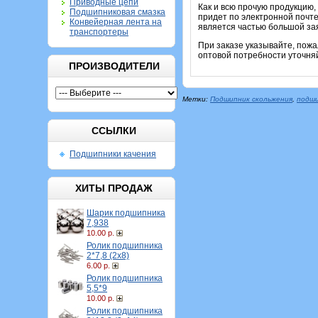
Приводные цепи
Как и всю прочую продукцию,
Подшипниковая смазка
придет по электронной почте
Конвейерная лента на
является частью большой зая
транспортеры
При заказе указывайте, пож
оптовой потребности уточня
ПРОИЗВОДИТЕЛИ
Метки:
Подшипник скольжения
,
подши
ССЫЛКИ
Подшипники качения
ХИТЫ ПРОДАЖ
Шарик подшипника
7,938
10.00 р.
Ролик подшипника
2*7,8 (2х8)
6.00 р.
Ролик подшипника
5,5*9
10.00 р.
Ролик подшипника