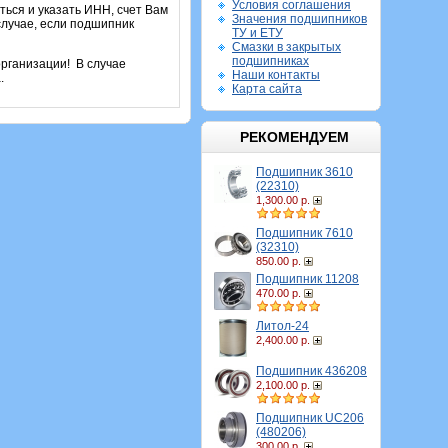
Условия соглашения
ться и указать ИНН, счет Вам
Значения подшипников
случае, если подшипник
ТУ и ЕТУ
Смазки в закрытых
подшипниках
рганизации! В случае
Наши контакты
.
Карта сайта
РЕКОМЕНДУЕМ
Подшипник 3610
(22310)
1,300.00 р.
Подшипник 7610
(32310)
850.00 р.
Подшипник 11208
470.00 р.
Литол-24
2,400.00 р.
Подшипник 436208
2,100.00 р.
Подшипник UC206
(480206)
300.00 р.