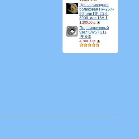
Цепь приводная
роликовая ПР-25,4-
60, или ПР-25,4-
6000, или 16A-1
1,200.00 р.
Подшипниковый
узел GWST 211
PPB40
4,700.00 р.