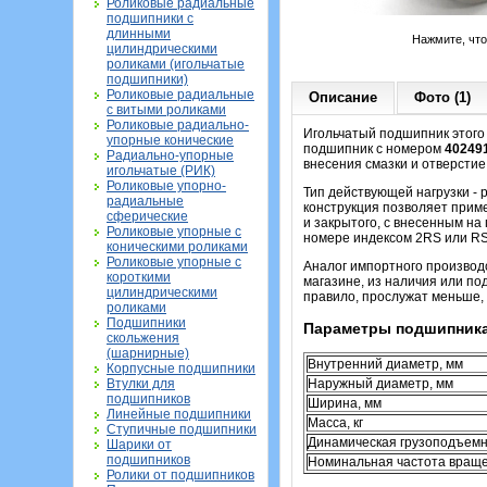
Роликовые радиальные
подшипники с
длинными
Нажмите, чт
цилиндрическими
роликами (игольчатые
подшипники)
Роликовые радиальные
Описание
Фото (1)
с витыми роликами
Роликовые радиально-
Игольчатый подшипник этого 
упорные конические
подшипник с номером
40249
Радиально-упорные
внесения смазки и отверстие
игольчатые (РИК)
Роликовые упорно-
Тип действующей нагрузки -
радиальные
конструкция позволяет приме
сферические
и закрытого, с внесенным н
Роликовые упорные с
номере индексом 2RS или RS 
коническими роликами
Роликовые упорные с
Аналог импортного производ
короткими
магазине, из наличия или по
цилиндрическими
правило, прослужат меньше, 
роликами
Подшипники
Параметры подшипника
скольжения
(шарнирные)
Внутренний диаметр, мм
Корпусные подшипники
Втулки для
Наружный диаметр, мм
подшипников
Ширина, мм
Линейные подшипники
Масса, кг
Ступичные подшипники
Динамическая грузоподъемн
Шарики от
подшипников
Номинальная частота вращен
Ролики от подшипников