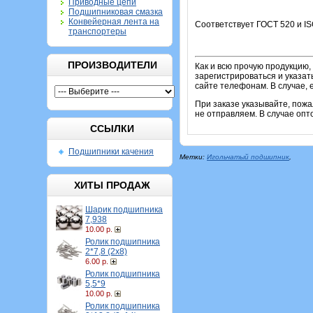
Приводные цепи
Подшипниковая смазка
Конвейерная лента на
Соответствует ГОСТ 520 и IS
транспортеры
ПРОИЗВОДИТЕЛИ
Как и всю прочую продукцию,
зарегистрироваться и указат
сайте телефонам. В случае, 
При заказе указывайте, пож
не отправляем. В случае опт
ССЫЛКИ
Подшипники качения
Метки:
Игольчатый подшипник
,
ХИТЫ ПРОДАЖ
Шарик подшипника
7,938
10.00 р.
Ролик подшипника
2*7,8 (2х8)
6.00 р.
Ролик подшипника
5,5*9
10.00 р.
Ролик подшипника