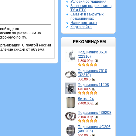
Условия соглашения
Значения подшипников
ТУ и ЕТУ
Смазки в закрытых
подшипниках
Наши контакты
Карта сайта
 необходимо
звонив по указанным на
ктронную почту.
РЕКОМЕНДУЕМ
рганизации! С почтой России
вление скидки от объема.
Подшипник 3610
(22310)
1,300.00 р.
Подшипник 7610
(32310)
850.00 р.
Подшипник 11208
470.00 р.
Литол-24
2,400.00 р.
Подшипник 436208
2,100.00 р.
Подшипник UC206
(480206)
300.00 р.