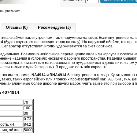
Количество:
Добавить в корзин
обы увеличить
Отзывы (0)
Рекомендуем (3)
типа снабжен как внутренним, так и наружным кольцом. Если внутреннее коль
14
(будет крутиться непосредственно на валу). На наружной обойме, как прав
. Сепаратор отсутствует, иголки удерживаются за счет бортиков.
 радиальная. Возможно небольшое перемещение вала или корпуса в осевом 
нение изделия в условиях нехватки рабочего пространства. Изделия бывают 
а производстве смазочным материалом и не нуждающимся в дополнительном 
если только с одной стороны). В продаже есть оба варианта.
ства имеет номер
NA4914 и RNA4914
без внутреннего кольца.
Купить можно 
д заказ, таких европейских или японских производителей как FAG, SKF, INA. 
чем аналогичные более дорогие других марок, учитывайте это при выборе и 
 4074914
70
100
30
0.73
ость, кН
84,2
ия, об./мин.
5000