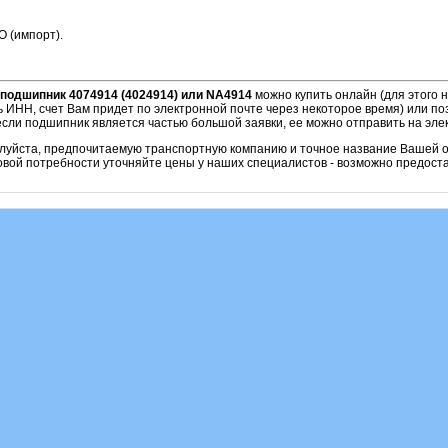
O (импорт).
подшипник 4074914 (4024914) или NA4914
можно купить онлайн (для этого
ь ИНН, счет Вам придет по электронной почте через некоторое время) или по
если подшипник является частью большой заявки, ее можно отправить на эле
алуйста, предпочитаемую транспортную компанию и точное название Вашей о
овой потребности уточняйте цены у наших специалистов - возможно предоста