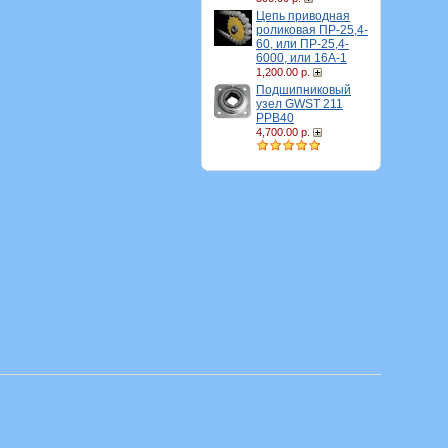
Цепь приводная
роликовая ПР-25,4-
60, или ПР-25,4-
6000, или 16A-1
1,200.00 р.
Подшипниковый
узел GWST 211
PPB40
4,700.00 р.