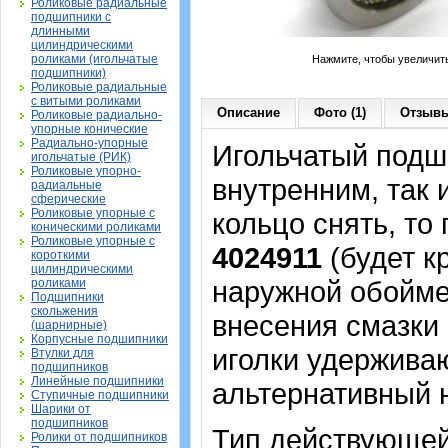
Роликовые радиальные
подшипники с
длинными
цилиндрическими
роликами (игольчатые
Нажмите, чтобы увеличит
подшипники)
Роликовые радиальные
с витыми роликами
Описание
Фото (1)
Отзывы
Роликовые радиально-
упорные конические
Радиально-упорные
Игольчатый подши
игольчатые (РИК)
Роликовые упорно-
внутренним, так
радиальные
сферические
Роликовые упорные с
кольцо снять, то
коническими роликами
Роликовые упорные с
4024911
(будет к
короткими
цилиндрическими
наружной обойме,
роликами
Подшипники
скольжения
внесения смазки 
(шарнирные)
Корпусные подшипники
иголки удерживаю
Втулки для
подшипников
Линейные подшипники
альтернативный 
Ступичные подшипники
Шарики от
подшипников
Тип действующей
Ролики от подшипников