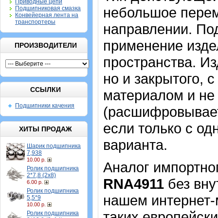
Приводные цепи
небольшое перем
Подшипниковая смазка
Конвейерная лента на
транспортеры
направлении. По
применение издел
ПРОИЗВОДИТЕЛИ
пространства. Из
но и закрытого, 
ССЫЛКИ
материалом и не
Подшипники качения
(расшифровывает
если только с од
ХИТЫ ПРОДАЖ
варианта.
Шарик подшипника
7,938
10.00 р.
Аналог импортно
Ролик подшипника
2*7,8 (2х8)
RNA4911
без вну
6.00 р.
Ролик подшипника
нашем интернет-м
5,5*9
10.00 р.
таких европейски
Ролик подшипника