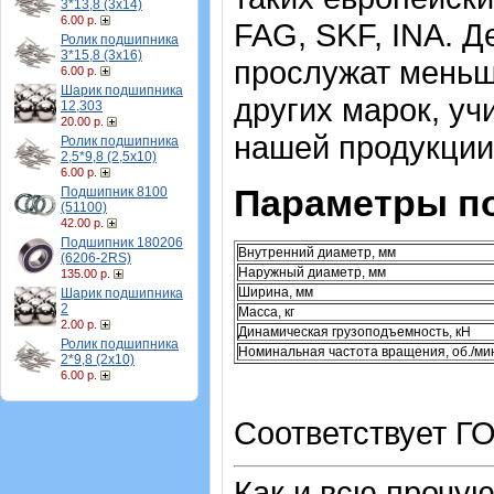
3*13,8 (3х14)
6.00 р.
FAG, SKF, INA. Д
Ролик подшипника
3*15,8 (3х16)
прослужат меньш
6.00 р.
Шарик подшипника
других марок, уч
12,303
20.00 р.
нашей продукции
Ролик подшипника
2,5*9,8 (2,5х10)
6.00 р.
Параметры п
Подшипник 8100
(51100)
42.00 р.
Подшипник 180206
Внутренний диаметр, мм
(6206-2RS)
Наружный диаметр, мм
135.00 р.
Ширина, мм
Шарик подшипника
2
Масса, кг
2.00 р.
Динамическая грузоподъемность, кН
Ролик подшипника
Номинальная частота вращения, об./ми
2*9,8 (2х10)
6.00 р.
Соответствует ГО
Как и всю прочу