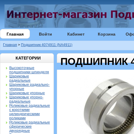
Главная
Войти
Кабинет
Корзина
Оф
Главная
>
Подшипник 4074911 (NA4911)
КАТЕГОРИИ
ПОДШИПНИК 40
Высокоточные
подшипники шпинделя
Шариковые
радиальные
Шариковые радиально-
упорные
Шариковые упорные
Шариковые упорно-
радиальные
Роликовые радиальные
с короткими
цилиндрическими
роликами
Роликовые радиальные
сферические
двухрядные