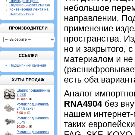
Приводные цепи
небольшое перем
Подшипниковая смазка
Конвейерная лента на
транспортеры
направлении. По
применение издел
ПРОИЗВОДИТЕЛИ
пространства. Из
но и закрытого, 
ССЫЛКИ
материалом и не
Подшипники качения
(расшифровывает
есть оба вариант
ХИТЫ ПРОДАЖ
Шарик подшипника
Аналог импортно
7,938
10.00 р.
RNA4904
без вну
Ролик подшипника
2*7,8 (2х8)
нашем интернет-м
6.00 р.
Ролик подшипника
таких европейски
5,5*9
10.00 р.
FAG, SKF, KOYO.
Ролик подшипника