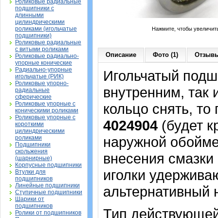
Роликовые радиальные
подшипники с
длинными
цилиндрическими
роликами (игольчатые
Нажмите, чтобы увеличит
подшипники)
Роликовые радиальные
с витыми роликами
Описание
Фото (1)
Отзывы
Роликовые радиально-
упорные конические
Радиально-упорные
Игольчатый подши
игольчатые (РИК)
Роликовые упорно-
внутренним, так
радиальные
сферические
Роликовые упорные с
кольцо снять, то
коническими роликами
Роликовые упорные с
4024904
(будет к
короткими
цилиндрическими
наружной обойме,
роликами
Подшипники
скольжения
внесения смазки 
(шарнирные)
Корпусные подшипники
иголки удерживаю
Втулки для
подшипников
Линейные подшипники
альтернативный 
Ступичные подшипники
Шарики от
подшипников
Тип действующей
Ролики от подшипников