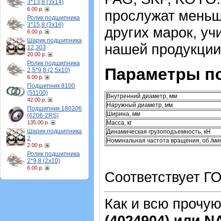
3*13,8 (3х14)
6.00 р.
прослужат меньш
Ролик подшипника
3*15,8 (3х16)
других марок, уч
6.00 р.
Шарик подшипника
нашей продукции
12,303
20.00 р.
Ролик подшипника
Параметры п
2,5*9,8 (2,5х10)
6.00 р.
Подшипник 8100
(51100)
Внутренний диаметр, мм
42.00 р.
Наружный диаметр, мм
Подшипник 180206
Ширина, мм
(6206-2RS)
135.00 р.
Масса, кг
Шарик подшипника
Динамическая грузоподъемность, кН
2
Номинальная частота вращения, об./ми
2.00 р.
Ролик подшипника
2*9,8 (2х10)
6.00 р.
Соответствует Г
Как и всю прочу
(4024904) или 