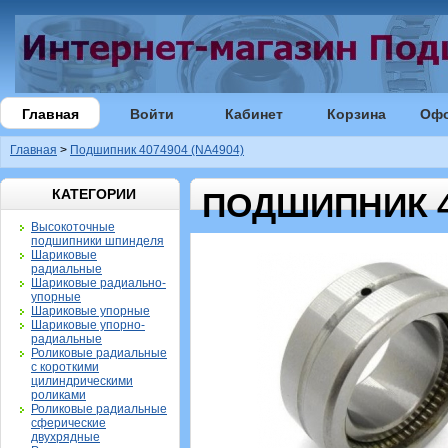
Главная
Войти
Кабинет
Корзина
Оф
Главная
>
Подшипник 4074904 (NA4904)
КАТЕГОРИИ
ПОДШИПНИК 40
Высокоточные
подшипники шпинделя
Шариковые
радиальные
Шариковые радиально-
упорные
Шариковые упорные
Шариковые упорно-
радиальные
Роликовые радиальные
с короткими
цилиндрическими
роликами
Роликовые радиальные
сферические
двухрядные