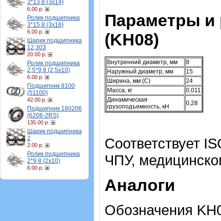
3*13,8 (3х14)
6.00 р.
Параметры и
Ролик подшипника
3*15,8 (3х16)
6.00 р.
(KH08)
Шарик подшипника
12,303
20.00 р.
Внутренний диаметр, мм
8
Ролик подшипника
2,5*9,8 (2,5х10)
Наружный диаметр, мм
15
6.00 р.
Ширина, мм (C)
24
Подшипник 8100
Масса, кг
0,011
(51100)
Динамическая
42.00 р.
0,28
грузоподъемность, кН
Подшипник 180206
(6206-2RS)
135.00 р.
Шарик подшипника
2
Соответствует IS
2.00 р.
Ролик подшипника
ЧПУ, медицинско
2*9,8 (2х10)
6.00 р.
Аналоги
Обозначения KH0