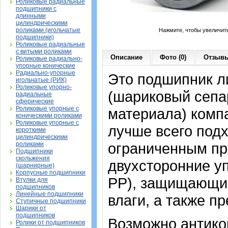
Роликовые радиальные
подшипники с
длинными
цилиндрическими
роликами (игольчатые
Нажмите, чтобы увеличит
подшипники)
Роликовые радиальные
с витыми роликами
Описание
Фото (0)
Отзывы
Роликовые радиально-
упорные конические
Радиально-упорные
Это подшипник л
игольчатые (РИК)
Роликовые упорно-
(шариковый сепа
радиальные
сферические
Роликовые упорные с
материала) компа
коническими роликами
Роликовые упорные с
лучше всего подх
короткими
цилиндрическими
ограниченным пр
роликами
Подшипники
скольжения
двухсторонние у
(шарнирные)
Корпусные подшипники
PP), защищающие
Втулки для
подшипников
Линейные подшипники
влаги, а также п
Ступичные подшипники
Шарики от
подшипников
Возможно антико
Ролики от подшипников