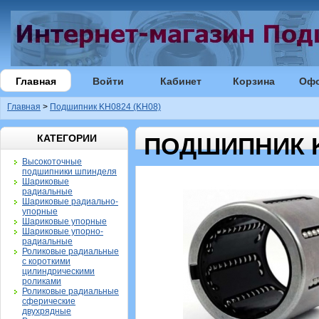
Главная
Войти
Кабинет
Корзина
Оф
Главная
>
Подшипник KH0824 (KH08)
КАТЕГОРИИ
ПОДШИПНИК K
Высокоточные
подшипники шпинделя
Шариковые
радиальные
Шариковые радиально-
упорные
Шариковые упорные
Шариковые упорно-
радиальные
Роликовые радиальные
с короткими
цилиндрическими
роликами
Роликовые радиальные
сферические
двухрядные