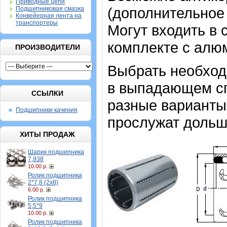
Приводные цепи
(дополнительное
Подшипниковая смазка
Конвейерная лента на
транспортеры
Могут входить в 
комплекте с алю
ПРОИЗВОДИТЕЛИ
Выбрать необхо
в выпадающем спи
ССЫЛКИ
разные варианты,
Подшипники качения
прослужат дольш
ХИТЫ ПРОДАЖ
Шарик подшипника
7,938
10.00 р.
Ролик подшипника
2*7,8 (2х8)
6.00 р.
Ролик подшипника
5,5*9
10.00 р.
Ролик подшипника