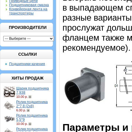
Приводные цепи
в выпадающем спи
Подшипниковая смазка
Конвейерная лента на
транспортеры
разные варианты,
прослужат дольш
ПРОИЗВОДИТЕЛИ
фланцем также мо
рекомендуемое).
ССЫЛКИ
Подшипники качения
ХИТЫ ПРОДАЖ
Шарик подшипника
7,938
10.00 р.
Ролик подшипника
2*7,8 (2х8)
6.00 р.
Ролик подшипника
5,5*9
Параметры и
10.00 р.
Ролик подшипника