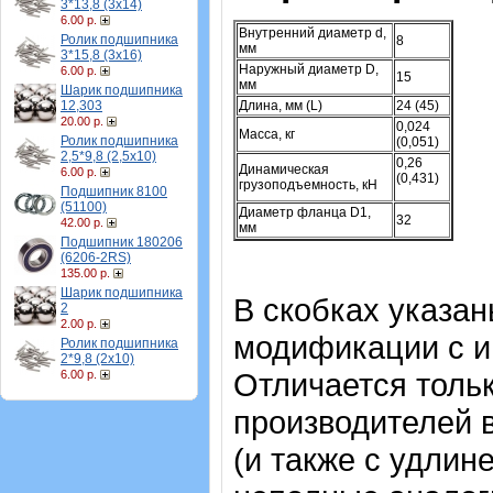
3*13,8 (3х14)
6.00 р.
Внутренний диаметр d,
Ролик подшипника
8
мм
3*15,8 (3х16)
Наружный диаметр D,
6.00 р.
15
мм
Шарик подшипника
12,303
Длина, мм (L)
24 (45)
20.00 р.
0,024
Масса, кг
Ролик подшипника
(0,051)
2,5*9,8 (2,5х10)
0,26
Динамическая
6.00 р.
(0,431)
грузоподъемность, кН
Подшипник 8100
(51100)
Диаметр фланца D1,
32
42.00 р.
мм
Подшипник 180206
(6206-2RS)
135.00 р.
Шарик подшипника
В скобках указа
2
2.00 р.
модификации с и
Ролик подшипника
2*9,8 (2х10)
Отличается тольк
6.00 р.
производителей 
(и также с удлин