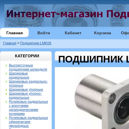
Главная
Войти
Кабинет
Корзина
Оф
Главная
>
Подшипник LMK08
КАТЕГОРИИ
ПОДШИПНИК 
Высокоточные
подшипники шпинделя
Шариковые
радиальные
Шариковые радиально-
упорные
Шариковые упорные
Шариковые упорно-
радиальные
Роликовые радиальные
с короткими
цилиндрическими
роликами
Роликовые радиальные
сферические
двухрядные