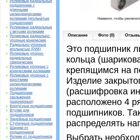
Роликовые радиальные
подшипники с
длинными
цилиндрическими
роликами (игольчатые
Нажмите, чтобы увеличит
подшипники)
Роликовые радиальные
с витыми роликами
Описание
Фото (0)
Отзывы
Роликовые радиально-
упорные конические
Радиально-упорные
Это подшипник л
игольчатые (РИК)
Роликовые упорно-
кольца (шариков
радиальные
сферические
Роликовые упорные с
крепящимся на п
коническими роликами
Роликовые упорные с
Изделие закрытог
короткими
цилиндрическими
(расшифровка ин
роликами
Подшипники
скольжения
расположено 4 р
(шарнирные)
Корпусные подшипники
подшипников. Та
Втулки для
подшипников
Линейные подшипники
распределять наг
Ступичные подшипники
Шарики от
подшипников
Выбрать необхо
Ролики от подшипников