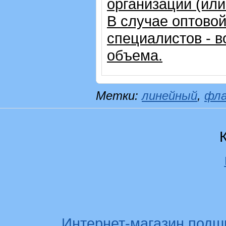
организации (ил
В случае оптовой
специалистов - в
объема.
Метки:
линейный
,
фл
Интернет-магазин подш