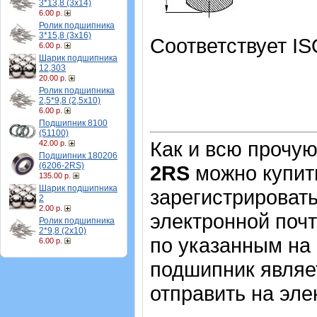
3*13,8 (3х14)
6.00 р.
Ролик подшипника
3*15,8 (3х16)
Соответствует IS
6.00 р.
Шарик подшипника
12,303
20.00 р.
Ролик подшипника
2,5*9,8 (2,5х10)
6.00 р.
Подшипник 8100
(51100)
Как и всю прочу
42.00 р.
Подшипник 180206
(6206-2RS)
2RS
можно купит
135.00 р.
Шарик подшипника
зарегистрировать
2
2.00 р.
электронной почт
Ролик подшипника
2*9,8 (2х10)
по указанным на 
6.00 р.
подшипник являе
отправить на эле