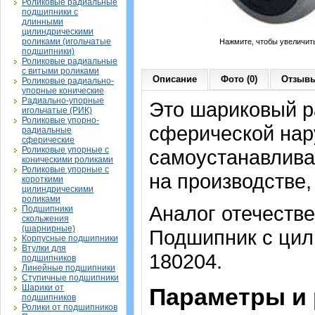
Роликовые радиальные
подшипники с
длинными
цилиндрическими
роликами (игольчатые
Нажмите, чтобы увеличит
подшипники)
Роликовые радиальные
с витыми роликами
Описание
Фото (0)
Отзывы
Роликовые радиально-
упорные конические
Радиально-упорные
Это шариковый р
игольчатые (РИК)
Роликовые упорно-
сферической нару
радиальные
сферические
Роликовые упорные с
самоустанавлив
коническими роликами
Роликовые упорные с
на производстве,
короткими
цилиндрическими
роликами
Аналог отечестве
Подшипники
скольжения
(шарнирные)
Подшипник с цил
Корпусные подшипники
Втулки для
180204.
подшипников
Линейные подшипники
Ступичные подшипники
Шарики от
Параметры и 
подшипников
Ролики от подшипников