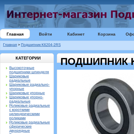
Главная
Войти
Кабинет
Корзина
Оф
Главная
>
Подшипник K6204-2RS
КАТЕГОРИИ
ПОДШИПНИК K
Высокоточные
подшипники шпинделя
Шариковые
радиальные
Шариковые радиально-
упорные
Шариковые упорные
Шариковые упорно-
радиальные
Роликовые радиальные
с короткими
цилиндрическими
роликами
Роликовые радиальные
сферические
двухрядные