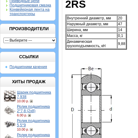
2RS
Приводные цепи
Подшипниковая смазка
Конвейерная лента на
транспортеры
Внутренний диаметр, мм
20
Наружный диаметр, мм
47
ПРОИЗВОДИТЕЛИ
Ширина, мм
14
Масса, кг
0,1
Динамическая
9,88
грузоподъемность, кН
ССЫЛКИ
Подшипники качения
ХИТЫ ПРОДАЖ
Шарик подшипника
7,938
10.00 р.
Ролик подшипника
2*7,8 (2х8)
6.00 р.
Ролик подшипника
5,5*9
10.00 р.
Ролик подшипника