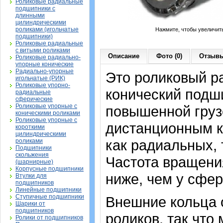
Роликовые радиальные
подшипники с
длинными
цилиндрическими
роликами (игольчатые
Нажмите, чтобы увеличит
подшипники)
Роликовые радиальные
с витыми роликами
Описание
Фото (0)
Отзывы
Роликовые радиально-
упорные конические
Радиально-упорные
Это роликовый р
игольчатые (РИК)
Роликовые упорно-
конический подш
радиальные
сферические
Роликовые упорные с
повышенной груз
коническими роликами
Роликовые упорные с
дистанционным к
короткими
цилиндрическими
как радиальных, 
роликами
Подшипники
скольжения
Частота вращения
(шарнирные)
Корпусные подшипники
ниже, чем у сфе
Втулки для
подшипников
Линейные подшипники
Ступичные подшипники
Внешние кольца 
Шарики от
подшипников
роликов, так что
Ролики от подшипников