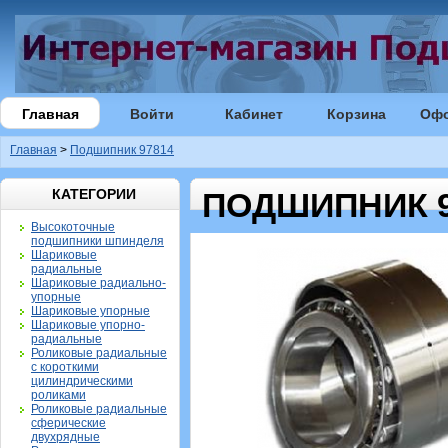
Главная
Войти
Кабинет
Корзина
Оф
Главная
>
Подшипник 97814
КАТЕГОРИИ
ПОДШИПНИК 9
Высокоточные
подшипники шпинделя
Шариковые
радиальные
Шариковые радиально-
упорные
Шариковые упорные
Шариковые упорно-
радиальные
Роликовые радиальные
с короткими
цилиндрическими
роликами
Роликовые радиальные
сферические
двухрядные