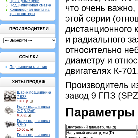
Приводные цепи
что очень важно
Подшипниковая смазка
Конвейерная лента на
транспортеры
этой серии (отно
дистанционного к
ПРОИЗВОДИТЕЛИ
и радиального за
относительно не
ССЫЛКИ
диаметру и относ
Подшипники качения
двигателях К-701
ХИТЫ ПРОДАЖ
Производитель и
Шарик подшипника
завод 9 ГПЗ (S
7,938
10.00 р.
Ролик подшипника
Параметры 
2*7,8 (2х8)
6.00 р.
Ролик подшипника
5,5*9
Внутренний диаметр, мм (d)
10.00 р.
Наружный диаметр, мм (D)
Ролик подшипника