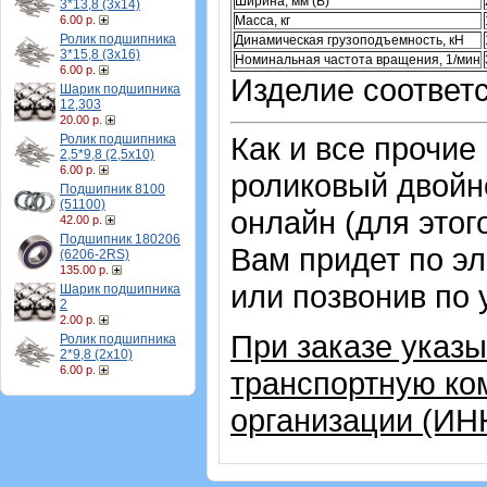
Ширина, мм (B)
3*13,8 (3х14)
Масса, кг
6.00 р.
Ролик подшипника
Динамическая грузоподъемность, кН
3*15,8 (3х16)
Номинальная частота вращения, 1/мин
6.00 р.
Изделие соответс
Шарик подшипника
12,303
20.00 р.
Как и все прочие
Ролик подшипника
2,5*9,8 (2,5х10)
6.00 р.
роликовый двой
Подшипник 8100
(51100)
онлайн (для этог
42.00 р.
Подшипник 180206
Вам придет по эл
(6206-2RS)
135.00 р.
или позвонив по
Шарик подшипника
2
2.00 р.
При заказе указ
Ролик подшипника
2*9,8 (2х10)
6.00 р.
транспортную ко
организации (ИН