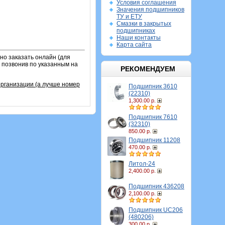
Условия соглашения
Значения подшипников
ТУ и ЕТУ
Смазки в закрытых
подшипниках
Наши контакты
Карта сайта
о заказать онлайн (для
и позвонив по указанным на
РЕКОМЕНДУЕМ
рганизации (а лучше номер
Подшипник 3610
(22310)
1,300.00 р.
Подшипник 7610
(32310)
850.00 р.
Подшипник 11208
470.00 р.
Литол-24
2,400.00 р.
Подшипник 436208
2,100.00 р.
Подшипник UC206
(480206)
300.00 р.