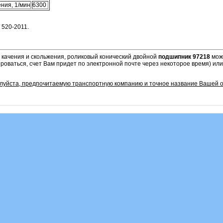
ния, 1/мин
6300
 520-2011.
 качения и скольжения, роликовый конический двойной
подшипник 97218
можн
роваться, счет Вам придет по электронной почте через некоторое время) ил
алуйста, предпочитаемую транспортную компанию и точное название Вашей о