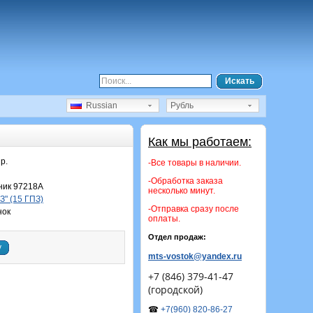
Искать
Russian
Рубль
Как мы работаем:
р.
-Все товары в наличии.
-Обработка заказа
ик 97218А
несколько минут.
" (15 ГПЗ)
-Отправка сразу после
нок
оплаты.
Отдел продаж:
у
mts-vostok@yandex.ru
+7 (846) 379-41-47
(городской)
☎
+7(960) 820-86-27