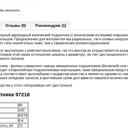
обы увеличить
Отзывы (0)
Рекомендуем (1)
орный двухрядный конический подшипник (с коническими роликами) повышен
льцом. Предназначен для восприятия как радиальных, так и осевых нагрузок
го типа значительно ниже, чем у сферических роликоподшипников.
т внутренних с комплектом роликов, так что монтаж их осуществляется разде
пников этой серии (отношение ширины к диаметру). За счет дистанционного 
льного зазоров.
ника - филиал самарского завода авиационных подшипников (Волжский) или 
ходит в Европейскую подшипниковую корпорацию, чьим официальным предст
а соответствуют высочайшим стандартам качества и являются одними из сам
ших складских запасов, в кратчайшие сроки доставим оставшееся количество
дства у этого типоразмера нет (доступных).
ника 97218
90
160
64/78
6,4
ость, кН
72