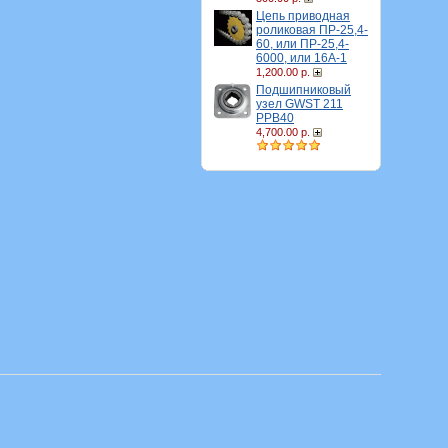
Цепь приводная
роликовая ПР-25,4-
60, или ПР-25,4-
6000, или 16A-1
1,200.00 р.
Подшипниковый
узел GWST 211
PPB40
4,700.00 р.