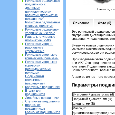
Роликовые радиальные
подшипники с
длинными
Нажмите, чт
цилиндрическими
роликами (игольчатые
подшипники)
Роликовые радиальные
Описание
Фото (0)
с витыми роликами
Роликовые радиально-
Это роликовый радиально-уп
упорные конические
внутренним дистанционным ко
Радиально-упорные
вращения у подшипников это
игольчатые (РИК)
Роликовые упорно-
Внешние кольца отделяются о
радиальные
учитывая массивность подши
сферические
регулировка осевого и радиа
Роликовые упорные с
коническими роликами
Производитель этого подшип
Роликовые упорные с
или VPZ. Это предприятие в
короткими
компания. Подшипники завод
цилиндрическими
Ваша потребность больше на
роликами
Подшипники
Аналогов импортного произво
скольжения
(шарнирные)
Параметры подшип
Корпусные подшипники
Втулки для
подшипников
Внутренний диаметр, мм (d)
Линейные подшипники
Наружный диаметр, мм (D)
Ступичные подшипники
Ширина, мм (B)
Шарики от
Масса, кг
подшипников
Ролики от подшипников
Динамическая грузоподъемн