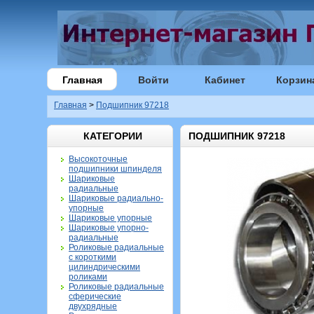
Главная
Войти
Кабинет
Корзин
Главная
>
Подшипник 97218
КАТЕГОРИИ
ПОДШИПНИК 97218
Высокоточные
подшипники шпинделя
Шариковые
радиальные
Шариковые радиально-
упорные
Шариковые упорные
Шариковые упорно-
радиальные
Роликовые радиальные
с короткими
цилиндрическими
роликами
Роликовые радиальные
сферические
двухрядные