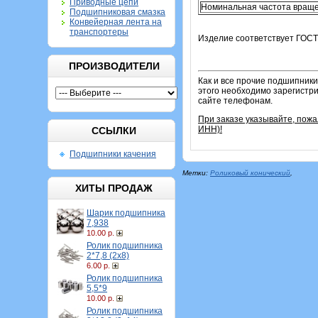
Приводные цепи
Номинальная частота враще
Подшипниковая смазка
Конвейерная лента на
транспортеры
Изделие соответствует ГОСТ
ПРОИЗВОДИТЕЛИ
Как и все прочие подшипники
этого необходимо зарегистри
сайте телефонам.
При заказе указывайте, пож
ИНН)!
ССЫЛКИ
Подшипники качения
Метки:
Роликовый конический
,
ХИТЫ ПРОДАЖ
Шарик подшипника
7,938
10.00 р.
Ролик подшипника
2*7,8 (2х8)
6.00 р.
Ролик подшипника
5,5*9
10.00 р.
Ролик подшипника