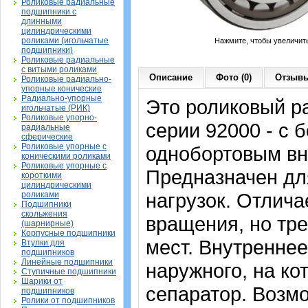
Роликовые радиальные
подшипники с
длинными
цилиндрическими
роликами (игольчатые
Нажмите, чтобы увеличит
подшипники)
Роликовые радиальные
с витыми роликами
Описание
Фото (0)
Отзывы
Роликовые радиально-
упорные конические
Радиально-упорные
Это роликовый р
игольчатые (РИК)
Роликовые упорно-
серии 92000 - с 
радиальные
сферические
Роликовые упорные с
однобортовым вн
коническими роликами
Роликовые упорные с
Предназначен дл
короткими
цилиндрическими
нагрузок. Отлич
роликами
Подшипники
скольжения
вращения, но тр
(шарнирные)
Корпусные подшипники
мест. Внутреннее
Втулки для
подшипников
Линейные подшипники
наружного, на ко
Ступичные подшипники
Шарики от
сепаратор. Возмо
подшипников
Ролики от подшипников