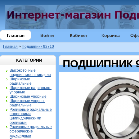
Главная
Войти
Кабинет
Корзина
Оф
Главная
>
Подшипник 92710
КАТЕГОРИИ
ПОДШИПНИК 9
Высокоточные
подшипники шпинделя
Шариковые
радиальные
Шариковые радиально-
упорные
Шариковые упорные
Шариковые упорно-
радиальные
Роликовые радиальные
с короткими
цилиндрическими
роликами
Роликовые радиальные
сферические
двухрядные