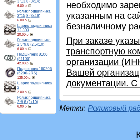
3*13,8 (3х14)
необходимо зарег
6.00 р.
Ролик подшипника
указанным на са
3*15,8 (3х16)
6.00 р.
безналичному ра
Шарик подшипника
12,303
20.00 р.
При заказе указ
Ролик подшипника
2,5*9,8 (2,5х10)
транспортную ко
6.00 р.
Подшипник 8100
(51100)
организации (ИН
42.00 р.
Подшипник 180206
Вашей организац
(6206-2RS)
135.00 р.
документации. С
Шарик подшипника
2
2.00 р.
Ролик подшипника
2*9,8 (2х10)
Метки:
Роликовый ра
6.00 р.