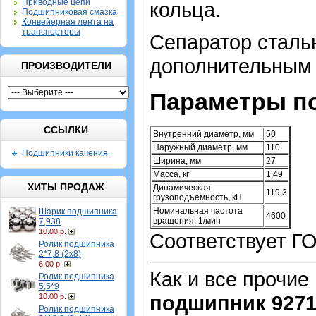
Приводные цепи
кольца.
Подшипниковая смазка
Конвейерная лента на
транспортеры
Сепаратор стальн
дополнительным 
ПРОИЗВОДИТЕЛИ
Параметры п
ССЫЛКИ
Внутренний диаметр, мм
50
Наружный диаметр, мм
110
Подшипники качения
Ширина, мм
27
Масса, кг
1,49
ХИТЫ ПРОДАЖ
Динамическая
119,3
грузоподъемность, кН
Номинальная частота
Шарик подшипника
4600
вращения, 1/мин
7,938
10.00 р.
Соответствует Г
Ролик подшипника
2*7,8 (2х8)
6.00 р.
Как и все прочие
Ролик подшипника
5,5*9
подшипник 927
10.00 р.
Ролик подшипника