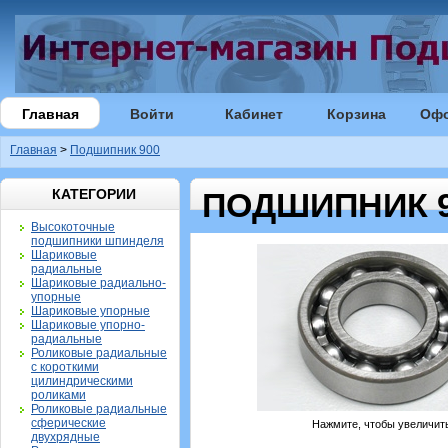
Главная
Войти
Кабинет
Корзина
Оф
Главная
>
Подшипник 900
КАТЕГОРИИ
ПОДШИПНИК 
Высокоточные
подшипники шпинделя
Шариковые
радиальные
Шариковые радиально-
упорные
Шариковые упорные
Шариковые упорно-
радиальные
Роликовые радиальные
с короткими
цилиндрическими
роликами
Роликовые радиальные
сферические
Нажмите, чтобы увеличит
двухрядные