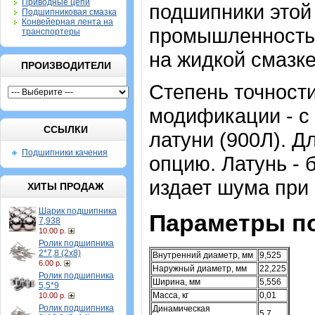
Приводные цепи
подшипники этой 
Подшипниковая смазка
Конвейерная лента на
промышленность 
транспортеры
на жидкой смазке
ПРОИЗВОДИТЕЛИ
Степень точности
модификации - с 
ССЫЛКИ
латуни (900Л). 
Подшипники качения
опцию. Латунь - 
издает шума при 
ХИТЫ ПРОДАЖ
Шарик подшипника
Параметры п
7,938
10.00 р.
Ролик подшипника
2*7,8 (2х8)
Внутренний диаметр, мм
9,525
6.00 р.
Наружный диаметр, мм
22,225
Ролик подшипника
Ширина, мм
5,556
5,5*9
Масса, кг
0,01
10.00 р.
Ролик подшипника
Динамическая
5,7