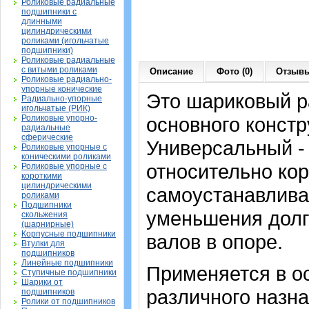
Роликовые радиальные
подшипники с
длинными
цилиндрическими
роликами (игольчатые
подшипники)
Роликовые радиальные
с витыми роликами
Описание
Фото (0)
Отзывы
Роликовые радиально-
упорные конические
Это шариковый 
Радиально-упорные
игольчатые (РИК)
Роликовые упорно-
основного констр
радиальные
сферические
Универсальный -
Роликовые упорные с
коническими роликами
относительно кор
Роликовые упорные с
короткими
цилиндрическими
самоустанавлива
роликами
Подшипники
уменьшения долг
скольжения
(шарнирные)
Корпусные подшипники
валов в опоре.
Втулки для
подшипников
Линейные подшипники
Применяется в о
Ступичные подшипники
Шарики от
различного назна
подшипников
Ролики от подшипников