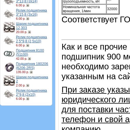
3*13,8 (3х14)
грузоподъемность, кН
6.00 р.
Номинальная частота
32000
Ролик подшипника
вращения, 1/мин
3*15,8 (3х16)
Соответствует ГО
6.00 р.
Шарик подшипника
12,303
20.00 р.
Ролик подшипника
2,5*9,8 (2,5х10)
Как и все прочие
6.00 р.
Подшипник 8100
подшипник 900 м
(51100)
42.00 р.
необходимо зарег
Подшипник 180206
(6206-2RS)
135.00 р.
указанным на са
Шарик подшипника
2
2.00 р.
При заказе указ
Ролик подшипника
2*9,8 (2х10)
юридического лиц
6.00 р.
для поставки ча
телефон и свой 
компанию.