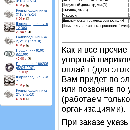
3*13,8 (3х14)
Наружный диаметр, мм (D)
6.00 р.
Ширина, мм (B)
Ролик подшипника
3*15,8 (3х16)
Масса, кг
6.00 р.
Динамическая грузоподъемность, кН
Шарик подшипника
Номинальная частота вращения, 1/мин
12,303
20.00 р.
Ролик подшипника
2,5*9,8 (2,5х10)
6.00 р.
Как и все прочие
Подшипник 8100
(51100)
упорный шарико
42.00 р.
Подшипник 180206
онлайн (для этог
(6206-2RS)
135.00 р.
Вам придет по эл
Шарик подшипника
2
2.00 р.
или позвонив по
Ролик подшипника
2*9,8 (2х10)
(работаем только
6.00 р.
организациями).
При заказе указ