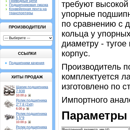
Приводные цепи
требуют высокой 
Подшипниковая смазка
Конвейерная лента на
упорные подшипн
транспортеры
по сравнению с д
ПРОИЗВОДИТЕЛИ
кольца у упорны
диаметру - тугое
корпус.
ССЫЛКИ
Подшипники качения
Производитель по
комплектуется л
ХИТЫ ПРОДАЖ
изготовлено по с
Шарик подшипника
7,938
10.00 р.
Импортного анало
Ролик подшипника
2*7,8 (2х8)
6.00 р.
Параметры 
Ролик подшипника
5,5*9
10.00 р.
Ролик подшипника
Внутренний диаметр, мм (d)