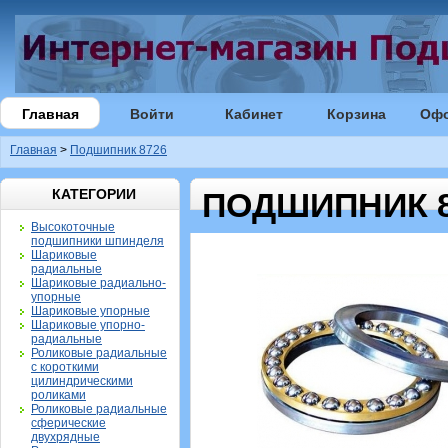
Главная
Войти
Кабинет
Корзина
Оф
Главная
>
Подшипник 8726
КАТЕГОРИИ
ПОДШИПНИК 8
Высокоточные
подшипники шпинделя
Шариковые
радиальные
Шариковые радиально-
упорные
Шариковые упорные
Шариковые упорно-
радиальные
Роликовые радиальные
с короткими
цилиндрическими
роликами
Роликовые радиальные
сферические
двухрядные