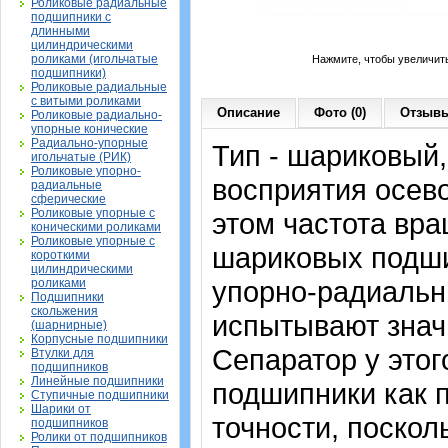
Роликовые радиальные
подшипники с
длинными
цилиндрическими
роликами (игольчатые
Нажмите, чтобы увеличит
подшипники)
Роликовые радиальные
с витыми роликами
Описание
Фото (0)
Отзывы
Роликовые радиально-
упорные конические
Радиально-упорные
Тип - шариковый
игольчатые (РИК)
Роликовые упорно-
восприятия осево
радиальные
сферические
Роликовые упорные с
этом частота вра
коническими роликами
Роликовые упорные с
шариковых подши
короткими
цилиндрическими
упорно-радиальн
роликами
Подшипники
скольжения
испытывают знач
(шарнирные)
Корпусные подшипники
Сепаратор у это
Втулки для
подшипников
Линейные подшипники
подшипники как 
Ступичные подшипники
Шарики от
точности, поскол
подшипников
Ролики от подшипников