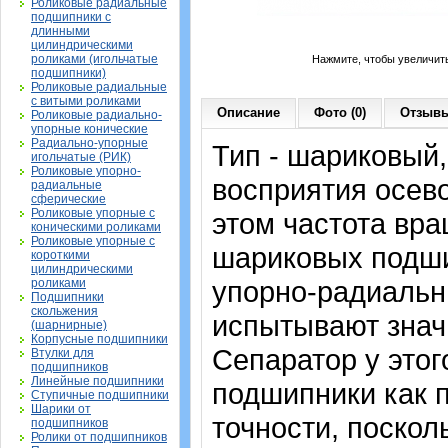
Роликовые радиальные
подшипники с
длинными
цилиндрическими
роликами (игольчатые
Нажмите, чтобы увеличит
подшипники)
Роликовые радиальные
с витыми роликами
Описание
Фото (0)
Отзывы
Роликовые радиально-
упорные конические
Радиально-упорные
Тип - шариковый
игольчатые (РИК)
Роликовые упорно-
восприятия осево
радиальные
сферические
Роликовые упорные с
этом частота вра
коническими роликами
Роликовые упорные с
шариковых подши
короткими
цилиндрическими
упорно-радиальн
роликами
Подшипники
скольжения
испытывают знач
(шарнирные)
Корпусные подшипники
Сепаратор у это
Втулки для
подшипников
Линейные подшипники
подшипники как 
Ступичные подшипники
Шарики от
точности, поскол
подшипников
Ролики от подшипников