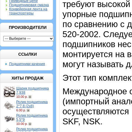
Приводные цепи
требуют высокой 
Подшипниковая смазка
Конвейерная лента на
упорные подшипн
транспортеры
по сравнению с 
ПРОИЗВОДИТЕЛИ
520-2002. Следуе
подшипников неск
монтируется на в
ССЫЛКИ
могут называть 
Подшипники качения
Этот тип комплек
ХИТЫ ПРОДАЖ
Шарик подшипника
Международное о
7,938
10.00 р.
(импортный анало
Ролик подшипника
2*7,8 (2х8)
осуществляются н
6.00 р.
Ролик подшипника
SKF, NSK.
5,5*9
10.00 р.
Ролик подшипника