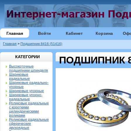
Главная
Войти
Кабинет
Корзина
Оф
Главная
>
Подшипник 8416 (51416)
КАТЕГОРИИ
ПОДШИПНИК 84
Высокоточные
подшипники шпинделя
Шариковые
радиальные
Шариковые радиально-
упорные
Шариковые упорные
Шариковые упорно-
радиальные
Роликовые радиальные
с короткими
цилиндрическими
роликами
Роликовые радиальные
сферические
двухрядные