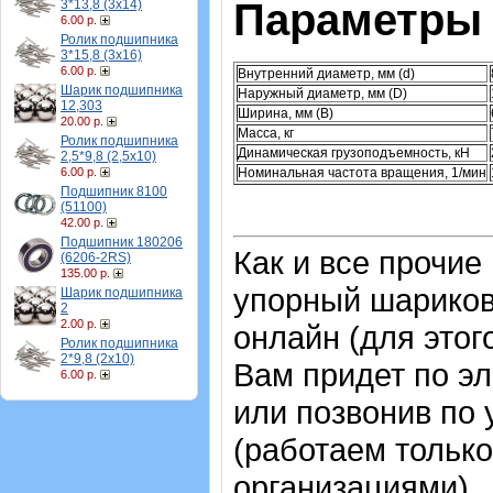
Параметры 
3*13,8 (3х14)
6.00 р.
Ролик подшипника
3*15,8 (3х16)
6.00 р.
Внутренний диаметр, мм (d)
Шарик подшипника
Наружный диаметр, мм (D)
12,303
Ширина, мм (B)
20.00 р.
Масса, кг
Ролик подшипника
Динамическая грузоподъемность, кН
2,5*9,8 (2,5х10)
Номинальная частота вращения, 1/мин
6.00 р.
Подшипник 8100
(51100)
42.00 р.
Подшипник 180206
Как и все прочие
(6206-2RS)
135.00 р.
упорный шарико
Шарик подшипника
2
2.00 р.
онлайн (для этог
Ролик подшипника
2*9,8 (2х10)
Вам придет по эл
6.00 р.
или позвонив по
(работаем только
организациями).