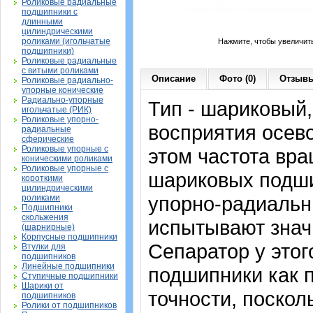
Роликовые радиальные
подшипники с
длинными
цилиндрическими
роликами (игольчатые
Нажмите, чтобы увеличит
подшипники)
Роликовые радиальные
с витыми роликами
Описание
Фото (0)
Отзывы
Роликовые радиально-
упорные конические
Радиально-упорные
Тип - шариковый
игольчатые (РИК)
Роликовые упорно-
восприятия осево
радиальные
сферические
Роликовые упорные с
этом частота вра
коническими роликами
Роликовые упорные с
шариковых подши
короткими
цилиндрическими
упорно-радиальн
роликами
Подшипники
скольжения
испытывают знач
(шарнирные)
Корпусные подшипники
Сепаратор у это
Втулки для
подшипников
Линейные подшипники
подшипники как 
Ступичные подшипники
Шарики от
точности, поскол
подшипников
Ролики от подшипников