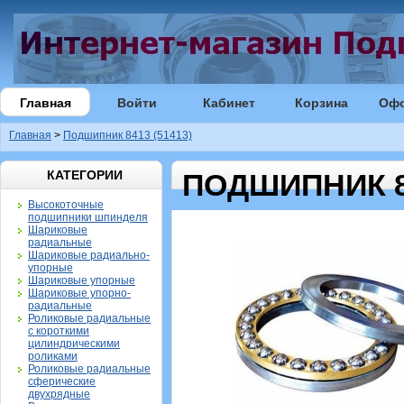
Главная
Войти
Кабинет
Корзина
Оф
Главная
>
Подшипник 8413 (51413)
КАТЕГОРИИ
ПОДШИПНИК 84
Высокоточные
подшипники шпинделя
Шариковые
радиальные
Шариковые радиально-
упорные
Шариковые упорные
Шариковые упорно-
радиальные
Роликовые радиальные
с короткими
цилиндрическими
роликами
Роликовые радиальные
сферические
двухрядные