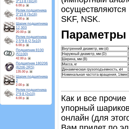
3*13,8 (3х14)
6.00 р.
осуществляются н
Ролик подшипника
3*15,8 (3х16)
SKF, NSK.
6.00 р.
Шарик подшипника
12,303
Параметры 
20.00 р.
Ролик подшипника
2,5*9,8 (2,5х10)
6.00 р.
Внутренний диаметр, мм (d)
Подшипник 8100
Наружный диаметр, мм (D)
(51100)
42.00 р.
Ширина, мм (B)
Подшипник 180206
Масса, кг
(6206-2RS)
Динамическая грузоподъемность, кН
135.00 р.
Номинальная частота вращения, 1/мин
Шарик подшипника
2
2.00 р.
Ролик подшипника
2*9,8 (2х10)
Как и все прочие
6.00 р.
упорный шарико
онлайн (для этог
Вам придет по эл