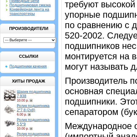
Приводные цепи
требуют высокой 
Подшипниковая смазка
Конвейерная лента на
упорные подшипн
транспортеры
по сравнению с 
ПРОИЗВОДИТЕЛИ
520-2002. Следуе
подшипников неск
монтируется на в
ССЫЛКИ
могут называть 
Подшипники качения
Производитель п
ХИТЫ ПРОДАЖ
основная специа
Шарик подшипника
7,938
подшипники.
Это
10.00 р.
Ролик подшипника
сепаратором (бук
2*7,8 (2х8)
6.00 р.
Ролик подшипника
Международное о
5,5*9
10.00 р.
(импортный анало
Ролик подшипника