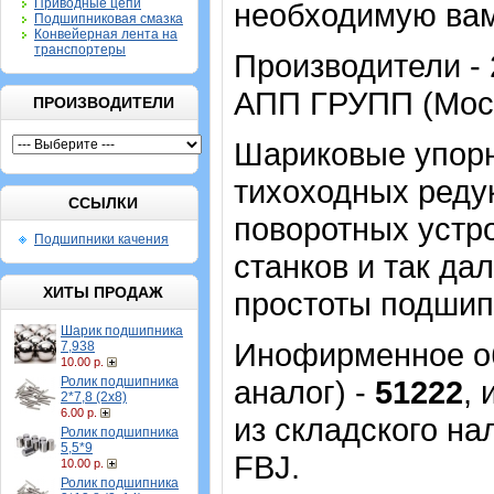
Приводные цепи
необходимую вам
Подшипниковая смазка
Конвейерная лента на
транспортеры
Производители - 
АПП ГРУПП (Моск
ПРОИЗВОДИТЕЛИ
Шариковые упор
тихоходных реду
ССЫЛКИ
поворотных устр
Подшипники качения
станков и так да
ХИТЫ ПРОДАЖ
простоты подшип
Шарик подшипника
Инофирменное об
7,938
10.00 р.
Ролик подшипника
аналог) -
51222
,
2*7,8 (2х8)
6.00 р.
из складского на
Ролик подшипника
5,5*9
FBJ.
10.00 р.
Ролик подшипника