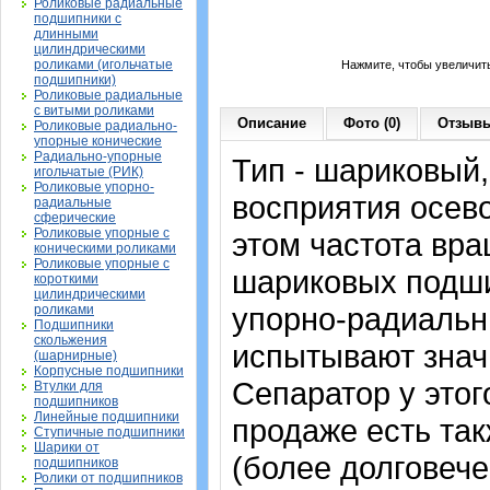
Роликовые радиальные
подшипники с
длинными
цилиндрическими
роликами (игольчатые
Нажмите, чтобы увеличит
подшипники)
Роликовые радиальные
с витыми роликами
Описание
Фото (0)
Отзывы
Роликовые радиально-
упорные конические
Радиально-упорные
Тип - шариковый
игольчатые (РИК)
Роликовые упорно-
восприятия осево
радиальные
сферические
Роликовые упорные с
этом частота вра
коническими роликами
Роликовые упорные с
шариковых подши
короткими
цилиндрическими
упорно-радиальн
роликами
Подшипники
скольжения
испытывают знач
(шарнирные)
Корпусные подшипники
Сепаратор у этог
Втулки для
подшипников
Линейные подшипники
продаже есть так
Ступичные подшипники
Шарики от
(более долговече
подшипников
Ролики от подшипников