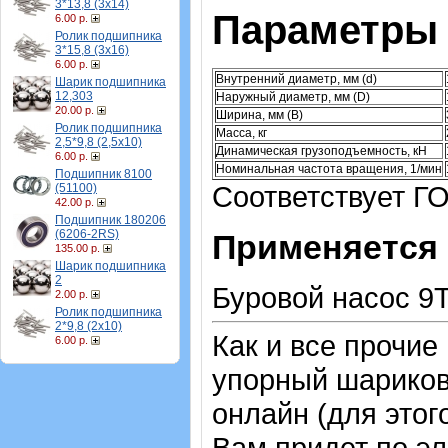
3*13,8 (3х14)
Параметры 
6.00 р.
Ролик подшипника
3*15,8 (3х16)
6.00 р.
Внутренний диаметр, мм (d)
Шарик подшипника
12,303
Наружный диаметр, мм (D)
20.00 р.
Ширина, мм (B)
Ролик подшипника
Масса, кг
2,5*9,8 (2,5х10)
Динамическая грузоподъемность, кН
6.00 р.
Номинальная частота вращения, 1/мин
Подшипник 8100
Соответствует ГО
(51100)
42.00 р.
Подшипник 180206
(6206-2RS)
Применяется 
135.00 р.
Шарик подшипника
2
Буровой насос 9Т
2.00 р.
Ролик подшипника
2*9,8 (2х10)
Как и все прочие
6.00 р.
упорный шарико
онлайн (для этог
Вам придет по эл