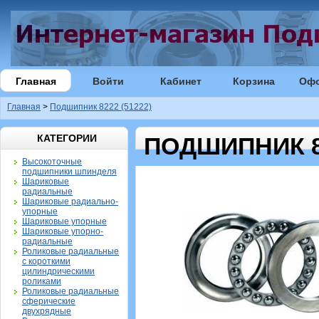
Главная
Войти
Кабинет
Корзина
Оф
Главная
>
Подшипник 8222 (51222)
КАТЕГОРИИ
ПОДШИПНИК 82
Высокоточные
подшипники шпинделя
Шариковые
радиальные
Шариковые радиально-
упорные
Шариковые упорные
Шариковые упорно-
радиальные
Роликовые радиальные
с короткими
цилиндрическими
роликами
Роликовые радиальные
сферические
двухрядные