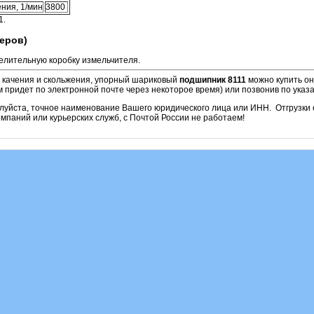
ния, 1/мин
3800
1.
еров)
елительную коробку измельчителя.
и качения и скольжения, упорный шариковый
подшипник 8111
можно купить он
м придет по электронной почте через некоторое время) или позвонив по ука
алуйста, точное наименование Вашего юридического лица или ИНН. Отгрузк
паний или курьерских служб, с Почтой России не работаем!