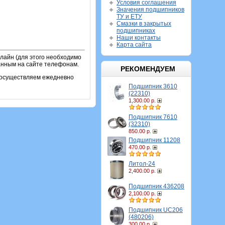
Условия соглашения
Значения подшипников
ТУ и ЕТУ
Смазки в закрытых
подшипниках
Наши контакты
Карта сайта
лайн (для этого необходимо
занным на сайте телефонам.
РЕКОМЕНДУЕМ
и осуществляем ежедневно
Подшипник 3610
(22310)
1,300.00 р.
Подшипник 7610
(32310)
850.00 р.
Подшипник 11208
470.00 р.
Литол-24
2,400.00 р.
Подшипник 436208
2,100.00 р.
Подшипник UC206
(480206)
300.00 р.