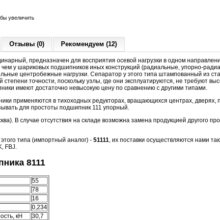
обы увеличить
Отзывы (0)
Рекомендуем (12)
динарный, предназначен для восприятия осевой нагрузки в одном направлени
 чем у шариковых подшипников иных конструкций (радиальные, упорно-радиа
льные центробежные нагрузки. Сепаратор у этого типа штампованный из ст
 степени точности, поскольку узлы, где они эксплуатируются, не требуют вы
пники имеют достаточно невысокую цену по сравнению с другими типами.
ки применяются в тихоходных редукторах, вращающихся центрах, дверях, п
азывать для простоты подшипник 111 упорный.
осква). В случае отсутствия на складе возможна замена продукцией другого п
того типа (импортный аналог) -
51111
, их поставки осуществляются нами так
, FBJ.
ника 8111
55
78
16
0,234
ость, кН
30,7