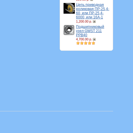
Цепь приводная
роликовая ПР-25,4-
60, или ПР-25,4-
6000, или 16A-1
1,200.00 р.
Подшипниковый
узел GWST 211
PPB40
4,700.00 р.