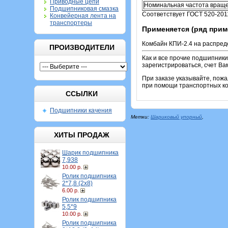
Приводные цепи
Номинальная частота враще
Подшипниковая смазка
Соответствует ГОСТ 520-201
Конвейерная лента на
транспортеры
Применяется (ряд прим
Комбайн КПИ-2.4 на распред
ПРОИЗВОДИТЕЛИ
Как и все прочие подшипник
зарегистрироваться, счет Ва
При заказе указывайте, пож
при помощи транспортных ком
ССЫЛКИ
Подшипники качения
Метки:
Шариковый упорный
,
ХИТЫ ПРОДАЖ
Шарик подшипника
7,938
10.00 р.
Ролик подшипника
2*7,8 (2х8)
6.00 р.
Ролик подшипника
5,5*9
10.00 р.
Ролик подшипника