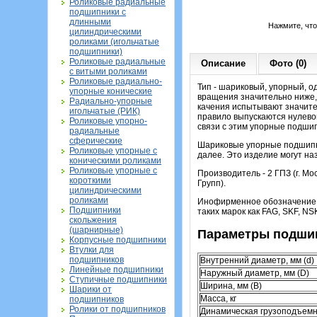
Роликовые радиальные
подшипники с
длинными
Нажмите, чт
цилиндрическими
роликами (игольчатые
подшипники)
Роликовые радиальные
Описание
Фото (0)
с витыми роликами
Роликовые радиально-
Тип - шариковый, упорный, о
упорные конические
вращения значительно ниже,
Радиально-упорные
качения испытывают значите
игольчатые (РИК)
правило выпускаются нулевой
Роликовые упорно-
связи с этим упорные подши
радиальные
сферические
Шариковые упорные подшипни
Роликовые упорные с
далее. Это изделие могут н
коническими роликами
Роликовые упорные с
Производитель - 2 ГПЗ (г. М
короткими
Групп).
цилиндрическими
роликами
Инофирменное обозначение э
Подшипники
таких марок как FAG, SKF, NSK
скольжения
(шарнирные)
Параметры подшип
Корпусные подшипники
Втулки для
подшипников
Внутренний диаметр, мм (d)
Линейные подшипники
Наружный диаметр, мм (D)
Ступичные подшипники
Ширина, мм (B)
Шарики от
Масса, кг
подшипников
Ролики от подшипников
Динамическая грузоподъемн