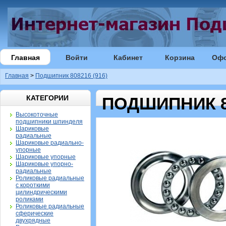
Главная
Войти
Кабинет
Корзина
Оф
Главная
>
Подшипник 808216 (916)
КАТЕГОРИИ
ПОДШИПНИК 80
Высокоточные
подшипники шпинделя
Шариковые
радиальные
Шариковые радиально-
упорные
Шариковые упорные
Шариковые упорно-
радиальные
Роликовые радиальные
с короткими
цилиндрическими
роликами
Роликовые радиальные
сферические
двухрядные