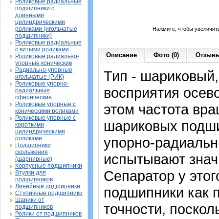
Роликовые радиальные
подшипники с
длинными
цилиндрическими
роликами (игольчатые
Нажмите, чтобы увеличит
подшипники)
Роликовые радиальные
с витыми роликами
Описание
Фото (0)
Отзывы
Роликовые радиально-
упорные конические
Радиально-упорные
Тип - шариковый
игольчатые (РИК)
Роликовые упорно-
восприятия осево
радиальные
сферические
Роликовые упорные с
этом частота вра
коническими роликами
Роликовые упорные с
шариковых подши
короткими
цилиндрическими
упорно-радиальн
роликами
Подшипники
скольжения
испытывают знач
(шарнирные)
Корпусные подшипники
Сепаратор у это
Втулки для
подшипников
Линейные подшипники
подшипники как 
Ступичные подшипники
Шарики от
точности, поскол
подшипников
Ролики от подшипников