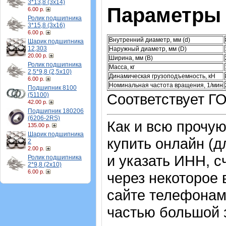
3*13,8 (3х14)
Параметры 
6.00 р.
Ролик подшипника
3*15,8 (3х16)
6.00 р.
Внутренний диаметр, мм (d)
Шарик подшипника
12,303
Наружный диаметр, мм (D)
20.00 р.
Ширина, мм (B)
Ролик подшипника
Масса, кг
2,5*9,8 (2,5х10)
Динамическая грузоподъемность, кН
6.00 р.
Номинальная частота вращения, 1/мин
Подшипник 8100
Соответствует ГО
(51100)
42.00 р.
Подшипник 180206
(6206-2RS)
Как и всю прочу
135.00 р.
Шарик подшипника
купить онлайн (д
2
2.00 р.
и указать ИНН, с
Ролик подшипника
2*9,8 (2х10)
6.00 р.
через некоторое 
сайте телефонам
частью большой з