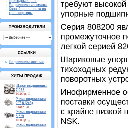
Приводные цепи
требуют высокой 
Подшипниковая смазка
Конвейерная лента на
упорные подшипн
транспортеры
Серия 808200 явл
ПРОИЗВОДИТЕЛИ
промежуточное п
легкой серией 82
ССЫЛКИ
Шариковые упор
Подшипники качения
тихоходных реду
ХИТЫ ПРОДАЖ
поворотных устро
Шарик подшипника
Инофирменное об
7,938
10.00 р.
Ролик подшипника
поставки осущест
2*7,8 (2х8)
6.00 р.
с крайне низкой 
Ролик подшипника
5,5*9
NSK.
10.00 р.
Ролик подшипника