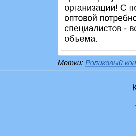
организации! С п
оптовой потребн
специалистов - в
объема.
Метки:
Роликовый кон