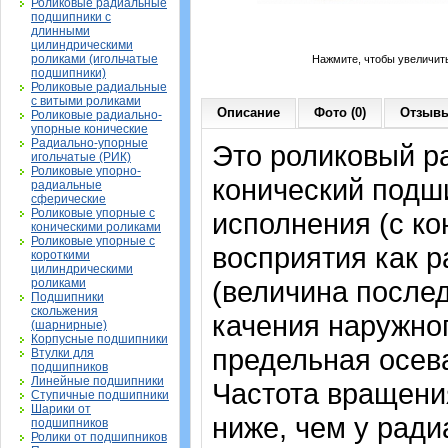
Роликовые радиальные
подшипники с
длинными
цилиндрическими
роликами (игольчатые
Нажмите, чтобы увеличит
подшипники)
Роликовые радиальные
с витыми роликами
Описание
Фото (0)
Отзывы
Роликовые радиально-
упорные конические
Радиально-упорные
Это роликовый р
игольчатые (РИК)
Роликовые упорно-
конический подш
радиальные
сферические
Роликовые упорные с
исполнения (с к
коническими роликами
Роликовые упорные с
восприятия как р
короткими
цилиндрическими
(величина послед
роликами
Подшипники
скольжения
качения наружног
(шарнирные)
Корпусные подшипники
предельная осева
Втулки для
подшипников
Линейные подшипники
Частота вращения
Ступичные подшипники
Шарики от
ниже, чем у рад
подшипников
Ролики от подшипников