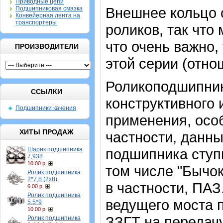
Приводные цепи
Внешнее кольцо 
Подшипниковая смазка
Конвейерная лента на
транспортеры
роликов, так что
что очень важно
ПРОИЗВОДИТЕЛИ
этой серии (отн
Роликоподшипник
ССЫЛКИ
конструктивного
Подшипники качения
применения, осо
ХИТЫ ПРОДАЖ
частности, данны
Шарик подшипника
подшипника ступ
7,938
10.00 р.
том числе "Бычок
Ролик подшипника
2*7,8 (2х8)
в частности, ПА
6.00 р.
Ролик подшипника
ведущего моста п
5,5*9
10.00 р.
ЗЗГТ на передач
Ролик подшипника