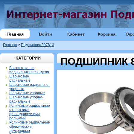
Главная
Войти
Кабинет
Корзина
Оф
Главная
>
Подшипник 807813
КАТЕГОРИИ
ПОДШИПНИК 8
Высокоточные
подшипники шпинделя
Шариковые
радиальные
Шариковые радиально-
упорные
Шариковые упорные
Шариковые упорно-
радиальные
Роликовые радиальные
с короткими
цилиндрическими
роликами
Роликовые радиальные
сферические
двухрядные