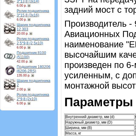
3*13,8 (3х14)
6.00 р.
задний мост с то
Ролик подшипника
3*15,8 (3х16)
6.00 р.
Производитель -
Шарик подшипника
12,303
Авиационных Под
20.00 р.
Ролик подшипника
наименование "Е
2,5*9,8 (2,5х10)
6.00 р.
высочайшим каче
Подшипник 8100
(51100)
42.00 р.
произведен по 6-
Подшипник 180206
(6206-2RS)
усиленным, с до
135.00 р.
Шарик подшипника
монтажной высо
2
2.00 р.
Ролик подшипника
Параметры 
2*9,8 (2х10)
6.00 р.
Внутренний диаметр, мм (d)
Наружный диаметр, мм (D)
Ширина, мм (B)
Масса, кг