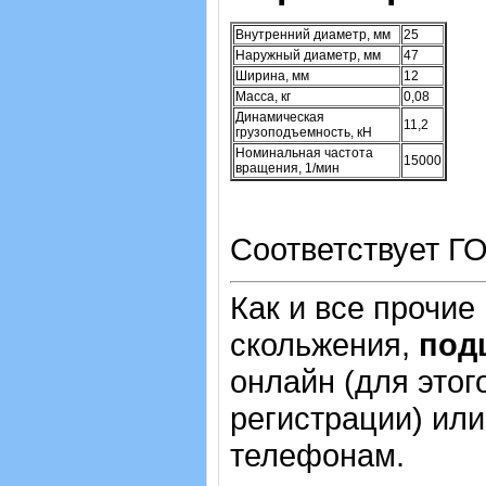
Внутренний диаметр, мм
25
Наружный диаметр, мм
47
Ширина, мм
12
Масса, кг
0,08
Динамическая
11,2
грузоподъемность, кН
Номинальная частота
15000
вращения, 1/мин
Соответствует ГО
Как и все прочие
скольжения,
под
онлайн (для этог
регистрации) или
телефонам.