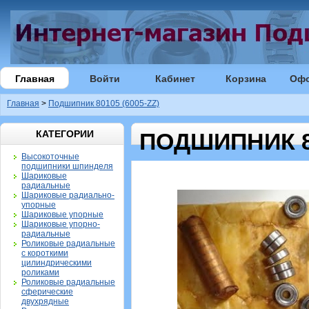
Главная
Войти
Кабинет
Корзина
Оф
Главная
>
Подшипник 80105 (6005-ZZ)
КАТЕГОРИИ
ПОДШИПНИК 80
Высокоточные
подшипники шпинделя
Шариковые
радиальные
Шариковые радиально-
упорные
Шариковые упорные
Шариковые упорно-
радиальные
Роликовые радиальные
с короткими
цилиндрическими
роликами
Роликовые радиальные
сферические
двухрядные