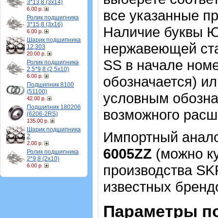
3*13,8 (3х14)
6.00 р.
все указанные пр
Ролик подшипника
3*15,8 (3х16)
Наличие буквы Ю
6.00 р.
Шарик подшипника
нержавеющей ста
12,303
20.00 р.
SS в начале номе
Ролик подшипника
2,5*9,8 (2,5х10)
6.00 р.
обозначается) ил
Подшипник 8100
(51100)
условным обозна
42.00 р.
Подшипник 180206
возможного расш
(6206-2RS)
135.00 р.
Шарик подшипника
Импортный аналог
2
2.00 р.
6005ZZ
(можно ку
Ролик подшипника
2*9,8 (2х10)
производства SK
6.00 р.
известных брендо
Параметры п