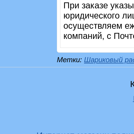
При заказе указ
юридического лиц
осуществляем еж
компаний, с Почт
Метки:
Шариковый ра