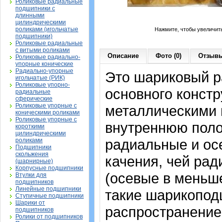
Роликовые радиальные
подшипники с
длинными
цилиндрическими
роликами (игольчатые
Нажмите, чтобы увеличит
подшипники)
Роликовые радиальные
с витыми роликами
Описание
Фото (0)
Отзывы
Роликовые радиально-
упорные конические
Радиально-упорные
Это шариковый 
игольчатые (РИК)
Роликовые упорно-
основного констр
радиальные
сферические
Роликовые упорные с
металлическими 
коническими роликами
Роликовые упорные с
внутреннюю поло
короткими
цилиндрическими
радиальные и осе
роликами
Подшипники
скольжения
качения, чей рад
(шарнирные)
Корпусные подшипники
(осевые в меньш
Втулки для
подшипников
Линейные подшипники
такие шарикопод
Ступичные подшипники
Шарики от
распространение.
подшипников
Ролики от подшипников