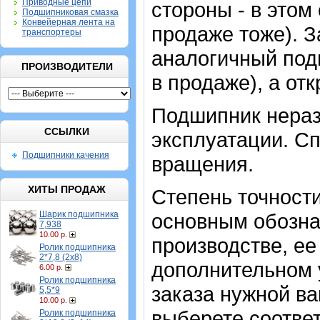
Приводные цепи
стороны - в этом
Подшипниковая смазка
Конвейерная лента на
продаже тоже). 
транспортеры
аналогичный под
ПРОИЗВОДИТЕЛИ
в продаже), а отк
Подшипник нераз
ССЫЛКИ
эксплуатации. Сп
Подшипники качения
вращения.
ХИТЫ ПРОДАЖ
Степень точности
Шарик подшипника
основным обозна
7,938
10.00 р.
производстве, ее
Ролик подшипника
2*7,8 (2х8)
дополнительном 
6.00 р.
Ролик подшипника
заказа нужной в
5,5*9
10.00 р.
выберете соотве
Ролик подшипника