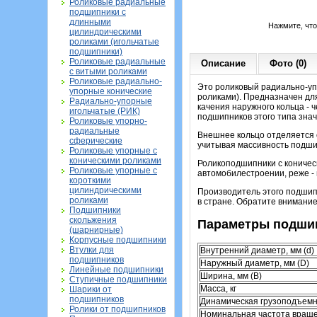
Роликовые радиальные
подшипники с
длинными
Нажмите, чт
цилиндрическими
роликами (игольчатые
подшипники)
Роликовые радиальные
Описание
Фото (0)
с витыми роликами
Роликовые радиально-
Это роликовый радиально-уп
упорные конические
роликами). Предназначен для
Радиально-упорные
качения наружного кольца - 
игольчатые (РИК)
подшипников этого типа зна
Роликовые упорно-
радиальные
Внешнее кольцо отделяется о
сферические
учитывая массивность подши
Роликовые упорные с
коническими роликами
Роликоподшипники с коничес
Роликовые упорные с
автомобилестроении, реже - 
короткими
цилиндрическими
Производитель этого подшипн
роликами
в стране. Обратите внимание
Подшипники
скольжения
Параметры подшип
(шарнирные)
Корпусные подшипники
Втулки для
Внутренний диаметр, мм (d)
подшипников
Наружный диаметр, мм (D)
Линейные подшипники
Ширина, мм (B)
Ступичные подшипники
Масса, кг
Шарики от
подшипников
Динамическая грузоподъемн
Ролики от подшипников
Номинальная частота враще