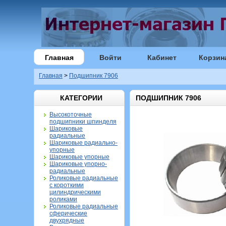
Главная
Войти
Кабинет
Корзин
Главная
>
Подшипник 7906
КАТЕГОРИИ
ПОДШИПНИК 7906
Высокоточные
подшипники шпинделя
Шариковые
радиальные
Шариковые радиально-
упорные
Шариковые упорные
Шариковые упорно-
радиальные
Роликовые радиальные
с короткими
цилиндрическими
роликами
Роликовые радиальные
сферические
двухрядные