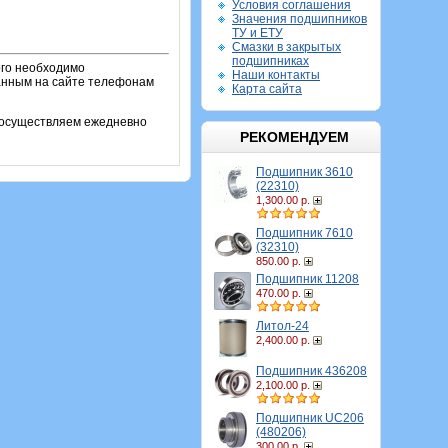
Условия соглашения
Значения подшипников
ТУ и ЕТУ
Смазки в закрытых
подшипниках
ого необходимо
Наши контакты
занным на сайте телефонам
Карта сайта
и осуществляем ежедневно
РЕКОМЕНДУЕМ
Подшипник 3610
(22310)
1,300.00 р.
Подшипник 7610
(32310)
850.00 р.
Подшипник 11208
470.00 р.
Литол-24
2,400.00 р.
Подшипник 436208
2,100.00 р.
Подшипник UC206
(480206)
300.00 р.