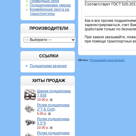
Приводные цепи
Соответствует ГОСТ 520-201
Подшипниковая смазка
Конвейерная лента на
транспортеры
Как и все прочие подшипники
зарегистрироваться, счет Ва
ПРОИЗВОДИТЕЛИ
(работаем только по безнали
При заказе указывайте, пож
при помощи транспортных ком
ССЫЛКИ
Метки:
Роликовый конический
,
Подшипники качения
ХИТЫ ПРОДАЖ
Шарик подшипника
7,938
10.00 р.
Ролик подшипника
2*7,8 (2х8)
6.00 р.
Ролик подшипника
5,5*9
10.00 р.
Ролик подшипника