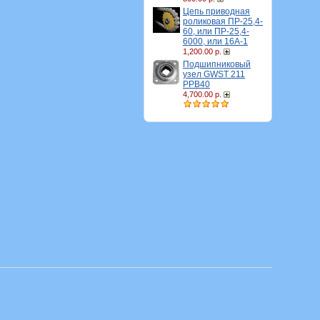
Цепь приводная
роликовая ПР-25,4-
60, или ПР-25,4-
6000, или 16A-1
1,200.00 р.
Подшипниковый
узел GWST 211
PPB40
4,700.00 р.