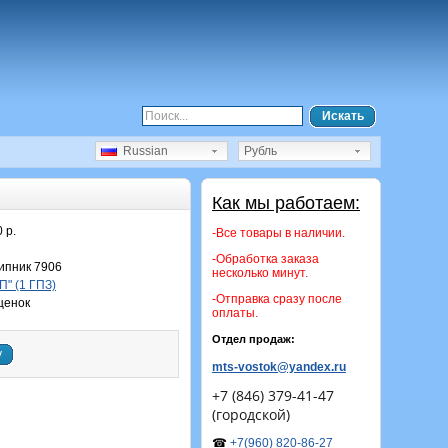
Искать
Russian
Рубль
Как мы работаем:
 р.
-Все товары в наличии.
-Обработка заказа
пник 7906
несколько минут.
П" (1 ГПЗ)
-Отправка сразу после
ценок
оплаты.
Отдел продаж:
у
mts-vostok@yandex.ru
+7 (846) 379-41-47
(городской)
☎
+7(960) 820-86-27