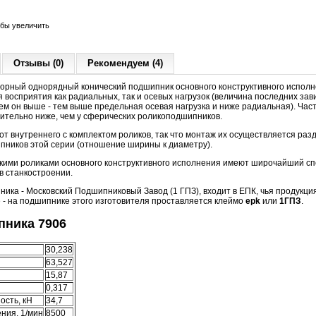
обы увеличить
Отзывы (0)
Рекомендуем (4)
орный однорядный конический подшипник основного конструктивного исполн
 восприятия как радиальных, так и осевых нагрузок (величина последних зави
чем он выше - тем выше предельная осевая нагрузка и ниже радиальная). Час
чительно ниже, чем у сферических роликоподшипников.
т внутреннего с комплектом роликов, так что монтаж их осуществляется разд
пников этой серии (отношение ширины к диаметру).
кими роликами основного конструктивного исполнения имеют широчайший сп
в станкостроении.
ика - Московский Подшипниковый Завод (1 ГПЗ), входит в ЕПК, чья продукци
 - на подшипнике этого изготовителя проставляется клеймо
epk
или
1ГПЗ
.
ника 7906
30,238
63,527
15,87
0,317
ость, кН
34,7
ния, 1/мин
8500