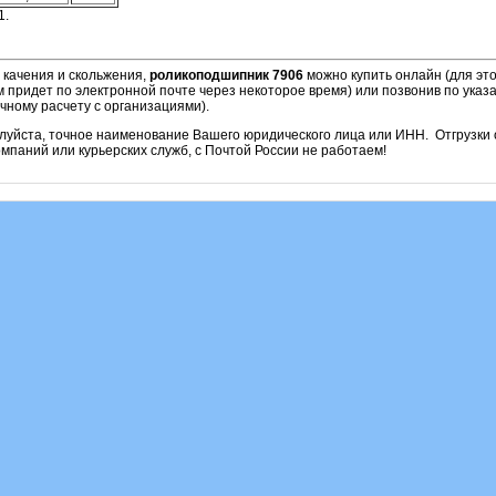
1.
 качения и скольжения,
роликоподшипник 7906
можно купить онлайн (для эт
м придет по электронной почте через некоторое время) или позвонив по ука
чному расчету с организациями).
алуйста, точное наименование Вашего юридического лица или ИНН. Отгрузк
паний или курьерских служб, с Почтой России не работаем!