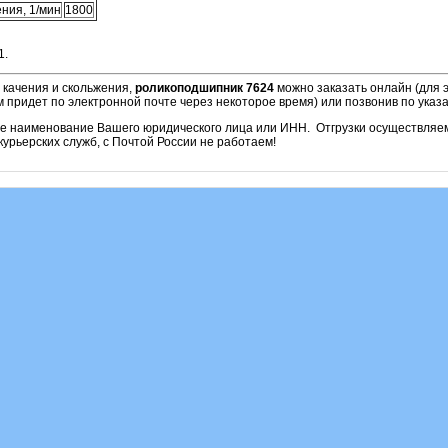
ния, 1/мин
1800
1.
 качения и скольжения,
роликоподшипник 7624
можно заказать онлайн (для 
м придет по электронной почте через некоторое время) или позвонив по ука
ое наименование Вашего юридического лица или ИНН. Отгрузки осуществля
урьерских служб, с Почтой России не работаем!