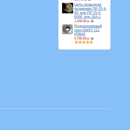
Цепь приводная
роликовая ПР-25,4-
60, или ПР-25,4-
6000, или 16A-1
1,200.00 р.
Подшипниковый
узел GWST 211
PPB40
4,700.00 р.