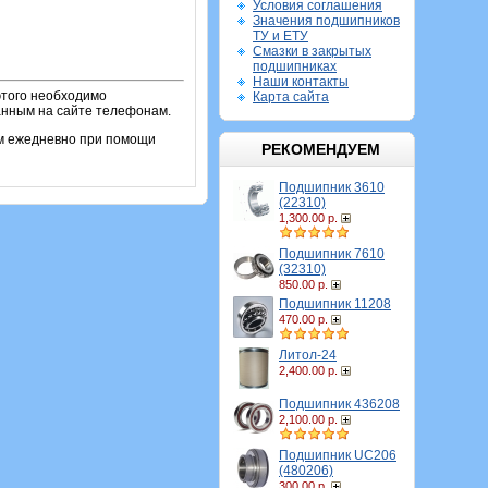
Условия соглашения
Значения подшипников
ТУ и ЕТУ
Смазки в закрытых
подшипниках
Наши контакты
этого необходимо
Карта сайта
занным на сайте телефонам.
ем ежедневно при помощи
РЕКОМЕНДУЕМ
Подшипник 3610
(22310)
1,300.00 р.
Подшипник 7610
(32310)
850.00 р.
Подшипник 11208
470.00 р.
Литол-24
2,400.00 р.
Подшипник 436208
2,100.00 р.
Подшипник UC206
(480206)
300.00 р.