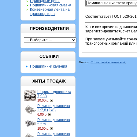
Приводные цепи
Номинальная частота враще
Подшипниковая смазка
Конвейерная лента на
транспортеры
Соответствует ГОСТ 520-201
Как и все прочие подшипники
ПРОИЗВОДИТЕЛИ
зарегистрироваться, счет Ва
При заказе указывайте точн
транспортных компаний или к
ССЫЛКИ
Метки:
Роликовый конический
,
Подшипники качения
ХИТЫ ПРОДАЖ
Шарик подшипника
7,938
10.00 р.
Ролик подшипника
2*7,8 (2х8)
6.00 р.
Ролик подшипника
5,5*9
10.00 р.
Ролик подшипника