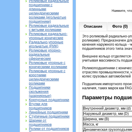
Роликовые радиальные
подшипники с
длинными
Нажмите, чт
цилиндрическими
роликами (игольчатые
подшипники)
Роликовые радиальные
Описание
Фото (0)
с витыми роликами
Роликовые радиально-
Это роликовый радиально-уп
упорные конические
роликами). Предназначен для
Радиально-упорные
качения наружного кольца - 
игольчатые (РИК)
подшипников этого типа зна
Роликовые упорно-
радиальные
Внешнее кольцо отделяется о
сферические
учитывая массивность подши
Роликовые упорные с
коническими роликами
Роликоподшипники с коничес
Роликовые упорные с
отраслях промышленности, не
короткими
колес грузовых автомобилей 
цилиндрическими
роликами
Подшипник импортного произ
Подшипники
наличия, таких марок как FAG,
скольжения
(шарнирные)
Параметры подшип
Корпусные подшипники
Втулки для
подшипников
Внутренний диаметр, мм (d)
Линейные подшипники
Наружный диаметр, мм (D)
Ступичные подшипники
Ширина, мм (B)
Шарики от
Масса, кг
подшипников
Ролики от подшипников
Динамическая грузоподъемн