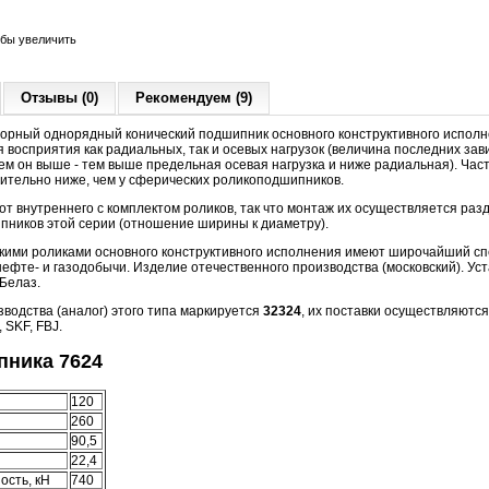
обы увеличить
Отзывы (0)
Рекомендуем (9)
орный однорядный конический подшипник основного конструктивного исполн
 восприятия как радиальных, так и осевых нагрузок (величина последних зави
чем он выше - тем выше предельная осевая нагрузка и ниже радиальная). Час
чительно ниже, чем у сферических роликоподшипников.
т внутреннего с комплектом роликов, так что монтаж их осуществляется разд
пников этой серии (отношение ширины к диаметру).
кими роликами основного конструктивного исполнения имеют широчайший сп
фте- и газодобычи. Изделие отечественного производства (московский). Уст
Белаз.
водства (аналог) этого типа маркируется
32324
, их поставки осуществляются
 SKF, FBJ.
ника 7624
120
260
90,5
22,4
ость, кН
740