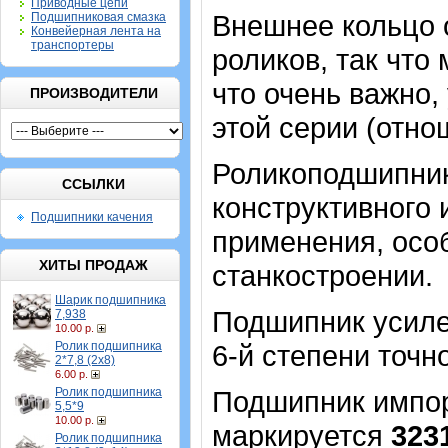
Приводные цепи
Внешнее кольцо 
Подшипниковая смазка
Конвейерная лента на
транспортеры
роликов, так что
что очень важно
ПРОИЗВОДИТЕЛИ
этой серии (отн
Роликоподшипник
ССЫЛКИ
конструктивного
Подшипники качения
применения, особ
ХИТЫ ПРОДАЖ
станкостроении.
Шарик подшипника
Подшипник усиле
7,938
10.00 р.
Ролик подшипника
6-й степени точн
2*7,8 (2х8)
6.00 р.
Ролик подшипника
Подшипник импор
5,5*9
10.00 р.
маркируется
323
Ролик подшипника