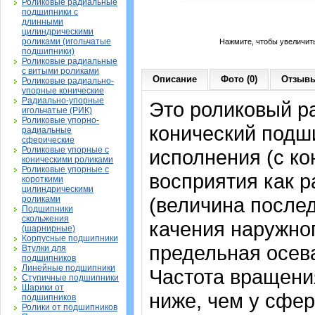
Роликовые радиальные
подшипники с
длинными
цилиндрическими
роликами (игольчатые
Нажмите, чтобы увеличит
подшипники)
Роликовые радиальные
с витыми роликами
Описание
Фото (0)
Отзывы
Роликовые радиально-
упорные конические
Радиально-упорные
Это роликовый р
игольчатые (РИК)
Роликовые упорно-
конический подш
радиальные
сферические
Роликовые упорные с
исполнения (с к
коническими роликами
Роликовые упорные с
восприятия как р
короткими
цилиндрическими
(величина послед
роликами
Подшипники
скольжения
качения наружног
(шарнирные)
Корпусные подшипники
предельная осева
Втулки для
подшипников
Линейные подшипники
Частота вращения
Ступичные подшипники
Шарики от
ниже, чем у сфе
подшипников
Ролики от подшипников