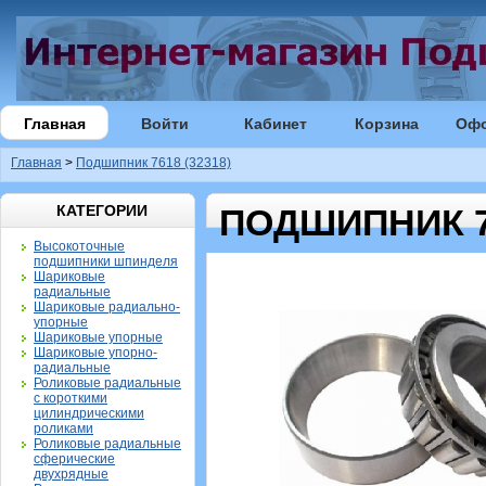
Главная
Войти
Кабинет
Корзина
Оф
Главная
>
Подшипник 7618 (32318)
КАТЕГОРИИ
ПОДШИПНИК 76
Высокоточные
подшипники шпинделя
Шариковые
радиальные
Шариковые радиально-
упорные
Шариковые упорные
Шариковые упорно-
радиальные
Роликовые радиальные
с короткими
цилиндрическими
роликами
Роликовые радиальные
сферические
двухрядные