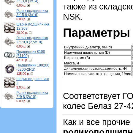
3*13,8 (3х14)
также из складск
6.00 р.
Ролик подшипника
NSK.
3*15,8 (3х16)
6.00 р.
Шарик подшипника
Параметры 
12,303
20.00 р.
Ролик подшипника
2,5*9,8 (2,5х10)
6.00 р.
Внутренний диаметр, мм (d)
Подшипник 8100
Наружный диаметр, мм (D)
(51100)
Ширина, мм (B)
42.00 р.
Масса, кг
Подшипник 180206
Динамическая грузоподъемность, кН
(6206-2RS)
Номинальная частота вращения, 1/мин
135.00 р.
Шарик подшипника
2
2.00 р.
Ролик подшипника
Соответствует Г
2*9,8 (2х10)
6.00 р.
колес Белаз 27-42
Как и все прочие
роликоподшипн