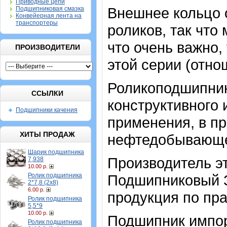
Приводные цепи
Внешнее кольцо 
Подшипниковая смазка
Конвейерная лента на
транспортеры
роликов, так что
что очень важно
ПРОИЗВОДИТЕЛИ
этой серии (отн
Роликоподшипник
ССЫЛКИ
конструктивного
Подшипники качения
применения, в п
ХИТЫ ПРОДАЖ
нефтедобывающем
Шарик подшипника
Производитель э
7,938
10.00 р.
Ролик подшипника
Подшипниковый З
2*7,8 (2х8)
6.00 р.
продукция по пра
Ролик подшипника
5,5*9
10.00 р.
Подшипник импор
Ролик подшипника