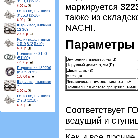
3*13,8 (3х14)
маркируется
322
6.00 р.
Ролик подшипника
также из складск
3*15,8 (3х16)
6.00 р.
NACHI.
Шарик подшипника
12,303
20.00 р.
Ролик подшипника
Параметры 
2,5*9,8 (2,5х10)
6.00 р.
Подшипник 8100
(51100)
Внутренний диаметр, мм (d)
42.00 р.
Наружный диаметр, мм (D)
Подшипник 180206
Ширина, мм (B)
(6206-2RS)
Масса, кг
135.00 р.
Динамическая грузоподъемность, кН
Шарик подшипника
2
Номинальная частота вращения, 1/мин
2.00 р.
Ролик подшипника
2*9,8 (2х10)
6.00 р.
Соответствует Г
ведущий и ступиц
Как и все прочие