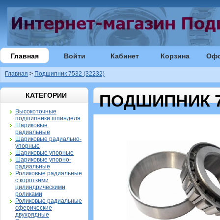
Главная
Войти
Кабинет
Корзина
Оф
Главная
>
Подшипник 7532 (32232)
КАТЕГОРИИ
ПОДШИПНИК 75
Высокоточные
подшипники шпинделя
Шариковые
радиальные
Шариковые радиально-
упорные
Шариковые упорные
Шариковые упорно-
радиальные
Роликовые радиальные
с короткими
цилиндрическими
роликами
Роликовые радиальные
сферические
двухрядные