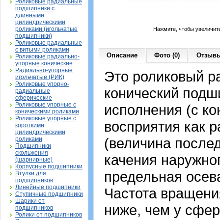
Роликовые радиальные
подшипники с
длинными
цилиндрическими
роликами (игольчатые
Нажмите, чтобы увеличит
подшипники)
Роликовые радиальные
с витыми роликами
Описание
Фото (0)
Отзывы
Роликовые радиально-
упорные конические
Радиально-упорные
Это роликовый р
игольчатые (РИК)
Роликовые упорно-
конический подш
радиальные
сферические
Роликовые упорные с
исполнения (с к
коническими роликами
Роликовые упорные с
восприятия как р
короткими
цилиндрическими
(величина послед
роликами
Подшипники
скольжения
качения наружног
(шарнирные)
Корпусные подшипники
предельная осева
Втулки для
подшипников
Линейные подшипники
Частота вращения
Ступичные подшипники
Шарики от
ниже, чем у сфе
подшипников
Ролики от подшипников