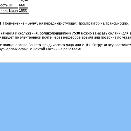
ость, кН
660
ния, 1/мин
1800
1. Применение - БелАЗ на переднюю ступицу; Промтрактор на трансмиссию.
 качения и скольжения,
роликоподшипник 7530
можно заказать онлайн (для 
м придет по электронной почте через некоторое время) или позвонив по ука
ое наименование Вашего юридического лица или ИНН. Отгрузки осуществля
урьерских служб, с Почтой России не работаем!