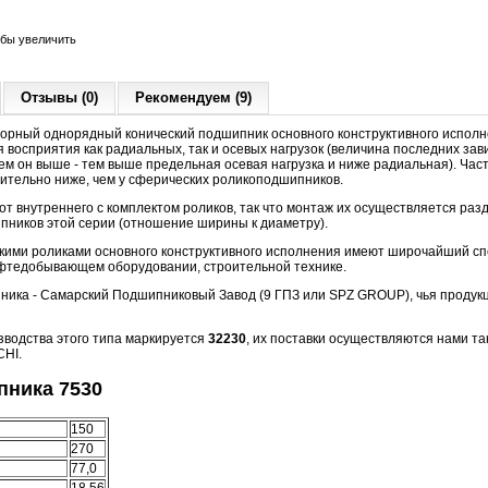
обы увеличить
Отзывы (0)
Рекомендуем (9)
орный однорядный конический подшипник основного конструктивного исполн
 восприятия как радиальных, так и осевых нагрузок (величина последних зави
чем он выше - тем выше предельная осевая нагрузка и ниже радиальная). Час
чительно ниже, чем у сферических роликоподшипников.
т внутреннего с комплектом роликов, так что монтаж их осуществляется разд
пников этой серии (отношение ширины к диаметру).
кими роликами основного конструктивного исполнения имеют широчайший сп
фтедобывающем оборудовании, строительной технике.
ника - Самарский Подшипниковый Завод (9 ГПЗ или SPZ GROUP), чья продукц
водства этого типа маркируется
32230
, их поставки осуществляются нами та
CHI.
ника 7530
150
270
77,0
18,56