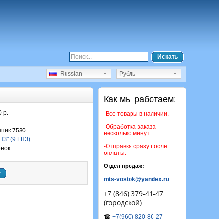
Искать
Russian
Рубль
Как мы работаем:
0 р.
-Все товары в наличии.
-Обработка заказа
ник 7530
несколько минут.
З" (9 ГПЗ)
-Отправка сразу после
енок
оплаты.
Отдел продаж:
у
mts-vostok@yandex.ru
+7 (846) 379-41-47
(городской)
☎
+7(960) 820-86-27