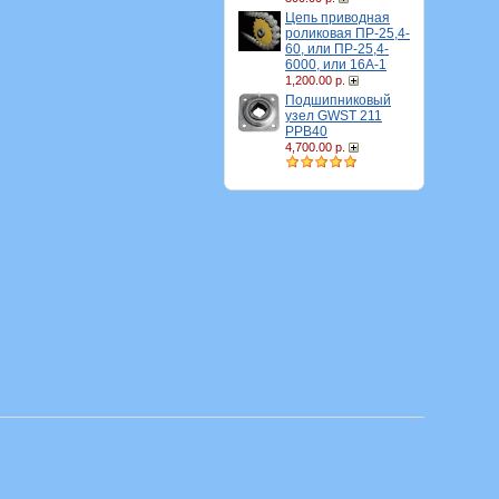
Цепь приводная
роликовая ПР-25,4-
60, или ПР-25,4-
6000, или 16A-1
1,200.00 р.
Подшипниковый
узел GWST 211
PPB40
4,700.00 р.