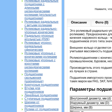
Роликовые радиальные
подшипники с
длинными
Нажмите, чт
цилиндрическими
роликами (игольчатые
подшипники)
Роликовые радиальные
Описание
Фото (0)
с витыми роликами
Роликовые радиально-
Это роликовый радиально-уп
упорные конические
роликами). Предназначен для
Радиально-упорные
качения наружного кольца - 
игольчатые (РИК)
подшипников этого типа зна
Роликовые упорно-
радиальные
Внешнее кольцо отделяется о
сферические
учитывая массивность подши
Роликовые упорные с
коническими роликами
Роликоподшипники с коничес
Роликовые упорные с
промышленном, буровом, не
короткими
цилиндрическими
Производитель этого подшип
роликами
из лучших в стране.
Подшипники
скольжения
Подшипник импортного произ
(шарнирные)
таких марок как FAG, SKF, NA
Корпусные подшипники
Втулки для
Параметры подшип
подшипников
Линейные подшипники
Внутренний диаметр, мм (d)
Ступичные подшипники
Шарики от
Наружный диаметр, мм (D)
подшипников
Ширина, мм (B)
Ролики от подшипников
Масса, кг