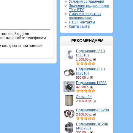
Условия соглашения
Значения подшипников
ТУ и ЕТУ
Смазки в закрытых
подшипниках
Наши контакты
Карта сайта
этого необходимо
занным на сайте телефонам.
РЕКОМЕНДУЕМ
ем ежедневно при помощи
Подшипник 3610
(22310)
1,300.00 р.
Подшипник 7610
(32310)
850.00 р.
Подшипник 11208
470.00 р.
Литол-24
2,400.00 р.
Подшипник 436208
2,100.00 р.
Подшипник UC206
(480206)
300.00 р.