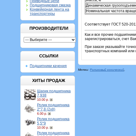
Приводные цепи
Подшипниковая смазка
Динамическая грузоподъемн
Конвейерная лента на
Номинальная частота враще
транспортеры
Соответствует ГОСТ 520-201
ПРОИЗВОДИТЕЛИ
Как и все прочие подшипники
зарегистрироваться, счет Ва
При заказе указывайте точн
транспортных компаний или к
ССЫЛКИ
Подшипники качения
Метки:
Роликовый конический
,
ХИТЫ ПРОДАЖ
Шарик подшипника
7,938
10.00 р.
Ролик подшипника
2*7,8 (2х8)
6.00 р.
Ролик подшипника
5,5*9
10.00 р.
Ролик подшипника