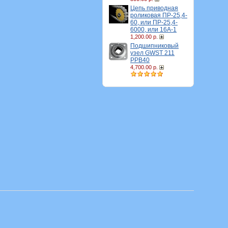
Цепь приводная
роликовая ПР-25,4-
60, или ПР-25,4-
6000, или 16A-1
1,200.00 р.
Подшипниковый
узел GWST 211
PPB40
4,700.00 р.