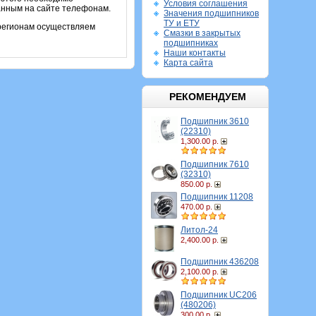
Условия соглашения
занным на сайте телефонам.
Значения подшипников
ТУ и ЕТУ
 регионам осуществляем
Смазки в закрытых
подшипниках
Наши контакты
Карта сайта
РЕКОМЕНДУЕМ
Подшипник 3610
(22310)
1,300.00 р.
Подшипник 7610
(32310)
850.00 р.
Подшипник 11208
470.00 р.
Литол-24
2,400.00 р.
Подшипник 436208
2,100.00 р.
Подшипник UC206
(480206)
300.00 р.