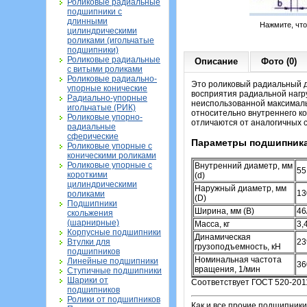
Роликовые радиальные
подшипники с
длинными
Нажмите, чт
цилиндрическими
роликами (игольчатые
подшипники)
Роликовые радиальные
Описание
Фото (0)
с витыми роликами
Роликовые радиально-
Это роликовый радиальный д
упорные конические
восприятия радиальной нагру
Радиально-упорные
неиспользованной максималь
игольчатые (РИК)
относительно внутреннего кол
Роликовые упорно-
отличаются от аналогичных с
радиальные
сферические
Параметры подшипника
Роликовые упорные с
коническими роликами
Роликовые упорные с
Внутренний диаметр, мм
55
короткими
(d)
цилиндрическими
Наружный диаметр, мм
13
роликами
(D)
Подшипники
Ширина, мм (B)
46
скольжения
(шарнирные)
Масса, кг
3,
Корпусные подшипники
Динамическая
Втулки для
23
грузоподъемность, кН
подшипников
Номинальная частота
Линейные подшипники
36
вращения, 1/мин
Ступичные подшипники
Шарики от
Соответствует ГОСТ 520-201
подшипников
Ролики от подшипников
Как и все прочие подшипники