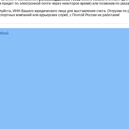
м придет по электронной почте через некоторое время) или позвонив по ука
алуйста, ИНН Вашего юридического лица для выставления счета. Отгрузки по
портных компаний или курьерских служб, с Почтой России не работаем!
рядный
,