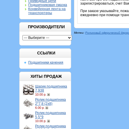
Приводные цепи
зарегистрироваться, счет Ва
Подшипниковая смазка
Конвейерная лента на
При заказе указывайте, пож
транспортеры
ежедневно при помощи транс
ПРОИЗВОДИТЕЛИ
Метки:
Роликовый сферический двух
ССЫЛКИ
Подшипники качения
ХИТЫ ПРОДАЖ
Шарик подшипника
7,938
10.00 р.
Ролик подшипника
2*7,8 (2х8)
6.00 р.
Ролик подшипника
5,5*9
10.00 р.
Ролик подшипника