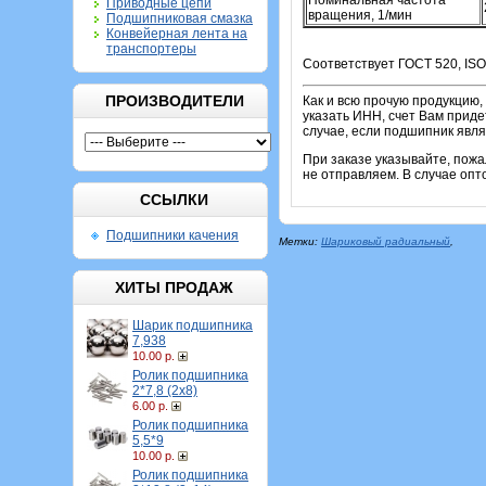
Номинальная частота
Приводные цепи
вращения, 1/мин
Подшипниковая смазка
Конвейерная лента на
транспортеры
Соответствует ГОСТ 520, ISO
ПРОИЗВОДИТЕЛИ
Как и всю прочую продукцию,
указать ИНН, счет Вам приде
случае, если подшипник явля
При заказе указывайте, пож
не отправляем. В случае опт
ССЫЛКИ
Подшипники качения
Метки:
Шариковый радиальный
,
ХИТЫ ПРОДАЖ
Шарик подшипника
7,938
10.00 р.
Ролик подшипника
2*7,8 (2х8)
6.00 р.
Ролик подшипника
5,5*9
10.00 р.
Ролик подшипника