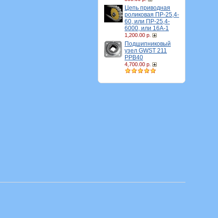
Цепь приводная
роликовая ПР-25,4-
60, или ПР-25,4-
6000, или 16A-1
1,200.00 р.
Подшипниковый
узел GWST 211
PPB40
4,700.00 р.