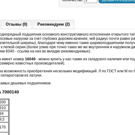
Количество:
Добавить в корзин
Отзывы (0)
Рекомендуем (2)
днорядный подшипник основного конструктивного исполнения открытого тип
севые нагрузки за счет глубоких дорожек качения, чей радиус почти равен 
начительной ширины), благодаря чему именно такие шарикоподшипники полу
к легкой серии (более узкие при точно таких же же внутреннем и наружном д
и 6040 - ссылка на них во вкладке рекомендуемые).
а имеет номер
16040
- можно купить у нас также из складского наличия или по
всемирно известных производителей).
на возможность приобретения нескольких модификаций. Л по ГОСТ или M по I
сепаратором из латуни.
 самых дешевых подшипников.
 7000140
200
310
34
9,5
170