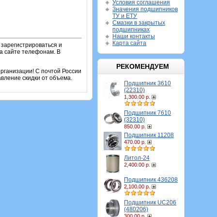
Условия соглашения
Значения подшипников
ТУ и ЕТУ
Смазки в закрытых
подшипниках
Наши контакты
Карта сайта
 зарегистрироваться и
на сайте телефонам. В
РЕКОМЕНДУЕМ
рганизации! С почтой России
вление скидки от объема.
Подшипник 3610
(22310)
1,300.00 р.
Подшипник 7610
(32310)
850.00 р.
Подшипник 11208
470.00 р.
Литол-24
2,400.00 р.
Подшипник 436208
2,100.00 р.
Подшипник UC206
(480206)
300.00 р.