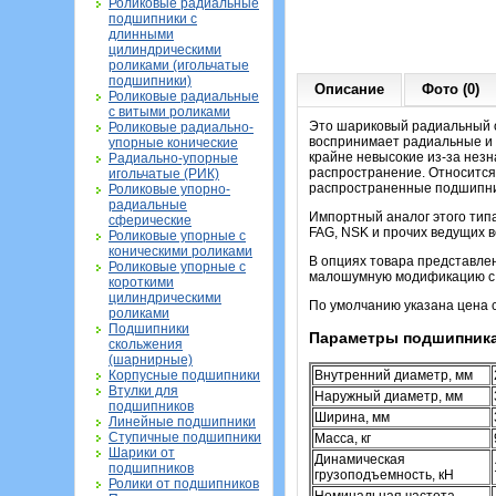
Роликовые радиальные
подшипники с
длинными
цилиндрическими
роликами (игольчатые
подшипники)
Описание
Фото (0)
Роликовые радиальные
с витыми роликами
Это шариковый радиальный о
Роликовые радиально-
воспринимает радиальные и о
упорные конические
крайне невысокие из-за нез
Радиально-упорные
распространение. Относится 
игольчатые (РИК)
распространенные подшипник
Роликовые упорно-
радиальные
Импортный аналог этого тип
сферические
FAG, NSK и прочих ведущих 
Роликовые упорные с
коническими роликами
В опциях товара представле
Роликовые упорные с
малошумную модификацию с 
короткими
цилиндрическими
По умолчанию указана цена
роликами
Подшипники
Параметры подшипника
скольжения
(шарнирные)
Корпусные подшипники
Внутренний диаметр, мм
Втулки для
Наружный диаметр, мм
подшипников
Ширина, мм
Линейные подшипники
Ступичные подшипники
Масса, кг
Шарики от
Динамическая
подшипников
грузоподъемность, кН
Ролики от подшипников