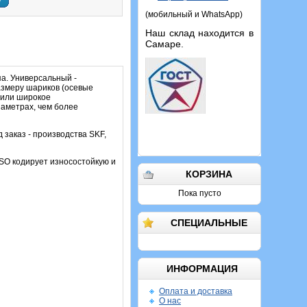
у
(мобильный и WhatsApp)
Наш склад находится в
Самаре.
а. Универсальный -
размеру шариков (осевые
чили широкое
иаметрах, чем более
д заказ - производства SKF,
SO кодирует износостойкую и
КОРЗИНА
Пока пусто
СПЕЦИАЛЬНЫЕ
ИНФОРМАЦИЯ
Оплата и доставка
О нас