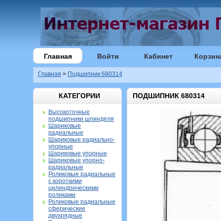
Главная
Войти
Кабинет
Корзин
Главная
>
Подшипник 680314
КАТЕГОРИИ
ПОДШИПНИК 680314
Высокоточные
подшипники шпинделя
Шариковые
радиальные
Шариковые радиально-
упорные
Шариковые упорные
Шариковые упорно-
радиальные
Роликовые радиальные
с короткими
цилиндрическими
роликами
Роликовые радиальные
сферические
двухрядные