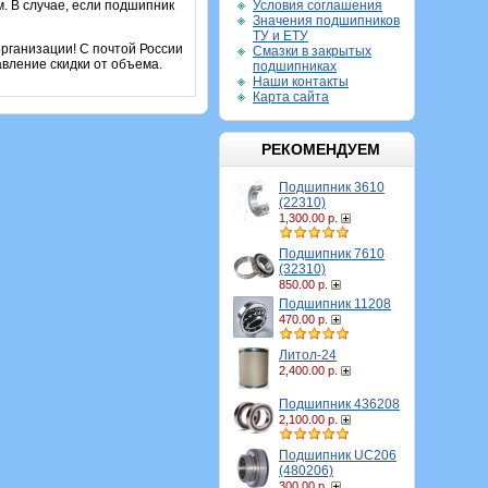
. В случае, если подшипник
Условия соглашения
Значения подшипников
ТУ и ЕТУ
рганизации! С почтой России
Смазки в закрытых
вление скидки от объема.
подшипниках
Наши контакты
Карта сайта
РЕКОМЕНДУЕМ
Подшипник 3610
(22310)
1,300.00 р.
Подшипник 7610
(32310)
850.00 р.
Подшипник 11208
470.00 р.
Литол-24
2,400.00 р.
Подшипник 436208
2,100.00 р.
Подшипник UC206
(480206)
300.00 р.