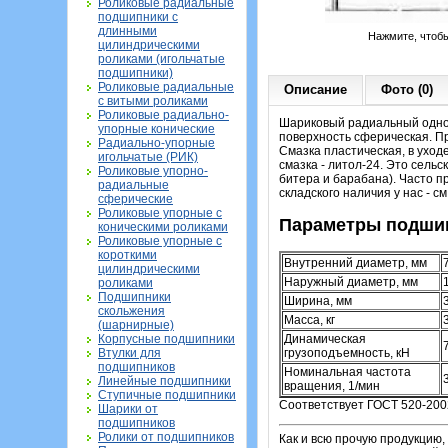
Роликовые радиальные
подшипники с
длинными
Нажмите, чтоб
цилиндрическими
роликами (игольчатые
подшипники)
Роликовые радиальные
Описание
Фото (0)
с витыми роликами
Роликовые радиально-
Шариковый радиальный однор
упорные конические
поверхность сферическая. Пр
Радиально-упорные
Смазка пластическая, в ухо
игольчатые (РИК)
смазка - литол-24. Это сель
Роликовые упорно-
битера и барабана). Часто п
радиальные
складского наличия у нас - с
сферические
Роликовые упорные с
Параметры подшип
коническими роликами
Роликовые упорные с
короткими
Внутренний диаметр, мм
цилиндрическими
Наружный диаметр, мм
роликами
Подшипники
Ширина, мм
скольжения
Масса, кг
(шарнирные)
Динамическая
Корпусные подшипники
грузоподъемность, кН
Втулки для
подшипников
Номинальная частота
Линейные подшипники
вращения, 1/мин
Ступичные подшипники
Соответствует ГОСТ 520-200
Шарики от
подшипников
Ролики от подшипников
Как и всю прочую продукцию,