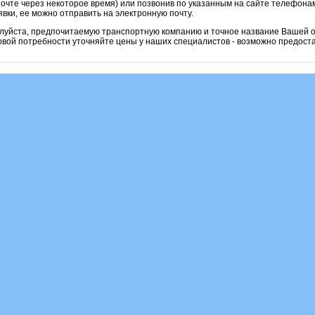
очте через некоторое время) или позвонив по указанным на сайте телефонам
вки, ее можно отправить на электронную почту.
алуйста, предпочитаемую транспортную компанию и точное название Вашей о
овой потребности уточняйте цены у наших специалистов - возможно предоста