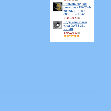
Цепь приводная
роликовая ПР-25,4-
60, или ПР-25,4-
6000, или 16A-1
1,200.00 р.
Подшипниковый
узел GWST 211
PPB40
4,700.00 р.