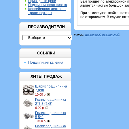
Приводные цепи
Вам придет по электронной п
Подшипниковая смазка
является частью большой зая
Конвейерная лента на
При заказе указывайте, пож
транспортеры
не отправляем. В случае опт
ПРОИЗВОДИТЕЛИ
Метки:
Шариковый радиальный
,
ССЫЛКИ
Подшипники качения
ХИТЫ ПРОДАЖ
Шарик подшипника
7,938
10.00 р.
Ролик подшипника
2*7,8 (2х8)
6.00 р.
Ролик подшипника
5,5*9
10.00 р.
Ролик подшипника