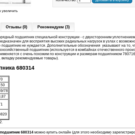
Количество:
Добавить в корзину
ы увеличить
Отзывы (0)
Рекомендуем (3)
ядный подшипник специальной конструкции - с двухсторонним уплотнением 
едназначен для восприятия высоких радиальных нагрузок в узлах с возможн
де подшипник не нуждается. Дополнительные обозначения указывают на то, 
скохозяйственный подшипник (используется в комбайнах отечественного прои
рименяется с очень похожим по конструкции и размерам подшипником 780716 
м. вкладку рекомендуемые товары).
ника 680314
70
150
39/78
3,87
71
3820
2.
подшипник 680314
можно купить онлайн (для этого необходимо зарегистриро