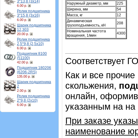
3*13,8 (3х14)
Наружный диаметр, мм
225
6.00 р.
Ширина, мм
54
Ролик подшипника
Масса, кг
12
3*15,8 (3х16)
6.00 р.
Динамическая
208
Шарик подшипника
грузоподъемность, кН
12,303
Номинальная частота
4300
20.00 р.
вращения, 1/мин
Ролик подшипника
2,5*9,8 (2,5х10)
6.00 р.
Подшипник 8100
(51100)
Соответствует ГО
42.00 р.
Подшипник 180206
(6206-2RS)
Как и все прочие
135.00 р.
Шарик подшипника
скольжения,
под
2
2.00 р.
онлайн, оформив 
Ролик подшипника
2*9,8 (2х10)
указанным на на
6.00 р.
При заказе указы
наименование юр