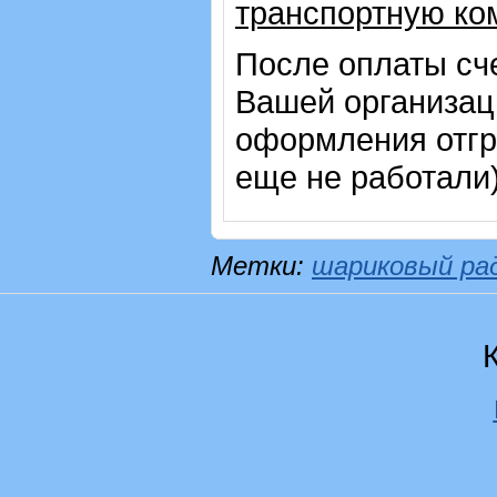
транспортную ко
После оплаты сч
Вашей организац
оформления отгр
еще не работали)
Метки:
шариковый ра