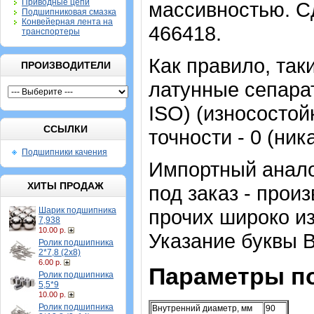
Приводные цепи
массивностью. С
Подшипниковая смазка
Конвейерная лента на
466418.
транспортеры
Как правило, та
ПРОИЗВОДИТЕЛИ
латунные сепара
ISO) (износостой
ССЫЛКИ
точности - 0 (ник
Подшипники качения
Импортный анал
ХИТЫ ПРОДАЖ
под заказ - прои
Шарик подшипника
прочих широко из
7,938
10.00 р.
Указание буквы B
Ролик подшипника
2*7,8 (2х8)
6.00 р.
Параметры п
Ролик подшипника
5,5*9
10.00 р.
Ролик подшипника
Внутренний диаметр, мм
90