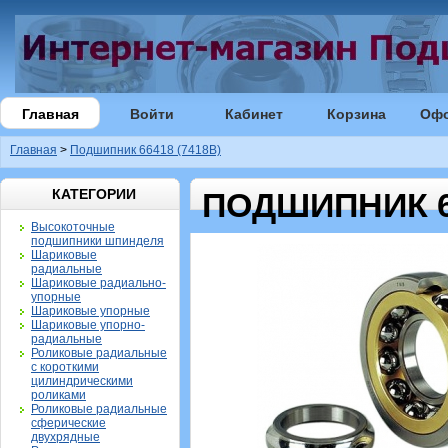
Главная
Войти
Кабинет
Корзина
Оф
Главная
>
Подшипник 66418 (7418B)
КАТЕГОРИИ
ПОДШИПНИК 66
Высокоточные
подшипники шпинделя
Шариковые
радиальные
Шариковые радиально-
упорные
Шариковые упорные
Шариковые упорно-
радиальные
Роликовые радиальные
с короткими
цилиндрическими
роликами
Роликовые радиальные
сферические
двухрядные