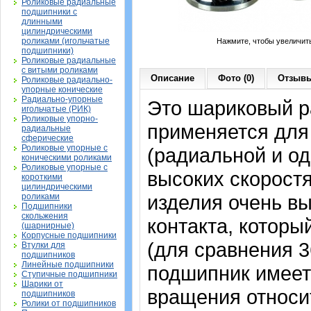
Роликовые радиальные
подшипники с
длинными
цилиндрическими
роликами (игольчатые
Нажмите, чтобы увеличит
подшипники)
Роликовые радиальные
с витыми роликами
Описание
Фото (0)
Отзывы
Роликовые радиально-
упорные конические
Радиально-упорные
Это шариковый р
игольчатые (РИК)
Роликовые упорно-
применяется для
радиальные
сферические
Роликовые упорные с
(радиальной и од
коническими роликами
Роликовые упорные с
высоких скорост
короткими
цилиндрическими
изделия очень вы
роликами
Подшипники
скольжения
контакта, которы
(шарнирные)
Корпусные подшипники
(для сравнения 36
Втулки для
подшипников
Линейные подшипники
подшипник имеет
Ступичные подшипники
Шарики от
вращения относит
подшипников
Ролики от подшипников