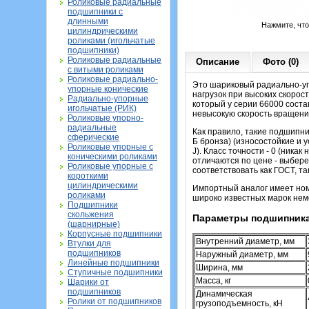
Роликовые радиальные
подшипники с
длинными
Нажмите, чт
цилиндрическими
роликами (игольчатые
подшипники)
Роликовые радиальные
Описание
Фото (0)
с витыми роликами
Роликовые радиально-
Это шариковый радиально-уп
упорные конические
нагрузок при высоких скорос
Радиально-упорные
который у серии 66000 состав
игольчатые (РИК)
невысокую скорость вращени
Роликовые упорно-
радиальные
Как правило, такие подшипн
сферические
Б бронза) (износостойкие и 
Роликовые упорные с
J). Класс точности - 0 (ника
коническими роликами
отличаются по цене - выбере
Роликовые упорные с
соответствовать как ГОСТ, т
короткими
цилиндрическими
Импортный аналог имеет но
роликами
широко известных марок неме
Подшипники
скольжения
Параметры подшипника
(шарнирные)
Корпусные подшипники
Внутренний диаметр, мм
Втулки для
подшипников
Наружный диаметр, мм
Линейные подшипники
Ширина, мм
Ступичные подшипники
Масса, кг
Шарики от
подшипников
Динамическая
Ролики от подшипников
грузоподъемность, кН