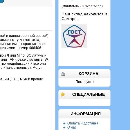
у
(мобильный и WhatsApp)
Наш склад находится в
Самаре.
ой и односторонней осевой)
висит от угла контакта,
одшипник имеет сравнительно
ник имеет номер 466406.
ой Л или M по ISO латунь и
или TVP), реже стальные (W,
ество модификаций и все они
е и качественные). Могут
КОРЗИНА
ва SKF, FAG, NSK и прочих
Пока пусто
СПЕЦИАЛЬНЫЕ
ИНФОРМАЦИЯ
Оплата и доставка
О нас