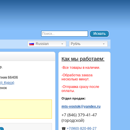
Искать
Russian
Рубль
Как мы работаем:
р.
-Все товары в наличии.
-Обработка заказа
ник 66406
несколько минут.
(г. Курск)
-Отправка сразу после
енок
оплаты.
Отдел продаж:
mts-vostok@yandex.ru
+7 (846) 379-41-47
(городской)
☎
+7(960) 820-86-27