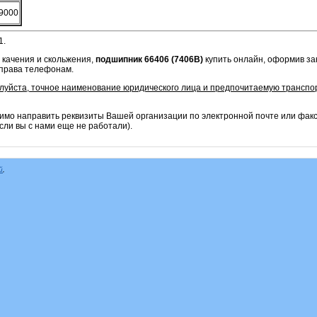
9000
1.
 качения и скольжения,
подшипник 66406 (7406B)
купить онлайн, оформив зак
справа телефонам.
алуйста, точное наименование юридического лица и предпочитаемую транспо
имо направить реквизиты Вашей организации по электронной почте или фак
сли вы с нами еще не работали).
й
,