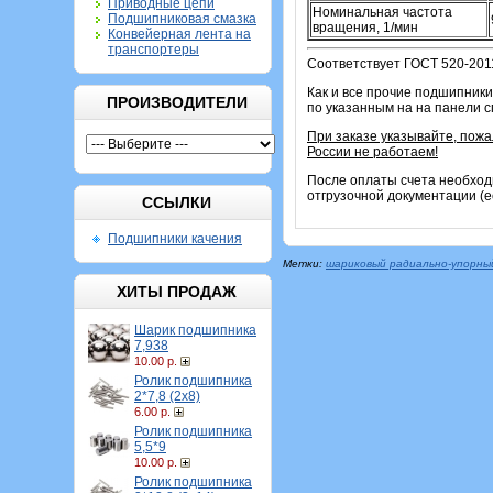
Приводные цепи
Номинальная частота
Подшипниковая смазка
вращения, 1/мин
Конвейерная лента на
транспортеры
Соответствует ГОСТ 520-201
Как и все прочие подшипники
ПРОИЗВОДИТЕЛИ
по указанным на на панели 
При заказе указывайте, пож
России не работаем!
После оплаты счета необход
отгрузочной документации (е
ССЫЛКИ
Подшипники качения
Метки:
шариковый радиально-упорны
ХИТЫ ПРОДАЖ
Шарик подшипника
7,938
10.00 р.
Ролик подшипника
2*7,8 (2х8)
6.00 р.
Ролик подшипника
5,5*9
10.00 р.
Ролик подшипника