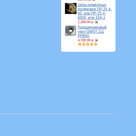
Цепь приводная
роликовая ПР-25,4-
60, или ПР-25,4-
6000, или 16A-1
1,200.00 р.
Подшипниковый
узел GWST 211
PPB40
4,700.00 р.