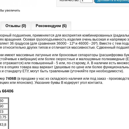
Количество:
Добавить в корзин
обы увеличить
Отзывы (0)
Рекомендуем (6)
орный подшипник, применяется для восприятия комбинированных (радиальн
тях вращения. Осевая грузоподъемность изделия очень высокая и напрямую за
ляет 36 градусов (для сравнения 36000 - 12º и 46000 - 26º). Вместе с тем п
я относительно других типов и отличается массивностью. Сдвоенный подшип
ики имеют массивные латунные или бронзовые сепараторы (расшифровка букв
устойчивые к вибрации) или более скоростные и малошумные полиамидные (Е 
к не отражается) или повышенный - 5 или, по-старому, А. В наличии есть множ
те в опциях товара ваш вариант (дешевые по цене или более функциональны
ак и стандарту ЕТУ, могут быть травлеными (уточняйте при необходимости).
мер
7406B
(в продаже у нас из складского наличия или под заказ - производст
цких или японских). Указание буквы B кодирует угол контакта.
 66406
30
90
23
0,75
43,8