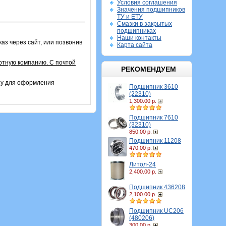
Условия соглашения
Значения подшипников
ТУ и ЕТУ
Смазки в закрытых
подшипниках
Наши контакты
аз через сайт, или позвонив
Карта сайта
ртную компанию. С почтой
РЕКОМЕНДУЕМ
су для оформления
Подшипник 3610
(22310)
1,300.00 р.
Подшипник 7610
(32310)
850.00 р.
Подшипник 11208
470.00 р.
Литол-24
2,400.00 р.
Подшипник 436208
2,100.00 р.
Подшипник UC206
(480206)
300.00 р.