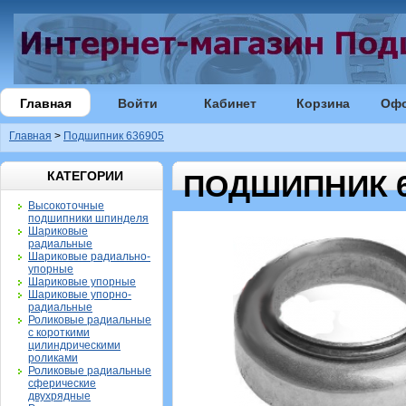
Главная
Войти
Кабинет
Корзина
Оф
Главная
>
Подшипник 636905
КАТЕГОРИИ
ПОДШИПНИК 6
Высокоточные
подшипники шпинделя
Шариковые
радиальные
Шариковые радиально-
упорные
Шариковые упорные
Шариковые упорно-
радиальные
Роликовые радиальные
с короткими
цилиндрическими
роликами
Роликовые радиальные
сферические
двухрядные