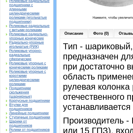
Роликовые радиальные
подшипники с
длинными
цилиндрическими
роликами (игольчатые
Нажмите, чтобы увеличит
подшипники)
Роликовые радиальные
с витыми роликами
Описание
Фото (0)
Отзывы
Роликовые радиально-
упорные конические
Радиально-упорные
Тип - шариковый
игольчатые (РИК)
Роликовые упорно-
предназначен дл
радиальные
сферические
Роликовые упорные с
при достаточно 
коническими роликами
Роликовые упорные с
область примене
короткими
цилиндрическими
рулевая колонка
роликами
Подшипники
скольжения
отечественного п
(шарнирные)
Корпусные подшипники
устанавливается 
Втулки для
подшипников
Линейные подшипники
Ступичные подшипники
Производитель -
Шарики от
подшипников
или 15 ГПЗ), вхо
Ролики от подшипников