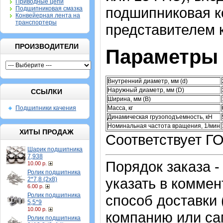
Приводные цепи
подшипниковая к
Подшипниковая смазка
Конвейерная лента на
транспортеры
представителем 
ПРОИЗВОДИТЕЛИ
Параметры 
Внутренний диаметр, мм (d)
Наружный диаметр, мм (D)
ССЫЛКИ
Ширина, мм (B)
Масса, кг
Подшипники качения
Динамическая грузоподъемность, кН
Номинальная частота вращения, 1/мин
ХИТЫ ПРОДАЖ
Соответствует Г
Шарик подшипника
7,938
Порядок заказа 
10.00 р.
Ролик подшипника
указать в комме
2*7,8 (2х8)
6.00 р.
Ролик подшипника
способ доставки
5,5*9
10.00 р.
компанию или са
Ролик подшипника