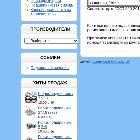
Приводные цепи
вращения, 1/мин
Подшипниковая смазка
Соответствует ГОСТ 520-201
Конвейерная лента на
транспортеры
Как и все прочие подшипники
ПРОИЗВОДИТЕЛИ
регистрации) или позвонив п
При заказе указывайте точн
помощи транспортных компан
ССЫЛКИ
Метки:
Шариковый радиальный
,
Подшипники качения
ХИТЫ ПРОДАЖ
Шарик подшипника
7,938
10.00 р.
Ролик подшипника
2*7,8 (2х8)
6.00 р.
Ролик подшипника
5,5*9
10.00 р.
Ролик подшипника