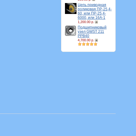
Цепь приводная
роликовая ПР-25,4-
60, или ПР-25,4-
6000, или 16A-1
1,200.00 р.
Подшипниковый
узел GWST 211
PPB40
4,700.00 р.