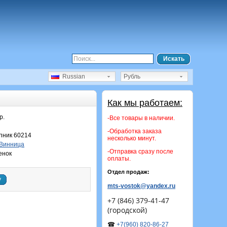
Искать
Russian
Рубль
Как мы работаем:
р.
-Все товары в наличии.
-Обработка заказа
ник 60214
несколько минут.
Винница
-Отправка сразу после
енок
оплаты.
Отдел продаж:
у
mts-vostok@yandex.ru
+7 (846) 379-41-47
(городской)
☎
+7(960) 820-86-27