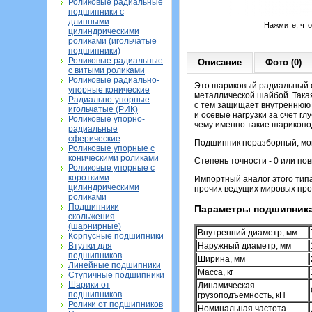
Роликовые радиальные
подшипники с
длинными
Нажмите, чт
цилиндрическими
роликами (игольчатые
подшипники)
Роликовые радиальные
Описание
Фото (0)
с витыми роликами
Роликовые радиально-
Это шариковый радиальный о
упорные конические
металлической шайбой. Такая
Радиально-упорные
с тем защищает внутреннюю 
игольчатые (РИК)
и осевые нагрузки за счет г
Роликовые упорно-
чему именно такие шарикопо
радиальные
сферические
Подшипник неразборный, мон
Роликовые упорные с
коническими роликами
Степень точности - 0 или по
Роликовые упорные с
короткими
Импортный аналог этого тип
цилиндрическими
прочих ведущих мировых про
роликами
Подшипники
Параметры подшипника
скольжения
(шарнирные)
Внутренний диаметр, мм
Корпусные подшипники
Втулки для
Наружный диаметр, мм
подшипников
Ширина, мм
Линейные подшипники
Масса, кг
Ступичные подшипники
Шарики от
Динамическая
подшипников
грузоподъемность, кН
Ролики от подшипников
Номинальная частота