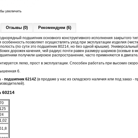
обы увеличить
Отзывы (0)
Рекомендуем (6)
днорядный подшипник основного конструктивного исполнения закрытого тип
 особенность позволяет осуществлять уход при эксплуатации изделия (чистка
полость (по сути это подшипник 80214, но без одной крышки). Универсальны
лубоких дорожек качения, чей радиус почти равен размеру шариков (осевые в 
дшипники получили широкое распространение, часто применяются в двигател
тируется легко, прост в эксплуатации. Способен работать при высоких скор
вышенная 6.
а -
подшипник 6214Z
(в продаже у нас из складского наличия или под заказ - 
изводителей).
 60214
70
125
24
1,02
61,8