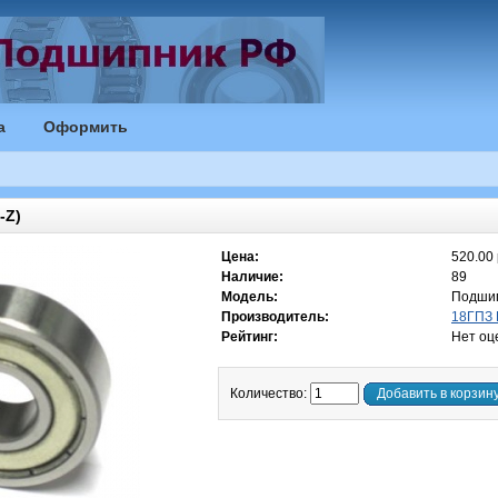
а
Оформить
-Z)
Цена:
520.00 
Наличие:
89
Модель:
Подшип
Производитель:
18ГПЗ 
Рейтинг:
Нет оц
Количество:
Добавить в корзин