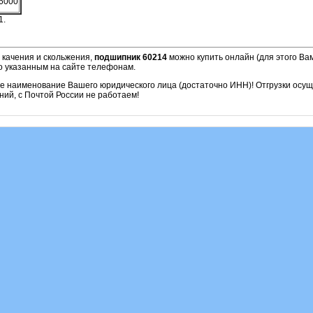
6000
1.
 качения и скольжения,
подшипник 60214
можно купить онлайн (для этого Ва
о указанным на сайте телефонам.
ое наименование Вашего юридического лица (достаточно ИНН)! Отгрузки осу
ий, с Почтой России не работаем!