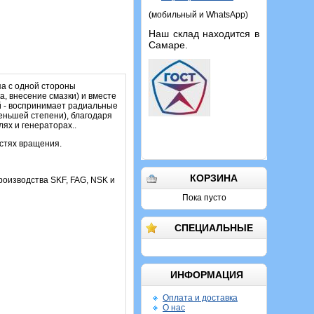
(мобильный и WhatsApp)
Наш склад находится в
Самаре.
а с одной стороны
, внесение смазки) и вместе
й - воспринимает радиальные
меньшей степени), благодаря
ях и генераторах..
остях вращения.
КОРЗИНА
производства SKF, FAG, NSK и
Пока пусто
СПЕЦИАЛЬНЫЕ
ИНФОРМАЦИЯ
Оплата и доставка
О нас