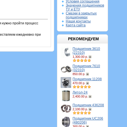
Условия соглашения
Значения подшипников
ТУ и ЕТУ
Смазки в закрытых
подшипниках
Наши контакты
м нужно пройти процесс
Карта сайта
ществляем ежедневно при
РЕКОМЕНДУЕМ
Подшипник 3610
(22310)
1,300.00 р.
Подшипник 7610
(32310)
850.00 р.
Подшипник 11208
470.00 р.
Литол-24
2,400.00 р.
Подшипник 436208
2,100.00 р.
Подшипник UC206
(480206)
300.00 р.