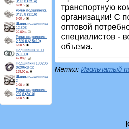
3*13,8 (3х14)
транспортную ко
6.00 р.
Ролик подшипника
организации! С п
3*15,8 (3х16)
6.00 р.
Шарик подшипника
оптовой потребн
12,303
20.00 р.
специалистов - в
Ролик подшипника
2,5*9,8 (2,5х10)
объема.
6.00 р.
Подшипник 8100
(51100)
42.00 р.
Подшипник 180206
(6206-2RS)
Метки:
Игольчатый п
135.00 р.
Шарик подшипника
2
2.00 р.
Ролик подшипника
2*9,8 (2х10)
6.00 р.