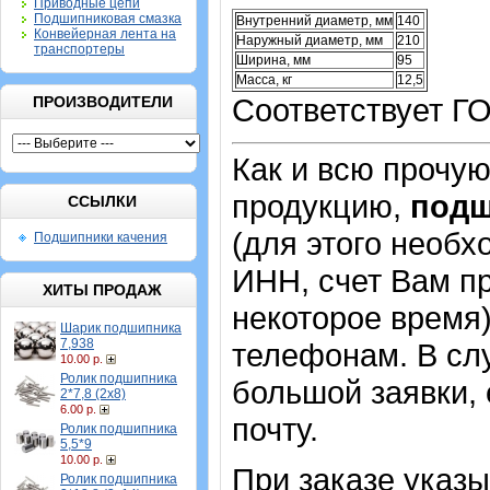
Приводные цепи
Подшипниковая смазка
Внутренний диаметр, мм
140
Конвейерная лента на
Наружный диаметр, мм
210
транспортеры
Ширина, мм
95
Масса, кг
12,5
Соответствует Г
ПРОИЗВОДИТЕЛИ
Как и всю прочу
продукцию,
под
ССЫЛКИ
(для этого необх
Подшипники качения
ИНН, счет Вам пр
ХИТЫ ПРОДАЖ
некоторое время)
Шарик подшипника
7,938
телефонам. В сл
10.00 р.
Ролик подшипника
большой заявки,
2*7,8 (2х8)
6.00 р.
почту.
Ролик подшипника
5,5*9
10.00 р.
При заказе указ
Ролик подшипника