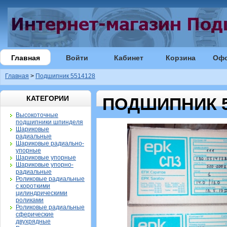
Главная
Войти
Кабинет
Корзина
Оф
Главная
>
Подшипник 5514128
КАТЕГОРИИ
ПОДШИПНИК 5
Высокоточные
подшипники шпинделя
Шариковые
радиальные
Шариковые радиально-
упорные
Шариковые упорные
Шариковые упорно-
радиальные
Роликовые радиальные
с короткими
цилиндрическими
роликами
Роликовые радиальные
сферические
двухрядные