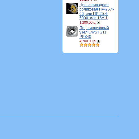
Цепь приводная
роликовая ПР-25,4-
60, или ПР-25,4-
6000, или 16A-1
1,200.00 р.
Подшипниковый
узел GWST 211
PPB40
4,700.00 р.