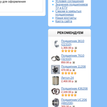
Условия соглашения
су для оформления
Значения подшипников
ТУ и ЕТУ
Смазки в закрытых
подшипниках
Наши контакты
Карта сайта
РЕКОМЕНДУЕМ
Подшипник 3610
(22310)
1,300.00 р.
Подшипник 7610
(32310)
850.00 р.
Подшипник 11208
470.00 р.
Литол-24
2,400.00 р.
Подшипник 436208
2,100.00 р.
Подшипник UC206
(480206)
300.00 р.