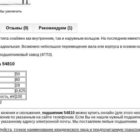
обы увеличить
Отзывы (0)
Рекомендуем (1)
типа снабжен как внутренним, так и наружным кольцом. На последнем имеютс
 радиальная. Возможно небольшое перемещение вала или корпуса в осевом 
подшипниковый завод (4ГПЗ).
 54810
50
80
28
0,625
ость, кН
100
2
 качения и скольжения,
подшипник 54810
можно купить онлайн (для этого не
вонив по указанным на сайте телефонам. Если Вы не нашли нужный подшипни
о указанному адресу электронной почты. Мы поставляем любые подшипники.
алуйста, точное наименование юридического лица и предпочитаемую транспо