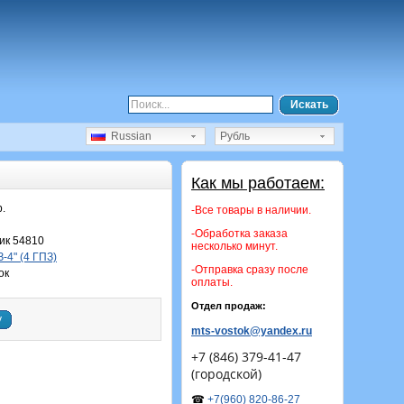
Искать
Russian
Рубль
Как мы работаем:
р.
-Все товары в наличии.
-Обработка заказа
ик 54810
несколько минут.
-4" (4 ГПЗ)
-Отправка сразу после
ок
оплаты.
Отдел продаж:
у
mts-vostok@yandex.ru
+7 (846) 379-41-47
(городской)
☎
+7(960) 820-86-27