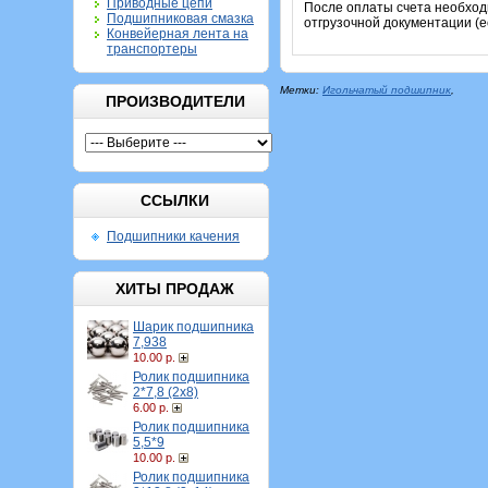
Приводные цепи
После оплаты счета необход
Подшипниковая смазка
отгрузочной документации (е
Конвейерная лента на
транспортеры
Метки:
Игольчатый подшипник
,
ПРОИЗВОДИТЕЛИ
ССЫЛКИ
Подшипники качения
ХИТЫ ПРОДАЖ
Шарик подшипника
7,938
10.00 р.
Ролик подшипника
2*7,8 (2х8)
6.00 р.
Ролик подшипника
5,5*9
10.00 р.
Ролик подшипника