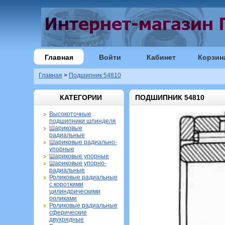
Главная
Войти
Кабинет
Корзин
Главная
>
Подшипник 54810
КАТЕГОРИИ
ПОДШИПНИК 54810
Высокоточные
подшипники шпинделя
Шариковые
радиальные
Шариковые радиально-
упорные
Шариковые упорные
Шариковые упорно-
радиальные
Роликовые радиальные
с короткими
цилиндрическими
роликами
Роликовые радиальные
сферические
двухрядные