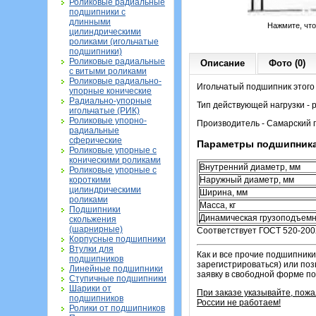
Роликовые радиальные
подшипники с
длинными
Нажмите, чт
цилиндрическими
роликами (игольчатые
подшипники)
Роликовые радиальные
Описание
Фото (0)
с витыми роликами
Роликовые радиально-
Игольчатый подшипник этого 
упорные конические
Радиально-упорные
Тип действующей нагрузки -
игольчатые (РИК)
Роликовые упорно-
Производитель - Самарский 
радиальные
сферические
Параметры подшипника
Роликовые упорные с
коническими роликами
Внутренний диаметр, мм
Роликовые упорные с
короткими
Наружный диаметр, мм
цилиндрическими
Ширина, мм
роликами
Масса, кг
Подшипники
Динамическая грузоподъемн
скольжения
(шарнирные)
Соответствует ГОСТ 520-200
Корпусные подшипники
Втулки для
Как и все прочие подшипники
подшипников
зарегистрироваться) или поз
Линейные подшипники
заявку в свободной форме п
Ступичные подшипники
Шарики от
При заказе указывайте, пож
подшипников
России не работаем!
Ролики от подшипников