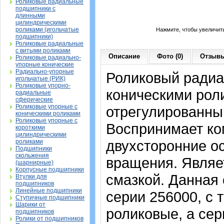
Роликовые радиальные
подшипники с
длинными
цилиндрическими
роликами (игольчатые
Нажмите, чтобы увеличит
подшипники)
Роликовые радиальные
с витыми роликами
Описание
Фото (0)
Отзывы
Роликовые радиально-
упорные конические
Радиально-упорные
Роликовый радиа
игольчатые (РИК)
Роликовые упорно-
коническими рол
радиальные
сферические
Роликовые упорные с
отрегулированны
коническими роликами
Роликовые упорные с
Воспринимает к
короткими
цилиндрическими
двухсторонние ос
роликами
Подшипники
скольжения
вращения. Являе
(шарнирные)
Корпусные подшипники
смазкой. Данная 
Втулки для
подшипников
Линейные подшипники
серии 256000, с 
Ступичные подшипники
Шарики от
роликовые, а сер
подшипников
Ролики от подшипников