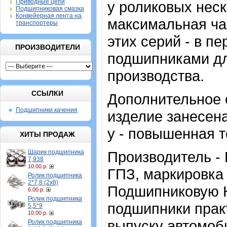
Приводные цепи
у роликовых нес
Подшипниковая смазка
Конвейерная лента на
максимальная ча
транспортеры
этих серий - в п
ПРОИЗВОДИТЕЛИ
подшипниками дл
производства.
ССЫЛКИ
Дополнительное о
Подшипники качения
изделие занесен
у - повышенная 
ХИТЫ ПРОДАЖ
Шарик подшипника
Производитель -
7,938
10.00 р.
ГПЗ, маркировка
Ролик подшипника
2*7,8 (2х8)
Подшипниковую 
6.00 р.
Ролик подшипника
подшипники прак
5,5*9
10.00 р.
выпуску автомоби
Ролик подшипника