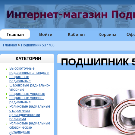
Главная
Войти
Кабинет
Корзина
Оф
Главная
>
Подшипник 537708
КАТЕГОРИИ
ПОДШИПНИК 5
Высокоточные
подшипники шпинделя
Шариковые
радиальные
Шариковые радиально-
упорные
Шариковые упорные
Шариковые упорно-
радиальные
Роликовые радиальные
с короткими
цилиндрическими
роликами
Роликовые радиальные
сферические
двухрядные