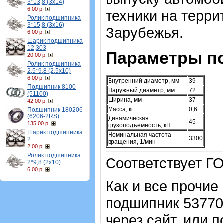
3*13,8 (3х14)
6.00 р.
техники на терри
Ролик подшипника
3*15,8 (3х16)
Зарубежья.
6.00 р.
Шарик подшипника
12,303
Параметры п
20.00 р.
Ролик подшипника
2,5*9,8 (2,5х10)
6.00 р.
Внутренний диаметр, мм
39
Подшипник 8100
Наружный диаметр, мм
72
(51100)
Ширина, мм
37
42.00 р.
Масса, кг
0,6
Подшипник 180206
(6206-2RS)
Динамическая
45
135.00 р.
грузоподъемность, кН
Шарик подшипника
Номинальная частота
3300
2
вращения, 1/мин
2.00 р.
Ролик подшипника
Соответствует Г
2*9,8 (2х10)
6.00 р.
Как и все прочие
подшипник 53770
через сайт, или 