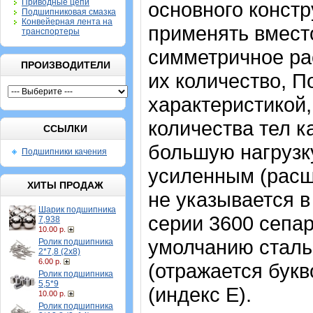
Приводные цепи
основного констр
Подшипниковая смазка
Конвейерная лента на
применять вмест
транспортеры
симметричное ра
ПРОИЗВОДИТЕЛИ
их количество, 
характеристикой
количества тел к
ССЫЛКИ
большую нагрузку
Подшипники качения
усиленным (расш
ХИТЫ ПРОДАЖ
не указывается в
Шарик подшипника
серии 3600 сепар
7,938
10.00 р.
умолчанию сталь
Ролик подшипника
2*7,8 (2х8)
6.00 р.
(отражается бук
Ролик подшипника
5,5*9
(индекс Е).
10.00 р.
Ролик подшипника