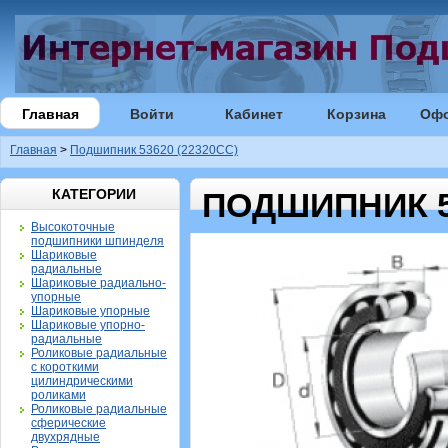
Главная
Войти
Кабинет
Корзина
Оф
Главная
>
Подшипник 53620 (22320CC)
КАТЕГОРИИ
ПОДШИПНИК 53
Высокоточные
подшипники шпинделя
Шариковые
радиальные
Шариковые радиально-
упорные
Шариковые упорные
Шариковые упорно-
радиальные
Роликовые радиальные
с короткими
цилиндрическими
роликами
Роликовые радиальные
сферические
двухрядные