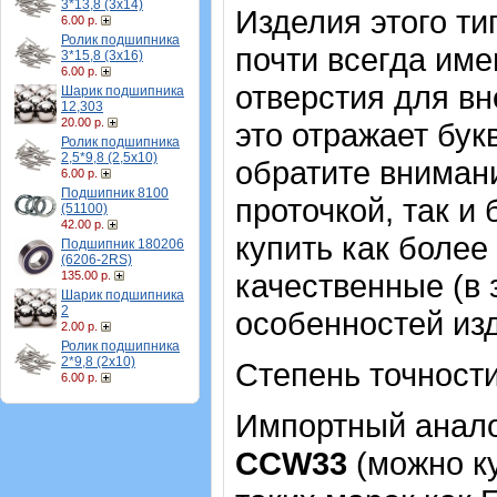
3*13,8 (3х14)
Изделия этого т
6.00 р.
Ролик подшипника
почти всегда име
3*15,8 (3х16)
6.00 р.
отверстия для в
Шарик подшипника
12,303
20.00 р.
это отражает бук
Ролик подшипника
2,5*9,8 (2,5х10)
обратите внимани
6.00 р.
Подшипник 8100
проточкой, так и
(51100)
42.00 р.
купить как более
Подшипник 180206
(6206-2RS)
качественные (в 
135.00 р.
Шарик подшипника
2
особенностей из
2.00 р.
Ролик подшипника
2*9,8 (2х10)
Степень точности
6.00 р.
Импортный аналог
СCW33
(можно ку