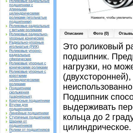
Роликовые радиальные
подшипники с
длинными
цилиндрическими
роликами (игольчатые
Нажмите, чтобы увеличить
подшипники)
Роликовые радиальные
с витыми роликами
Описание
Фото (0)
Отзывы
Роликовые радиально-
упорные конические
Радиально-упорные
Это роликовый р
игольчатые (РИК)
Роликовые упорно-
подшипник. Пред
радиальные
сферические
Роликовые упорные с
нагрузки, но мож
коническими роликами
Роликовые упорные с
(двухсторонней),
короткими
цилиндрическими
неиспользованно
роликами
Подшипники
скольжения
Подшипник спосо
(шарнирные)
Корпусные подшипники
выдерживать пер
Втулки для
подшипников
Линейные подшипники
кольца до 2 град
Ступичные подшипники
Шарики от
цилиндрическое.
подшипников
Ролики от подшипников