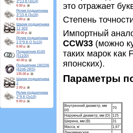
3*13,8 (3х14)
это отражает бук
6.00 р.
Ролик подшипника
3*15,8 (3х16)
Степень точности
6.00 р.
Шарик подшипника
12,303
Импортный аналог
20.00 р.
Ролик подшипника
СCW33
(можно ку
2,5*9,8 (2,5х10)
6.00 р.
таких марок как 
Подшипник 8100
(51100)
42.00 р.
японских).
Подшипник 180206
(6206-2RS)
135.00 р.
Параметры п
Шарик подшипника
2
2.00 р.
Ролик подшипника
2*9,8 (2х10)
6.00 р.
Внутренний диаметр, мм
70
(d)
Наружный диаметр, мм (D)
125
Ширина, мм (B)
31
Масса, кг
1,67
Динамическая