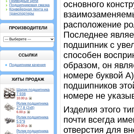
Приводные цепи
основного констр
Подшипниковая смазка
Конвейерная лента на
взаимозаменяемы
транспортеры
расположение рол
ПРОИЗВОДИТЕЛИ
Последнее являе
подшипник с уве
способен воспри
ССЫЛКИ
образом, он явл
Подшипники качения
номере буквой А)
ХИТЫ ПРОДАЖ
подшипников это
Шарик подшипника
номере не указыв
7,938
10.00 р.
Ролик подшипника
Изделия этого т
2*7,8 (2х8)
6.00 р.
почти всегда име
Ролик подшипника
5,5*9
10.00 р.
отверстия для в
Ролик подшипника