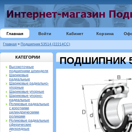
Главная
Войти
Кабинет
Корзина
Оф
Главная
>
Подшипник 53514 (22214CC)
КАТЕГОРИИ
ПОДШИПНИК 53
Высокоточные
подшипники шпинделя
Шариковые
радиальные
Шариковые радиально-
упорные
Шариковые упорные
Шариковые упорно-
радиальные
Роликовые радиальные
с короткими
цилиндрическими
роликами
Роликовые радиальные
сферические
двухрядные