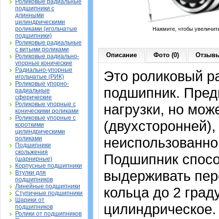
Роликовые радиальные
подшипники с
длинными
цилиндрическими
роликами (игольчатые
Нажмите, чтобы увеличит
подшипники)
Роликовые радиальные
с витыми роликами
Описание
Фото (0)
Отзывы
Роликовые радиально-
упорные конические
Радиально-упорные
Это роликовый р
игольчатые (РИК)
Роликовые упорно-
подшипник. Пред
радиальные
сферические
Роликовые упорные с
нагрузки, но мож
коническими роликами
Роликовые упорные с
(двухсторонней),
короткими
цилиндрическими
неиспользованно
роликами
Подшипники
скольжения
Подшипник спосо
(шарнирные)
Корпусные подшипники
выдерживать пер
Втулки для
подшипников
Линейные подшипники
кольца до 2 град
Ступичные подшипники
Шарики от
цилиндрическое.
подшипников
Ролики от подшипников