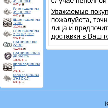
случае неполной
3*13,8 (3х14)
6.00 р.
Ролик подшипника
Уважаемые покупа
3*15,8 (3х16)
6.00 р.
пожалуйста, точ
Шарик подшипника
12,303
лица и предпочи
20.00 р.
Ролик подшипника
доставки в Ваш г
2,5*9,8 (2,5х10)
6.00 р.
Подшипник 8100
(51100)
42.00 р.
Подшипник 180206
(6206-2RS)
135.00 р.
Шарик подшипника
2
2.00 р.
Ролик подшипника
2*9,8 (2х10)
6.00 р.