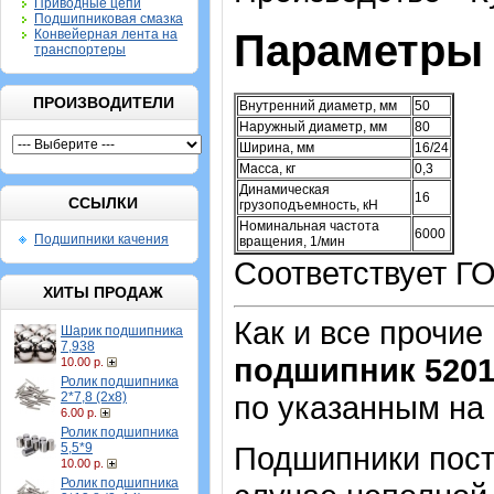
Приводные цепи
Подшипниковая смазка
Параметры 
Конвейерная лента на
транспортеры
ПРОИЗВОДИТЕЛИ
Внутренний диаметр, мм
50
Наружный диаметр, мм
80
Ширина, мм
16/24
Масса, кг
0,3
Динамическая
16
ССЫЛКИ
грузоподъемность, кН
Номинальная частота
6000
Подшипники качения
вращения, 1/мин
Соответствует Г
ХИТЫ ПРОДАЖ
Как и все прочие
Шарик подшипника
7,938
подшипник 5201
10.00 р.
Ролик подшипника
по указанным на
2*7,8 (2х8)
6.00 р.
Ролик подшипника
Подшипники пост
5,5*9
10.00 р.
Ролик подшипника