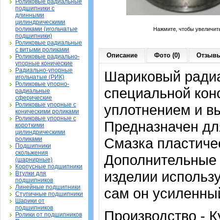
Роликовые радиальные
подшипники с
длинными
цилиндрическими
роликами (игольчатые
Нажмите, чтобы увеличит
подшипники)
Роликовые радиальные
с витыми роликами
Описание
Фото (0)
Отзывы
Роликовые радиально-
упорные конические
Радиально-упорные
Шариковый ради
игольчатые (РИК)
Роликовые упорно-
специальной конс
радиальные
сферические
Роликовые упорные с
уплотнением и в
коническими роликами
Роликовые упорные с
Предназначен дл
короткими
цилиндрическими
Смазка пластичес
роликами
Подшипники
скольжения
Дополнительные 
(шарнирные)
Корпусные подшипники
изделии использ
Втулки для
подшипников
Линейные подшипники
сам он усиленны
Ступичные подшипники
Шарики от
подшипников
Производство - К
Ролики от подшипников