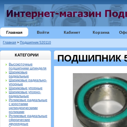
Главная
Войти
Кабинет
Корзина
Оф
Главная
>
Подшипник 520110
КАТЕГОРИИ
ПОДШИПНИК 5
Высокоточные
подшипники шпинделя
Шариковые
радиальные
Шариковые радиально-
упорные
Шариковые упорные
Шариковые упорно-
радиальные
Роликовые радиальные
с короткими
цилиндрическими
роликами
Роликовые радиальные
сферические
двухрядные