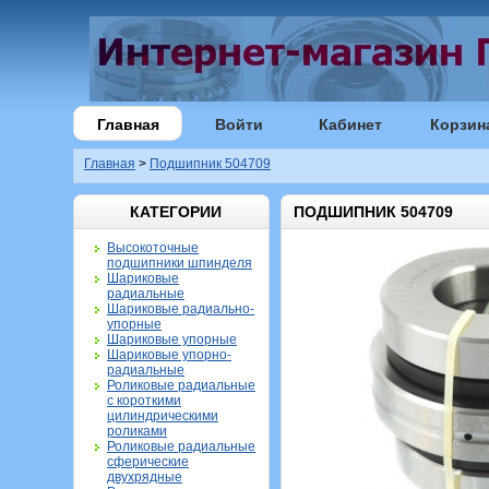
Главная
Войти
Кабинет
Корзин
Главная
>
Подшипник 504709
КАТЕГОРИИ
ПОДШИПНИК 504709
Высокоточные
подшипники шпинделя
Шариковые
радиальные
Шариковые радиально-
упорные
Шариковые упорные
Шариковые упорно-
радиальные
Роликовые радиальные
с короткими
цилиндрическими
роликами
Роликовые радиальные
сферические
двухрядные