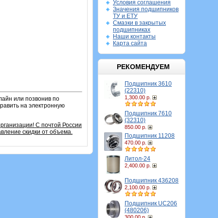
Условия соглашения
Значения подшипников
ТУ и ЕТУ
Смазки в закрытых
подшипниках
Наши контакты
Карта сайта
РЕКОМЕНДУЕМ
Подшипник 3610
(22310)
1,300.00 р.
лайн или позвонив по
править на электронную
Подшипник 7610
(32310)
организации!
С почтой России
850.00 р.
вление скидки от объема.
Подшипник 11208
470.00 р.
Литол-24
2,400.00 р.
Подшипник 436208
2,100.00 р.
Подшипник UC206
(480206)
300.00 р.