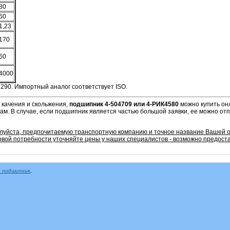
80
60
1,23
170
60
4000
290. Импортный аналог соответствует ISO.
 качения и скольжения,
подшипник 4-504709 или 4-РИК4580
можно купить он
нам.
В случае, если подшипник является частью большой заявки, ее можно от
алуйста, предпочитаемую транспортную компанию и точное название Вашей 
овой потребности уточняйте цены у наших специалистов - возможно предоста
 подшипник
,