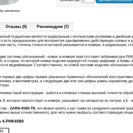
Количество:
Добавить в корзину
бы увеличить
Отзывы (0)
Рекомендуем (7)
анный подшипник является радиальным с игольчатыми роликами и двойным 
то есть предназначен для восприятия одновременно действующих осевых и 
ную часть, степень точности которой указывается в номере, и радиальную, ст
 две системы обозначений - новая, в номере пристутствует аббревиатура Р
, и старая, по которой номер изделия кодируется только цифрами, а буквы, к
ности модификации. Соответственно, по новой системе изделие обозначается
и первые две цифры правее указанных буквенных обозначений конструктивн
пника, в миллиметрах, а следующие две или три цифры равны наружному ди
етрах.
иков такой конструкции - работа в сложных станках высокой точности обраб
Л, которое присутствует в номере, указывает на сепаратор из латуни, а Е - и
ства -
ZARN-4580-TN
, его можно купить у нас также из складского наличия (р
венно выше отечественного), для чего нужно выбрать соответствующую опци
 4-РИК4580
45