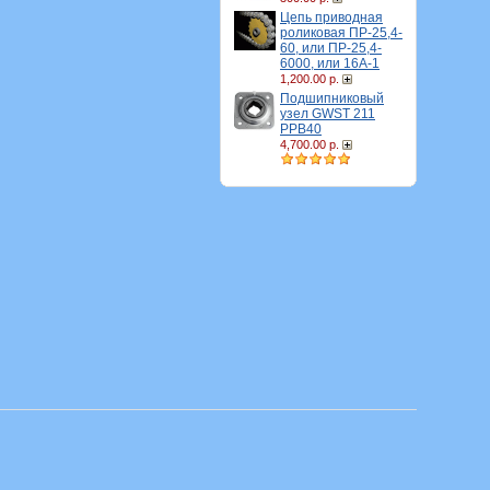
Цепь приводная
роликовая ПР-25,4-
60, или ПР-25,4-
6000, или 16A-1
1,200.00 р.
Подшипниковый
узел GWST 211
PPB40
4,700.00 р.