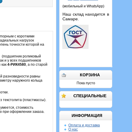
(мобильный и WhatsApp)
Наш склад находится в
Самаре.
упорным с короткими
радиальных нагрузок
епень точности которой на
ИК (подшипник роликовый
ак и у всех подшипников
 как
4-РИК4580
, а по старой
КОРЗИНА
ой разновидности равны
аметру наружного кольца
Пока пусто
отки.
СПЕЦИАЛЬНЫЕ
з текстолита (пластмассы).
азумеется, стоимость
ю при оформлении заказа.
ИНФОРМАЦИЯ
Оплата и доставка
О нас