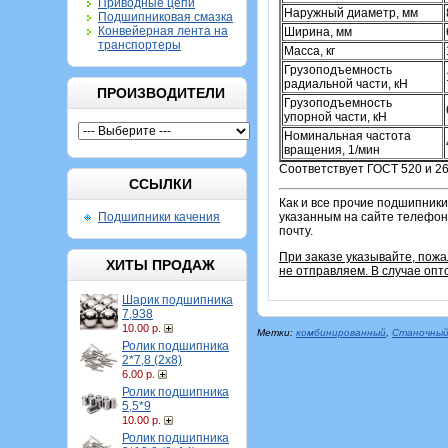
Приводные цепи
Наружный диаметр, мм
Подшипниковая смазка
Конвейерная лента на
Ширина, мм
транспортеры
Масса, кг
Грузоподъемность
радиальной части, кН
ПРОИЗВОДИТЕЛИ
Грузоподъемность
упорной части, кН
Номинальная частота
вращения, 1/мин
Соответствует ГОСТ 520 и 26
ССЫЛКИ
Как и все прочие подшипники
Подшипники качения
указанным на сайте телефо
почту.
При заказе указывайте, пож
ХИТЫ ПРОДАЖ
не отправляем. В случае опт
Шарик подшипника
7,938
10.00 р.
Метки:
комбинированный
,
Станочный
Ролик подшипника
2*7,8 (2х8)
6.00 р.
Ролик подшипника
5,5*9
10.00 р.
Ролик подшипника