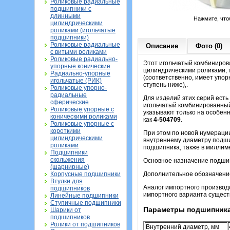
Роликовые радиальные
подшипники с
длинными
Нажмите, что
цилиндрическими
роликами (игольчатые
подшипники)
Роликовые радиальные
Описание
Фото (0)
с витыми роликами
Роликовые радиально-
Этот игольчатый комбиниров
упорные конические
цилиндрическими роликами, 
Радиально-упорные
(соответственно, имеет упор
игольчатые (РИК)
ступень ниже),.
Роликовые упорно-
радиальные
Для изделий этих серий есть
сферические
игольчатый комбинированный)
Роликовые упорные с
указывают только на особен
коническими роликами
как
4-504709
.
Роликовые упорные с
короткими
При этом по новой нумераци
цилиндрическими
внутреннему диаметру подши
роликами
подшипника, также в миллим
Подшипники
скольжения
Основное назначение подшипн
(шарнирные)
Корпусные подшипники
Дополнительное обозначение 
Втулки для
Аналог импортного производ
подшипников
импортного варианта сущест
Линейные подшипники
Ступичные подшипники
Параметры подшипника
Шарики от
подшипников
Ролики от подшипников
Внутренний диаметр, мм