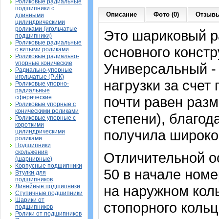
Роликовые радиальные
подшипники с
Описание
Фото (0)
Отзывы
длинными
цилиндрическими
роликами (игольчатые
Это шариковый 
подшипники)
Роликовые радиальные
основного констр
с витыми роликами
Роликовые радиально-
упорные конические
Универсальный -
Радиально-упорные
игольчатые (РИК)
нагрузки за счет
Роликовые упорно-
радиальные
сферические
почти равен раз
Роликовые упорные с
коническими роликами
степени), благод
Роликовые упорные с
короткими
получила широко
цилиндрическими
роликами
Подшипники
скольжения
Отличительной о
(шарнирные)
Корпусные подшипники
50 в начале номе
Втулки для
подшипников
Линейные подшипники
на наружном кол
Ступичные подшипники
Шарики от
стопорного кольц
подшипников
Ролики от подшипников