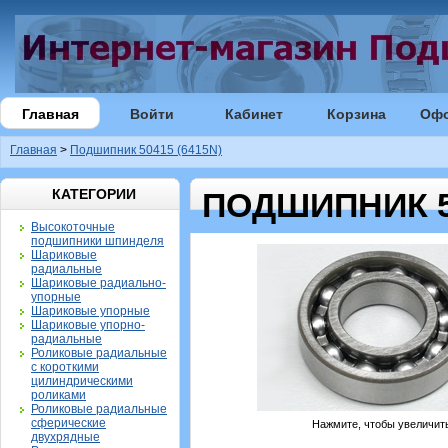
Главная
Войти
Кабинет
Корзина
Оф
Главная
>
Подшипник 50415 (6415N)
КАТЕГОРИИ
ПОДШИПНИК 50
Высокоточные
подшипники шпинделя
Шариковые
радиальные
Шариковые радиально-
упорные
Шариковые упорные
Шариковые упорно-
радиальные
Роликовые радиальные
с короткими
цилиндрическими
роликами
Роликовые радиальные
сферические
Нажмите, чтобы увеличит
двухрядные