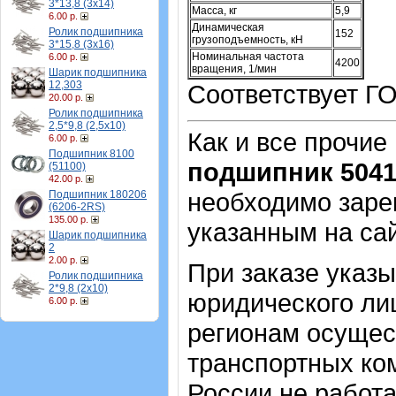
3*13,8 (3х14)
Масса, кг
5,9
6.00 р.
Динамическая
Ролик подшипника
152
грузоподъемность, кН
3*15,8 (3х16)
Номинальная частота
6.00 р.
4200
вращения, 1/мин
Шарик подшипника
12,303
Соответствует Г
20.00 р.
Ролик подшипника
2,5*9,8 (2,5х10)
Как и все прочие
6.00 р.
Подшипник 8100
подшипник 504
(51100)
42.00 р.
необходимо зарег
Подшипник 180206
(6206-2RS)
135.00 р.
указанным на са
Шарик подшипника
2
2.00 р.
При заказе указ
Ролик подшипника
2*9,8 (2х10)
юридического лиц
6.00 р.
регионам осущес
транспортных ком
России не работ