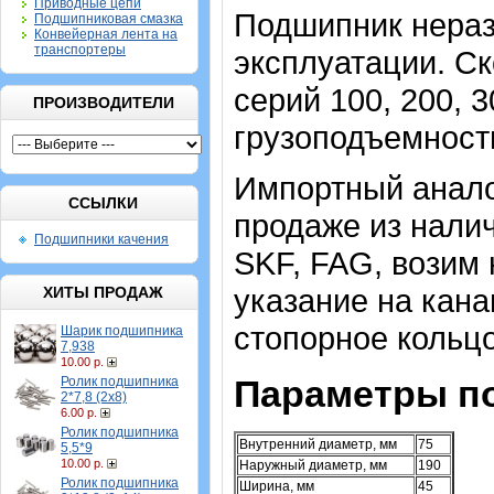
Приводные цепи
Подшипник нераз
Подшипниковая смазка
Конвейерная лента на
транспортеры
эксплуатации. Ск
серий 100, 200, 3
ПРОИЗВОДИТЕЛИ
грузоподъемност
Импортный аналог
ССЫЛКИ
продаже из налич
Подшипники качения
SKF, FAG, возим 
указание на кана
ХИТЫ ПРОДАЖ
стопорное кольцо
Шарик подшипника
7,938
10.00 р.
Параметры п
Ролик подшипника
2*7,8 (2х8)
6.00 р.
Ролик подшипника
Внутренний диаметр, мм
75
5,5*9
10.00 р.
Наружный диаметр, мм
190
Ролик подшипника
Ширина, мм
45