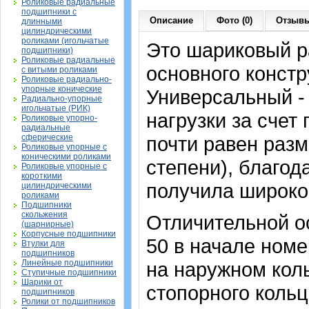
Роликовые радиальные
подшипники с
Описание
Фото (0)
Отзывы
длинными
цилиндрическими
роликами (игольчатые
Это шариковый 
подшипники)
Роликовые радиальные
основного констр
с витыми роликами
Роликовые радиально-
упорные конические
Универсальный -
Радиально-упорные
игольчатые (РИК)
нагрузки за счет
Роликовые упорно-
радиальные
сферические
почти равен раз
Роликовые упорные с
коническими роликами
степени), благод
Роликовые упорные с
короткими
получила широко
цилиндрическими
роликами
Подшипники
скольжения
Отличительной о
(шарнирные)
Корпусные подшипники
50 в начале номе
Втулки для
подшипников
Линейные подшипники
на наружном кол
Ступичные подшипники
Шарики от
стопорного кольц
подшипников
Ролики от подшипников