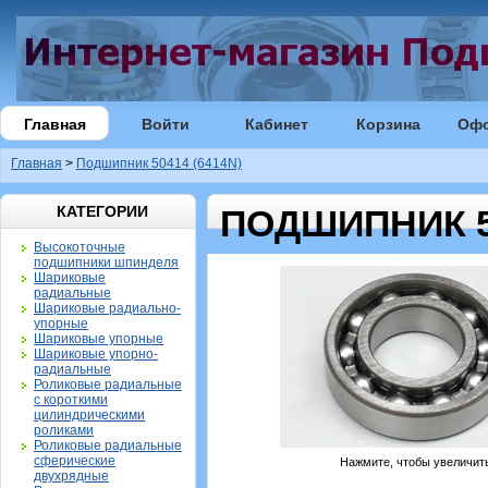
Главная
Войти
Кабинет
Корзина
Оф
Главная
>
Подшипник 50414 (6414N)
КАТЕГОРИИ
ПОДШИПНИК 50
Высокоточные
подшипники шпинделя
Шариковые
радиальные
Шариковые радиально-
упорные
Шариковые упорные
Шариковые упорно-
радиальные
Роликовые радиальные
с короткими
цилиндрическими
роликами
Роликовые радиальные
сферические
Нажмите, чтобы увеличит
двухрядные