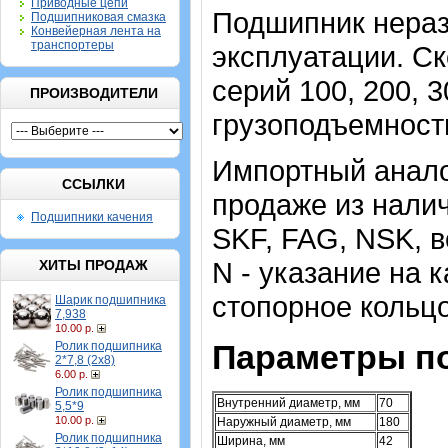
Приводные цепи
Подшипник нераз
Подшипниковая смазка
Конвейерная лента на
транспортеры
эксплуатации. Ск
серий 100, 200, 3
ПРОИЗВОДИТЕЛИ
грузоподъемност
Импортный аналог
ССЫЛКИ
продаже из налич
Подшипники качения
SKF, FAG, NSK, 
N - указание на к
ХИТЫ ПРОДАЖ
стопорное кольцо
Шарик подшипника
7,938
10.00 р.
Параметры п
Ролик подшипника
2*7,8 (2х8)
6.00 р.
Ролик подшипника
Внутренний диаметр, мм
70
5,5*9
10.00 р.
Наружный диаметр, мм
180
Ролик подшипника
Ширина, мм
42