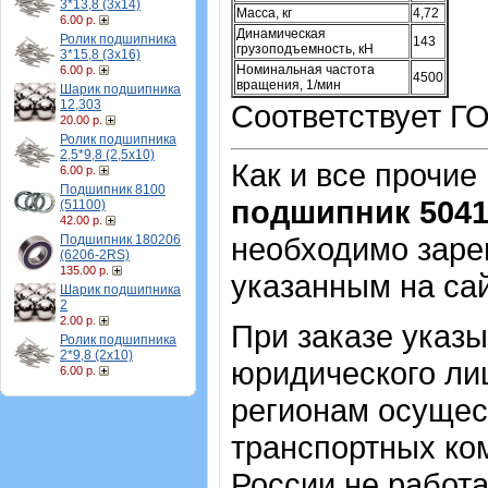
3*13,8 (3х14)
Масса, кг
4,72
6.00 р.
Динамическая
Ролик подшипника
143
грузоподъемность, кН
3*15,8 (3х16)
Номинальная частота
6.00 р.
4500
вращения, 1/мин
Шарик подшипника
12,303
Соответствует Г
20.00 р.
Ролик подшипника
2,5*9,8 (2,5х10)
Как и все прочие
6.00 р.
Подшипник 8100
подшипник 504
(51100)
42.00 р.
необходимо зарег
Подшипник 180206
(6206-2RS)
135.00 р.
указанным на са
Шарик подшипника
2
2.00 р.
При заказе указ
Ролик подшипника
2*9,8 (2х10)
юридического лиц
6.00 р.
регионам осущес
транспортных ком
России не работ